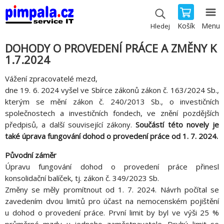
Košík
Menu
Hledej
DOHODY O PROVEDENÍ PRÁCE A ZMĚNY K
1.7.2024
Vážení zpracovatelé mezd,
dne 19. 6. 2024 vyšel ve Sbírce zákonů zákon č. 163/2024 Sb.,
kterým se mění zákon č. 240/2013 Sb., o investičních
společnostech a investičních fondech, ve znění pozdějších
předpisů, a další související zákony.
Součástí této novely je
také úprava fungování dohod o provedení práce od 1. 7. 2024.
Původní záměr
Úpravu fungování dohod o provedení práce přinesl
konsolidační balíček, tj. zákon č. 349/2023 Sb.
Změny se měly promítnout od 1. 7. 2024. Návrh počítal se
zavedením dvou limitů pro účast na nemocenském pojištění
u dohod o provedení práce. První limit by byl ve výši 25 %
průměrné mzdy u jednoho zaměstnavatele. Druhý limit se