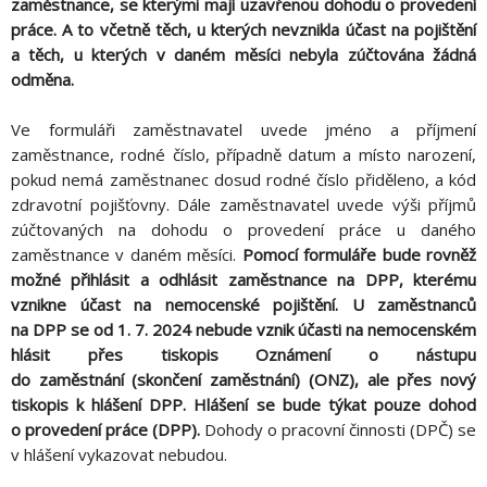
zaměstnance, se kterými mají uzavřenou dohodu o provedení
práce. A to včetně těch, u kterých nevznikla účast na pojištění
a těch, u kterých v daném měsíci nebyla zúčtována žádná
odměna.
Ve formuláři zaměstnavatel uvede jméno a příjmení
zaměstnance, rodné číslo, případně datum a místo narození,
pokud nemá zaměstnanec dosud rodné číslo přiděleno, a kód
zdravotní pojišťovny. Dále zaměstnavatel uvede výši příjmů
zúčtovaných na dohodu o provedení práce u daného
zaměstnance v daném měsíci.
Pomocí formuláře bude rovněž
možné přihlásit a odhlásit zaměstnance na DPP, kterému
vznikne účast na nemocenské pojištění. U zaměstnanců
na DPP se od 1. 7. 2024 nebude vznik účasti na nemocenském
hlásit přes tiskopis Oznámení o nástupu
do zaměstnání (skončení zaměstnání) (ONZ), ale přes nový
tiskopis k hlášení DPP. Hlášení se bude týkat pouze dohod
o provedení práce (DPP).
Dohody o pracovní činnosti (DPČ) se
v hlášení vykazovat nebudou.