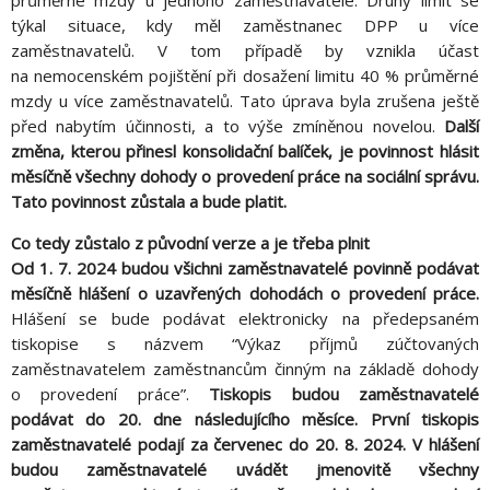
týkal situace, kdy měl zaměstnanec DPP u více
zaměstnavatelů. V tom případě by vznikla účast
na nemocenském pojištění při dosažení limitu 40 % průměrné
mzdy u více zaměstnavatelů. Tato úprava byla zrušena ještě
před nabytím účinnosti, a to výše zmíněnou novelou.
Další
změna, kterou přinesl konsolidační balíček, je povinnost hlásit
měsíčně všechny dohody o provedení práce na sociální správu.
Tato povinnost zůstala a bude platit.
Co tedy zůstalo z původní verze a je třeba plnit
Od 1. 7. 2024 budou všichni zaměstnavatelé povinně podávat
měsíčně hlášení o uzavřených dohodách o provedení práce.
Hlášení se bude podávat elektronicky na předepsaném
tiskopise s názvem “Výkaz příjmů zúčtovaných
zaměstnavatelem zaměstnancům činným na základě dohody
o provedení práce”.
Tiskopis budou zaměstnavatelé
podávat do 20. dne následujícího měsíce. První tiskopis
zaměstnavatelé podají za červenec do 20. 8. 2024. V hlášení
budou zaměstnavatelé uvádět jmenovitě všechny