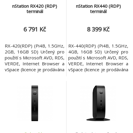
nStation RX420 (RDP)
nStation RX440 (RDP)
terminál
terminál
6 791 Kč
8 399 Kč
RX-420(RDP) (Pi4B, 1.5GHz,
RX-440(RDP) (Pi4B, 1.5GHz,
2GB, 16GB SD) Určený pro
4GB, 16GB SD) Určený pro
použití s Microsoft AVD, RDS,
použití s Microsoft AVD, RDS,
VERDE, Internet Browser a
VERDE, Internet Browser a
vSpace (licence je prodávána
vSpace (licence je prodávána
separátně). - podpora dvou
separátně). - podpora dvou
monitorů (2 x micro HDMI
monitorů (2 x micro HDMI
video output), rozlišení až 4K
video output), rozlišení až 4K
- 4 x USB (2 x USB 3.0, 2 x
- 4 x USB (2 x USB 3.0, 2 x
USB 2.0) - WiFi 802.11
USB 2.0) - WiFi 802.11
b/g/n/ac - 1 x Gigabit RJ45
b/g/n/ac - 1 x Gigabit RJ45
LAN port - Kensington
LAN port - Kensington
security port
security port