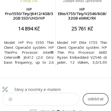
E-shop 2 ks
Zadejte dotaz, upřesníme
HP
HP
Pro/t550/Tiny/J6412/4GB/3
Elite/t755/Tiny/V2546/8GB/
2GB SSD/UHD/HP
32GB eMMC/RX
ThinPro/3R
6300/HPThinPro/3R
14 894 Kč
25 761 Kč
Model: HP Pro t550 Thin
Model: HP Elite t755 Thin
Client Operační systém: HP
Client Operační systém: HP
ThinPro Procesor: Intel®
Thin Pro Procesor: AMD
Celeron® J6412 (2.0 GHz
Ryzen Embedded V2546 (6
base frequency, up to 2.6
jader, 12 vláken, 3,0/3,95
GHz burst frequency, 1.5 MB
GHz, 8 MB cache) Pevný
L2 cache, 4 cores, 4 threads)
disk: 32 GB eMMC Optická
Pevný disk: 32 GB eMMC
mechanika: Neobsahuje
Optická mechanika:
Grafická karta: Grafika AMD
Neobsahuje Grafická karta:
Radeon™ RX 6300 (2 GB
Slevy a novinky e-mailem
Intel UHD Graphics Paměť: 4
vyhrazené paměti GDDR6)
GB DDR4-3200 SDRAM (1 x
Paměť: 8 GB DDR4-3200
odebírat
4 GB) SODIMM Počet
SDRAM (1 x 8 GB) SODIMM
Počet slo