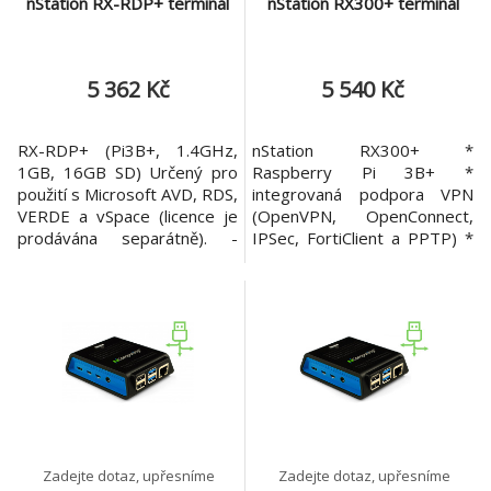
nStation RX-RDP+ terminál
nStation RX300+ terminál
5 362 Kč
5 540 Kč
RX-RDP+ (Pi3B+, 1.4GHz,
nStation RX300+ *
1GB, 16GB SD) Určený pro
Raspberry Pi 3B+ *
použití s Microsoft AVD, RDS,
integrovaná podpora VPN
VERDE a vSpace (licence je
(OpenVPN, OpenConnect,
prodávána separátně). -
IPSec, FortiClient a PPTP) *
HDMI video output, max
režimy: vSpace Pro,
rozlišení 1920 x 1200 - 4 x
Microsoft RDP, VERDE VDI a
USB 2.0 - WiFi 802.11
vzdálený přístup SOC:
b/g/n/ac - 1 x Gigabit RJ45
Broadcom BCM2837,
LAN port - Kensington
1,4GHz 64bitový čtyřjádrový
security port - Speaker jack
Cortex A53 dvoujádrový
(16bit/44kHz/Stereo high-
VideoCore IV, multimediální
quality audio) - 1 rok SW
procesor Paměť: 1GB Disk:
32GB interní MicroSD Síť
Zadejte dotaz, upřesníme
Zadejte dotaz, upřesníme