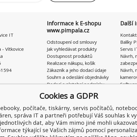
Informace k E-shopu
Další 
www.pimpala.cz
vice IT
Kontakt
Odstoupení od smlouvy
Balíky P
- Vítkovice
Jak vyhledávat produkty
Servis I
ka
Dostupnost produktů
Návrh, 
6
Realizace nákupu, košík
zabezp
51594
Zákazník a jeho dodací údaje
Návrh, 
Souhrn a odeslání objednávky
kamero
Dodací a platební podmínky
Softwar
Obchodní podmínky E-SHOPU
Cookies a GDPR
Ochrana osobních údajů
Řešení nedostatků, reklamace
ebooky, počítače, tiskárny, servis počítačů, notebo
Kontaktní formulář
áren, správa IT a partneři potřebují Váš souhlas k vy
jednotlivých dat, aby Vám mimo jiné mohli ukazova
formace týkající se Vašich zájmů pomocí personaliz