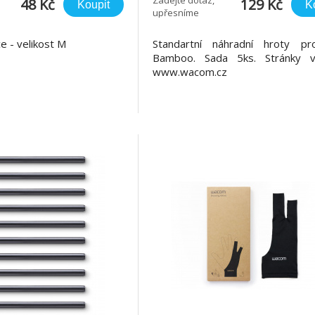
48 Kč
129 Kč
Koupit
K
upřesníme
ce - velikost M
Standartní náhradní hroty p
Bamboo. Sada 5ks. Stránky v
www.wacom.cz