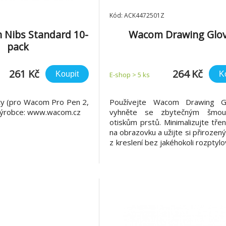
Kód: ACK4472501Z
Nibs Standard 10-
Wacom Drawing Glo
pack
261 Kč
264 Kč
Koupit
K
E-shop > 5 ks
ty (pro Wacom Pro Pen 2,
Používejte Wacom Drawing G
 výrobce: www.wacom.cz
vyhněte se zbytečným šmo
otiskům prstů. Minimalizujte třen
na obrazovku a užijte si přirozený
z kreslení bez jakéhokoli rozptylov
práci na grafickém displeji by 
vždy středem pozornosti vaše
Užijte si ničím nerušený pracovn
po celé hodiny bez otravnýc