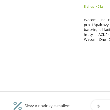
E-shop > 5 ks
Wacom One Pe
pro 13palcový
baterie, s hlad
hroty : ACK2
Wacom One 20
(402061015)
Slevy a novinky e-mailem