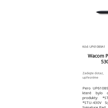
Kód: UP61089A1
Wacom Pe
53
Zadejte dotaz,
upřesníme
Pero UP61089A
které bylo d
produkty: *S
*STU-430V Si
Signature Pad