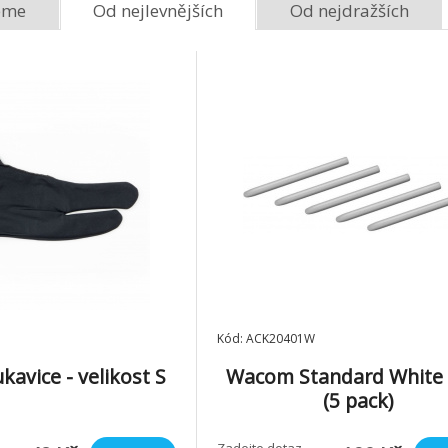
eme
Od nejlevnějších
Od nejdražších
Kód: ACK20401W
ukavice - velikost S
Wacom Standard White
(5 pack)
Zadejte dotaz,