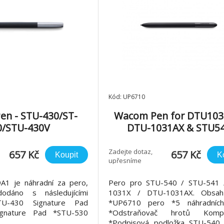
Kód: UP6710
n - STU-430/ST-
Wacom Pen for DTU103
0/STU-430V
DTU-1031AX & STU5
Zadejte dotaz,
657 Kč
657 Kč
Koupit
K
upřesníme
1 je náhradní za pero,
Pero pro STU-540 / STU-541
odáno s následujícími
1031X / DTU-1031AX. Obsah 
TU-430 Signature Pad
*UP6710 pero *5 náhradních
gnature Pad *STU-530
*Odstraňovač hrotů Kompati
*Podpisová podložka STU-540