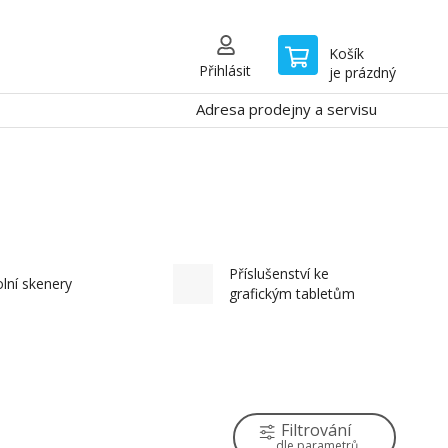
Košík
Přihlásit
je prázdný
Adresa prodejny a servisu
Příslušenství ke
olní skenery
grafickým tabletům
Filtrování
dle parametrů