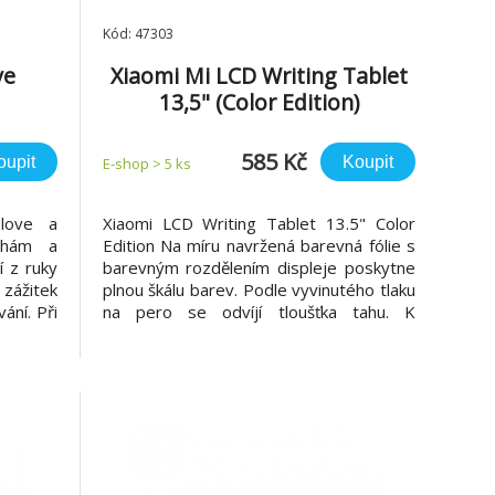
Kód: 47303
ve
Xiaomi Mi LCD Writing Tablet
13,5" (Color Edition)
585 Kč
oupit
Koupit
E-shop > 5 ks
love a
Xiaomi LCD Writing Tablet 13.5" Color
uhám a
Edition Na míru navržená barevná fólie s
í z ruky
barevným rozdělením displeje poskytne
 zážitek
plnou škálu barev. Podle vyvinutého tlaku
ání. Při
na pero se odvíjí tloušťka tahu. K
mělo být
vymazání obrazovky bez námahy
 umění.
použijte krytku pera Jemným klepnutím
í postup
perem na oblast Hallova senzoru v horní
části tabletu rychle vymažete o