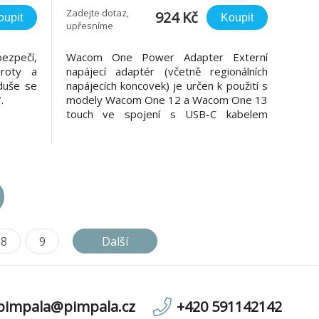
Zadejte dotaz,
924 Kč
oupit
Koupit
upřesníme
ezpečí,
Wacom One Power Adapter Externí
hroty a
napájecí adaptér (včetně regionálních
duše se
napájecích koncovek) je určen k použití s
.
modely Wacom One 12 a Wacom One 13
touch ve spojení s USB-C kabelem
Wacom One nebo s modelem Wacom
Movink 13.
8
9
Další
pimpala@pimpala.cz
+420 591142142