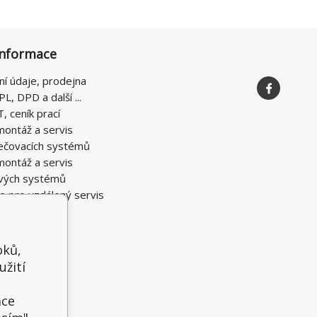
informace
ní údaje, prodejna
PL, DPD a další ...
T, ceník prací
montáž a servis
ečovacích systémů
montáž a servis
vých systémů
e pro vzdálený servis
oků,
užití
t
ace