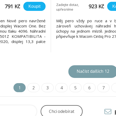
Zadejte dotaz,
791 Kč
923 Kč
Koupit
K
upřesníme
n Nové pero navržené
Měj pero vždy po ruce a v b
 displej Wacom One. Bez
zároveň uchovávej náhradní 
inou tlaku 4096. Náhradní
úchopy na jednom místě. Jedno
4501Z KOMPATIBILITA -
připevňuje k Wacom Cintiq Pro 27
20, displej 13,3 palce
Načíst dalších
12
1
2
3
4
5
6
7
Chci
odebírat