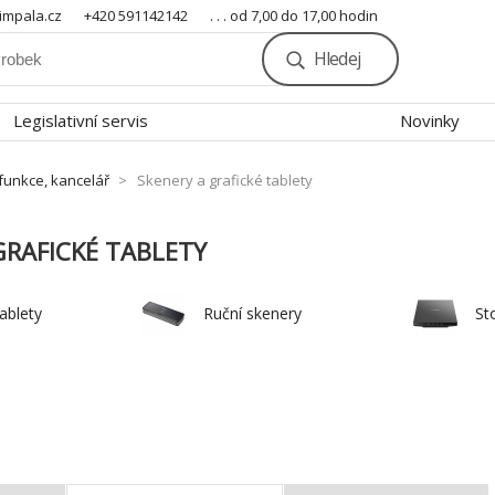
mpala.cz
+420 591142142
. . . od 7,00 do 17,00 hodin
Hledej
Legislativní servis
Novinky
ifunkce, kancelář
Skenery a grafické tablety
GRAFICKÉ TABLETY
tablety
Ruční skenery
St