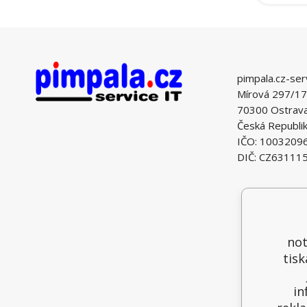
pimpala.cz-ser
Mírová 297/17
70300 Ostrava 
Česká Republi
IČO: 1003209
DIČ: CZ63111
not
tisk
in