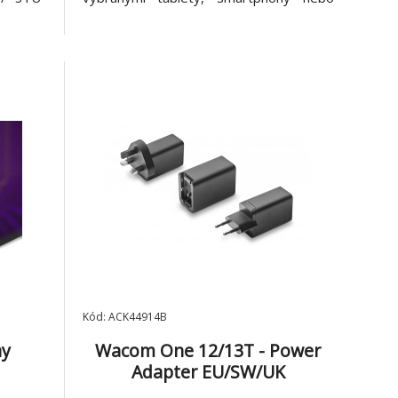
031AX
počítači s dotykovými obrazovkami. Toto
speciální pero poskytuje výhodu jako
náhrada za vaše prsty, kdy napomáhá
udržovat tablet čistý a beze šmouh.
Psaní se
Kód: ACK44914B
ay
Wacom One 12/13T - Power
Adapter EU/SW/UK