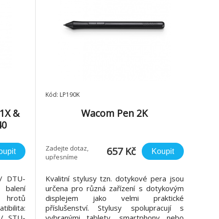
Kód: LP190K
1X &
Wacom Pen 2K
40
Zadejte dotaz,
657 Kč
oupit
Koupit
upřesníme
 / DTU-
Kvalitní stylusy tzn. dotykové pera jsou
balení
určena pro různá zařízení s dotykovým
 hrotů
displejem jako velmi praktické
bilita:
příslušenství. Stylusy spolupracují s
 / STU-
vybranými tablety, smartphony nebo