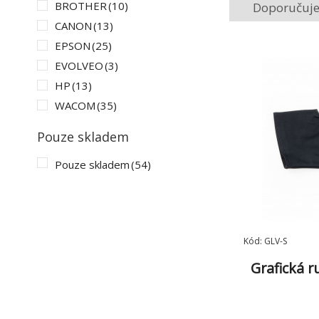
BROTHER
(10)
Doporučuj
CANON
(13)
EPSON
(25)
EVOLVEO
(3)
HP
(13)
WACOM
(35)
XEROX
(6)
Pouze skladem
XIAOMI
(1)
Pouze skladem
(54)
Kód: GLV-S
Grafická r