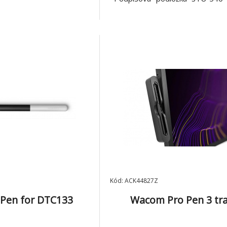
541 *DTU-1031X / DTU-1
interaktivní displej s perem
Kód: ACK44827Z
Pen for DTC133
Wacom Pro Pen 3 tr