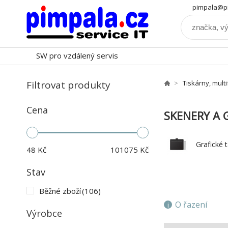
pimpala@pi
SW pro vzdálený servis
Filtrovat produkty
Tiskárny, mult
Cena
SKENERY A 
Grafické 
48
Kč
101075
Kč
Stav
Běžné zboží
(106)
O řazení
Výrobce