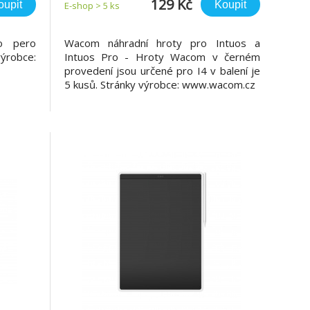
129 Kč
oupit
Koupit
E-shop > 5 ks
ro pero
Wacom náhradní hroty pro Intuos a
ýrobce:
Intuos Pro - Hroty Wacom v černém
provedení jsou určené pro I4 v balení je
5 kusů. Stránky výrobce: www.wacom.cz