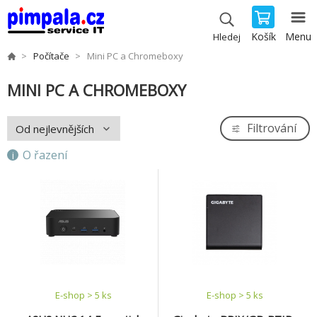
Košík
Menu
Hledej
Počítače
Mini PC a Chromeboxy
MINI PC A CHROMEBOXY
Filtrování
O řazení
E-shop > 5 ks
E-shop > 5 ks