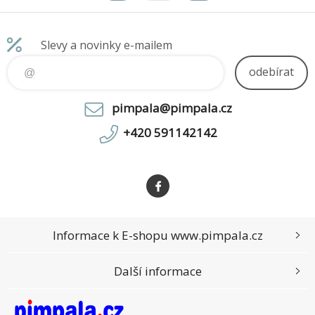
DIMM DDR5, p
paměťových karet: ne Gr
Slevy a novinky e-mailem
odebírat
pimpala@pimpala.cz
+420 591142142
Informace k E-shopu www.pimpala.cz
Další informace