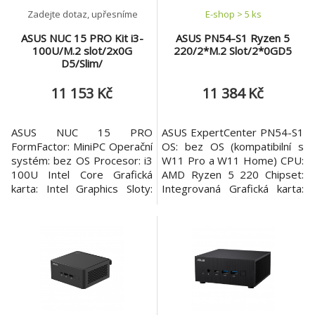
U
Zadejte dotaz, upřesníme
E-shop > 5 ks
ASUS NUC 15 PRO Kit i3-
ASUS PN54-S1 Ryzen 5
100U/M.2 slot/2x0G
220/2*M.2 Slot/2*0GD5
D5/Slim/
11 153 Kč
11 384 Kč
ASUS NUC 15 PRO
ASUS ExpertCenter PN54-S1
FormFactor: MiniPC Operační
OS: bez OS (kompatibilní s
systém: bez OS Procesor: i3
W11 Pro a W11 Home) CPU:
100U Intel Core Grafická
AMD Ryzen 5 220 Chipset:
karta: Intel Graphics Sloty:
Integrovaná Grafická karta:
M.2 Disk: nemá Wi-Fi: ano
AMD Radeon 700M Graphics
Bluetooth: ano Zdroj: 90Kw
Podpora paměťi: 2 x SO-
Velikost operační paměti
DIMM, DDR5-5600HMz,
RAM: 0 GB Frekvence
podporující 8GB až 32GB
paměti: 6 400MHz Typ
Podpora úložiště: 2 x M.2
paměti: DDR5 Maximální
2280 PCIe Gen4x4,
kapacita RAM: 96GB Výstupy:
podporující 256G až 2TB
Přední a boční: 1 x US
NVMe™ SSD Bezdrátová síť: