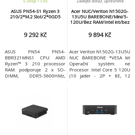
E-shop > 5 ks
Zadejte dotaz, upřesníme
ASUS PN54-S1 Ryzen 3
Acer NUC/Veriton N1502G-
210/2*M.2 Slot/2*0GD5
13U5U BAREBONE/Mini/5-
120U/Bez RAM/Intel int/bez
OS/1R
9 292 Kč
9 894 Kč
ASUS PN54 PN54-
Acer Veriton N1502G-13U5U
BBR321MNS1 CPU: AMD
NUC BAREBONE *VESA kit
Ryzen™ 3 210 processor
Operační systém: ne
RAM: podporuje 2 x SO-
Procesor: Intel Core 5 120U
DIMM, DDR5-5600HMz,
(10 jader - 2P + 8E, 12
8GB až 32GB*2 Úložiště:
vláken, P-core 1,4/5,0 GHz,
podporuje 2 x M.2 2280
E-core 0,9/3,8 GHz, 12 MB
PCIe Gen4x4, 256G~2TB
cache) Paměť: ne Počet
NVMe™ SSD Wifi: WiFi 7 + BT
slotů: 2x DDR4 SO-DIMM
5.4 GPU: AMD Radeon™
Pevný disk: ne Podpora
700M Graphics TPM 2.0 Ano
úložiště: 2x M.2 2280 SSD
VESA montáž: Ano Operační
Optická mechanika: ne Čtečka
systém: nemá Přední I/O
paměťových karet: ne Graf
porty: 1 x Power Button 1 x