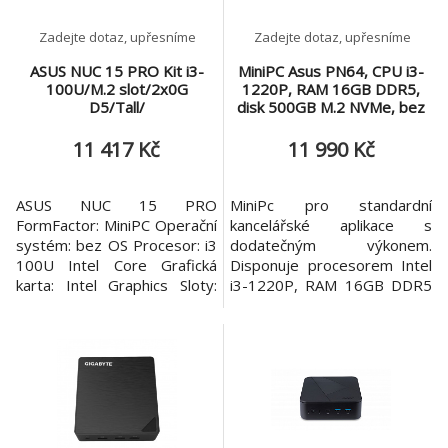
Wi-Fi 7, Bluet
Zadejte dotaz, upřesníme
Zadejte dotaz, upřesníme
ASUS NUC 15 PRO Kit i3-
MiniPC Asus PN64, CPU i3-
100U/M.2 slot/2x0G
1220P, RAM 16GB DDR5,
D5/Tall/
disk 500GB M.2 NVMe, bez
OS
11 417 Kč
11 990 Kč
ASUS NUC 15 PRO
MiniPc pro standardní
FormFactor: MiniPC Operační
kancelářské aplikace s
systém: bez OS Procesor: i3
dodatečným výkonem.
100U Intel Core Grafická
Disponuje procesorem Intel
karta: Intel Graphics Sloty:
i3-1220P, RAM 16GB DDR5
M.2 Disk: nemá Wi-Fi: ano
a disk 500GB v nejrychlejším
Bluetooth: ano Zdroj: 90Kw
provedení M.2 generace 4.
Velikost operační paměti
RAM: 0 GB Frekvence
paměti: 6 400MHz Typ
paměti: DDR5 Maximální
kapacita RAM: 96GB Výstupy:
Přední a boční: 1 x US