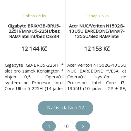
E-shop > 5 ks
E-shop > 5 ks
Gigabyte BRIX/GB-BRU5-
Acer NUC/Veriton N1502G-
225H/Mini/U5-225H/bez
13U5U BAREBONE/Mini/i7-
RAM/Intel int/bez OS/3R
1355U/Bez RAM/Intel
int/bez OS/1R
12 144 Kč
12 153 Kč
Gigabyte GB-BRU5-225H *
Acer Veriton N1502G-13U5U
slot pro zámek Kensington *
NUC BAREBONE *VESA kit
objem 0,5 l Operační
Operační systém: ne
systém: ne Procesor: Intel
Procesor: Intel Core i7-
Core Ultra 5 225H (14 jader
1355U (10 jader - 2P + 8E,
- 4P + 8E + 2LPE, 14 vláken,
12 vláken, P-core 1,7/5,0
P-core 1,7/4,9 GHz, E-core
GHz, E-core 1,2/3,7 GHz, 12
1,3/4,3 GHz, LPE-core
MB cache) Paměť: ne Počet
Načíst dalších
12
0,7/2,5 GHz, 18 MB cache)
slotů: 2x DDR4 SO-DIMM
NPU: Intel® AI Boost (až 13
Pevný disk: ne Podpora
TOPS) Paměť: ne Počet slotů
úložiště: 2x M.2 2280 SSD
1
10
(celkem/volných): 2 sloty SO-
Optická mechanika: ne Čtečka