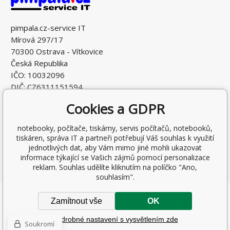
pimpala.cz-service IT
Mírová 297/17
70300 Ostrava - Vítkovice
Česká Republika
IČO: 10032096
DIČ: CZ6311151594
Cookies a GDPR
notebooky, počítače, tiskárny, servis počítačů, notebooků,
tiskáren, správa IT a partneři potřebují Váš souhlas k využití
jednotlivých dat, aby Vám mimo jiné mohli ukazovat
informace týkající se Vašich zájmů pomocí personalizace
reklam. Souhlas udělíte kliknutím na políčko "Ano,
souhlasím".
Copyright © 2026 Ing. Antonín Pohludka
Zamítnout vše
OK
Všechna práva vyhrazena.
Podrobné nastavení s vysvětlením zde
WWW stránky
dodal
BINARGON.cz
-
Mapa stránek
Soukromí