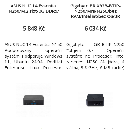
ASUS NUC 14 Essential
Gigabyte BRIX/GB-BTIP-
N250/M.2 slot/0G DDR5/
N250/Mini/N250/bez
RAM/Intel int/bez OS/3R
5 848 Kč
6 034 Kč
ASUS NUC 14 Essential N150
Gigabyte GB-BTIP-N250
Podporovaný operační
*objem 0,7 l Operační
systém: Podporuje Windows
systém: ne Procesor: Intel
11, Ubuntu 24.04, RedHat
N-series N250 (4 jádra, 4
Enterprise Linux Procesor:
vlákna, 3,8 GHz, 6 MB cache)
Intel® Processor N250, TDP
Paměť: ne Počet slotů
6W Paměť: Podporuje 1 x
(celkem/volných): 1x SO-
SO-DIMM, DDR5-4800,
DIMM DDR5, podpora až
16GB*1 Typ paměti: DDR5
4800 MT/s (1/1) Maximální
4800 SO-DIMM Pozice pro
velikost paměti: 16GB
interní jednotku: 1 x M.2
Podpora úložiště: 1x 2,5" slot
2280/2242 PCIe Gen3x4,
pro SATA HDD/SSD
podpora 128GB~2TB NVMe
Rozšiřující sloty: *1x slot M.2
nebo SATA SSD