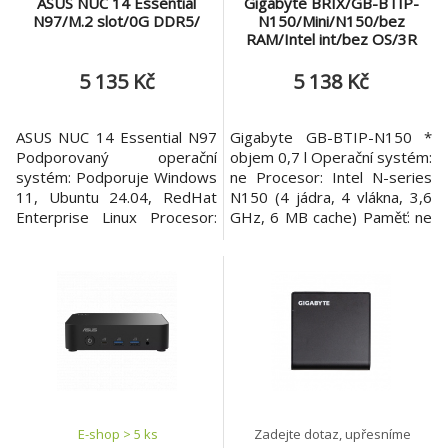
ASUS NUC 14 Essential
Gigabyte BRIX/GB-BTIP-
N97/M.2 slot/0G DDR5/
N150/Mini/N150/bez
RAM/Intel int/bez OS/3R
5 135 Kč
5 138 Kč
ASUS NUC 14 Essential N97
Gigabyte GB-BTIP-N150 *
Podporovaný operační
objem 0,7 l Operační systém:
systém: Podporuje Windows
ne Procesor: Intel N-series
11, Ubuntu 24.04, RedHat
N150 (4 jádra, 4 vlákna, 3,6
Enterprise Linux Procesor:
GHz, 6 MB cache) Paměť: ne
Intel® Processor N97, TDP
Počet slotů (celkem/volných):
12W Paměť: Podporuje 1 x
1x SO-DIMM DDR5, podpora
SO-DIMM, DDR5-4800,
až 4800 MT/s (1/1)
16GB*1 Typ paměti: DDR5
Maximální velikost paměti:
4800 SO-DIMM Pozice pro
16GB Podpora úložiště: 1x
interní jednotku: 1 x M.2
2,5" slot pro SATA HDD/SSD
2280/2242 PCIe Gen3x4,
Rozšiřující sloty: * 1x slot M.2
podpora 128GB~2TB NVMe
M K
nebo SATA SSD G
E-shop > 5 ks
Zadejte dotaz, upřesníme