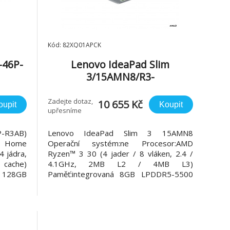
Kód: 82XQ01APCK
-46P-
Lenovo IdeaPad Slim
3/15AMN8/R3-
28GB/
30/15,6"/FHD/8GB/512GB/AM
r/2R
D int/bez OS/Gray/2R
Zadejte dotaz,
10 655 Kč
oupit
Koupit
upřesníme
P-R3AB)
Lenovo IdeaPad Slim 3 15AMN8
1 Home
Operační systém:ne Procesor:AMD
 jádra,
Ryzen™ 3 30 (4 jader / 8 vláken, 2.4 /
 cache)
4.1GHz, 2MB L2 / 4MB L3)
: 128GB
Paměť:integrovaná 8GB LPDDR5-5500
ika: ne
Pevný disk:512GB SSD M.2 2242 PCIe®
icroSD
4.0x4 NVMe Displej:15,6" FHD
x1080)
(1920x1080) IPS 300 nitů, antireflexní
á karta:
Grafická karta:Integrovaná AMD Radeon
610M Graphics Audio:1.5W