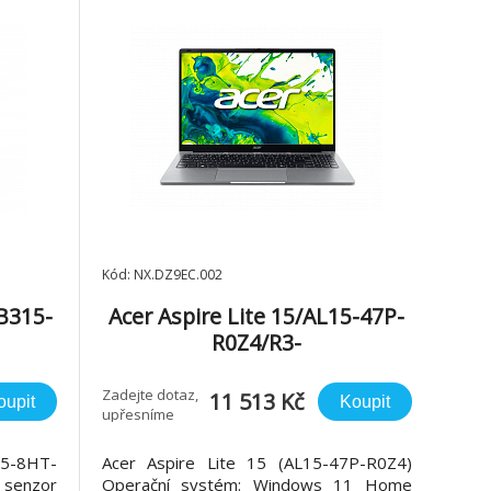
Kód: NX.DZ9EC.002
B315-
Acer Aspire Lite 15/AL15-47P-
R0Z4/R3-
8GB/1
5400U/15,6"/FHD/8GB/128GB/
RX Vega 6/W11H/Gray/2R
Zadejte dotaz,
11 513 Kč
oupit
Koupit
upřesníme
2R
5-8HT-
Acer Aspire Lite 15 (AL15-47P-R0Z4)
senzor
Operační systém: Windows 11 Home