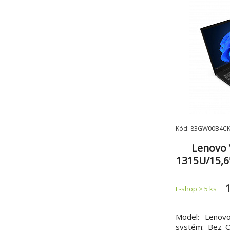
Kód: 83GW00B4C
Lenovo 
1315U/15,
/Intel in
E-shop > 5 ks
Model: Lenov
systém: Bez O