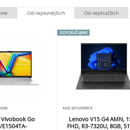
eme
Od nejlevnějších
Od nejdražších
DOPORUČUJEME
163W
Kód: 82YU00VRCK
 Vivobook Go
Lenovo V15 G4 AMN, 1
/E1504TA-
FHD, R3-7320U, 8GB, 5