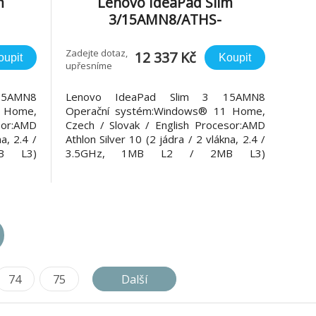
m
Lenovo IdeaPad Slim
3/15AMN8/ATHS-
GB/AM
10/15,6"/FHD/8GB/512GB/AM
R
D int/W11H/Gray/2R
Zadejte dotaz,
12 337 Kč
oupit
Koupit
upřesníme
15AMN8
Lenovo IdeaPad Slim 3 15AMN8
1 Home,
Operační systém:Windows® 11 Home,
sor:AMD
Czech / Slovak / English Procesor:AMD
a, 2.4 /
Athlon Silver 10 (2 jádra / 2 vlákna, 2.4 /
B L3)
3.5GHz, 1MB L2 / 2MB L3)
R5-5500
Paměť:integrovaná 8GB LPDDR5-5500
2 PCIe®
Pevný disk:512GB SSD M.2 2242 PCIe®
6" FHD
4.0x4 NVMe Displej:15,6" FHD
eflexní
(1920x1080) IPS 300 nitů, antireflexní
Grafická karta:Int
74
75
Další