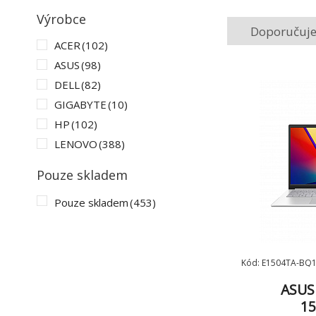
Výrobce
Doporučuj
ACER
(102)
ASUS
(98)
DELL
(82)
GIGABYTE
(10)
HP
(102)
LENOVO
(388)
MICROSOFT
(88)
Pouze skladem
MSI
(29)
Pouze skladem
(453)
Kód: E1504TA-BQ
ASUS
15