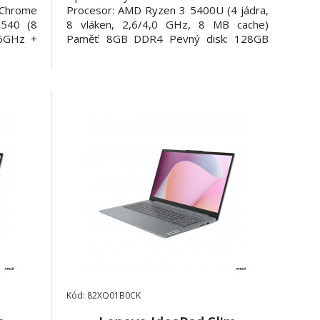
Chrome
Procesor: AMD Ryzen 3 5400U (4 jádra,
 540 (8
8 vláken, 2,6/4,0 GHz, 8 MB cache)
,6GHz +
Paměť: 8GB DDR4 Pevný disk: 128GB
ěť: 8GB
PCIe NVMe SSD Optická mechanika: ne
k: eMMC
Čtečka paměťových karet: microSD
 Čtečka
Displej: 15,6" FHD (1920x1080)
otykový
antireflexní IPS, 300 nitů Grafická karta:
Integrov
Kód: 82XQ01B0CK