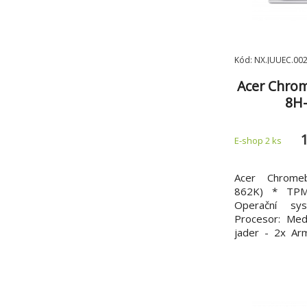
Kód: NX.JUUEC.00
Acer Chro
8H
8189GV/AZ
E-shop 2 ks
G57/Ch
Acer Chrome
862K) * TPM
Operační sy
Procesor: Me
jader - 2x A
6x Arm Corte
LPDDR5X na d
128GB Optick
paměťových kar
(1920x1080) 1