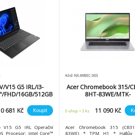
K
Kód: NX.JWBEC.003
V/V15 G5 IRL/i3-
Acer Chromebook 315/C
6"/FHD/16GB/512GB
8HT-83WE/MTK-
t/bez OS/Black/2R
8189GV/AZ/15,6"/FHD/T/
28GB/Mali
10 681 Kč
11 090 Kč
Koupit
K
E-shop > 5 ks
G57/Chrome/Silver/
o V15 G5 IRL Operační
Acer Chromebook 315 (CB31
S Procesor: Intel Core™
83WE) * TPM H1 * Hallův 