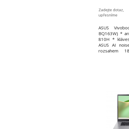
BQ163W/N1
/1
Zadejte dotaz,
upřesníme
int/W
ASUS Vivob
BQ163W) * ar
810H * kláve
ASUS AI noise
rozsahem 18
Windows 11 H
series N150 (4
GHz, 6 MB ca
na desce Počet
bez slotů (