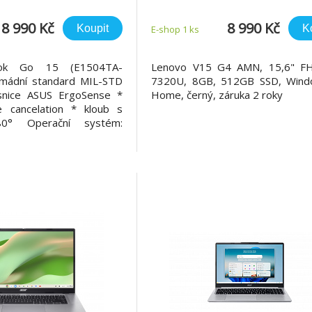
50/15,6"/FHD/8GB
SSD, Windows 11 Ho
28GB/Intel
černý, záruka 2 rok
8 990 Kč
8 990 Kč
Koupit
K
E-shop 1 ks
11H/Silver/2R
ook Go 15 (E1504TA-
Lenovo V15 G4 AMN, 15,6" F
mádní standard MIL-STD
7320U, 8GB, 512GB SSD, Win
snice ASUS ErgoSense *
Home, černý, záruka 2 roky
 cancelation * kloub s
0° Operační systém:
ome Procesor: Intel N-
 jádra, 4 vlákna, 0,8/3,6
che) Paměť: 8GB LPDDR5
 slotů (celkem/volných):