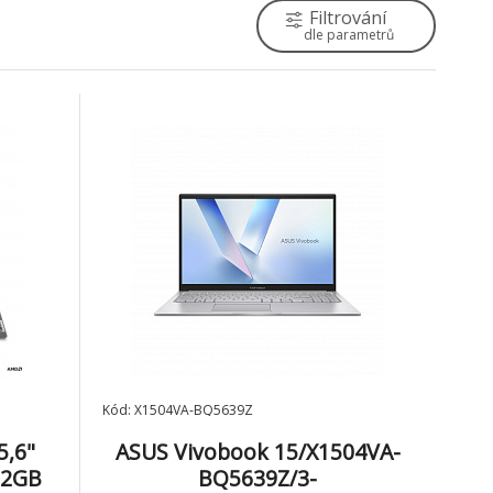
Filtrování
dle parametrů
Kód: X1504VA-BQ5639Z
5,6"
ASUS Vivobook 15/X1504VA-
12GB
BQ5639Z/3-