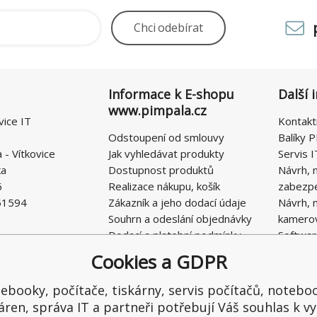
Chci
odebírat
Informace k E-shopu
Další 
www.pimpala.cz
vice IT
Kontakt
Odstoupení od smlouvy
Balíky P
- Vítkovice
Jak vyhledávat produkty
Servis I
ka
Dostupnost produktů
Návrh, 
6
Realizace nákupu, košík
zabezp
51594
Zákazník a jeho dodací údaje
Návrh, 
Souhrn a odeslání objednávky
kamero
Dodací a platební podmínky
Softwar
Obchodní podmínky E-SHOPU
Cookies a GDPR
Ochrana osobních údajů
Řešení nedostatků, reklamace
ebooky, počítače, tiskárny, servis počítačů, notebo
Kontaktní formulář
áren, správa IT a partneři potřebují Váš souhlas k vy