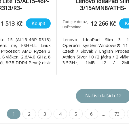
e Lite 15/AL15-46P-
Lenovo IdeaPad Sli
R313/R3-
3/15AMN8/ATHS-
6"/FHD/8GB/512GB/
10/15,6"/FHD/8GB/512
/bez OS/Silver/2R
D int/W11H/Gray/2
Zadejte dotaz,
11 513 Kč
12 266 Kč
Koupit
K
upřesníme
ite 15 (AL15-46P-R313)
Lenovo IdeaPad Slim 3 
tém: ne, ESHELL Linux
Operační systém:Windows® 1
) Procesor: AMD Ryzen 3
Czech / Slovak / English Proce
 8 vláken, 2,6/4,0 GHz, 8
Athlon Silver 10 (2 jádra / 2 vlákn
ěť: 8GB DDR4 Pevný disk:
3.5GHz, 1MB L2 / 2M
 NVMe SSD Optická
Paměť:integrovaná 8GB LPDD
Čtečka paměťových karet:
Pevný disk:512GB SSD M.2 224
j: 15,6" FHD (1920x1080)
4.0x4 NVMe Displej:15,
, 300 nitů Grafická
(1920x1080) IPS 300 nitů, antir
Grafická karta:Int
Načíst dalších
12
1
2
3
4
5
6
...
73