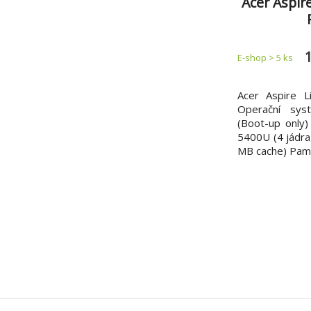
Acer Aspir
5400U/15,
RX Vega 6
E-shop > 5 ks
Acer Aspire L
Operační sys
(Boot-up only
5400U (4 jádra,
MB cache) Pam
512GB PCIe
mechanika: ne 
microSD Disple
antireflexní IPS