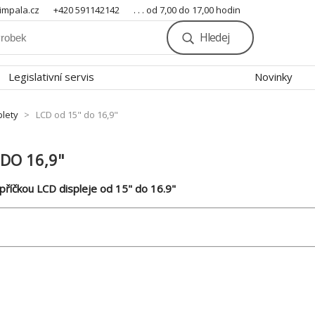
mpala.cz
+420 591142142
. . . od 7,00 do 17,00 hodin
Hledej
Legislativní servis
Novinky
blety
LCD od 15" do 16,9"
 DO 16,9"
říčkou LCD displeje od 15" do 16.9"