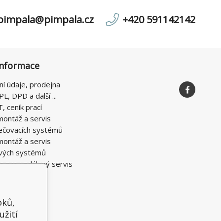
pimpala@pimpala.cz
+420 591142142
informace
ní údaje, prodejna
PL, DPD a další ...
T, ceník prací
montáž a servis
ečovacích systémů
montáž a servis
vých systémů
e pro vzdálený servis
oků,
užití