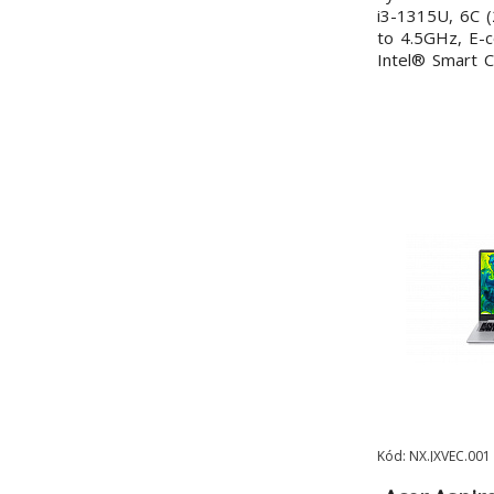
i3-1315U, 6C (
to 4.5GHz, E-
Intel® Smart 
DIMM DDR5
(celkem/volných
32 GB Pevný d
PCIe® 4.0x4 N
Kód: NX.JXVEC.001