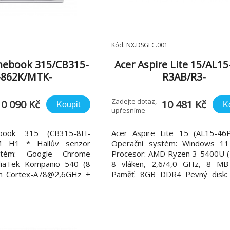
2
Kód: NX.DSGEC.001
mebook 315/CB315-
Acer Aspire Lite 15/AL15
-862K/MTK-
R3AB/R3-
/15,6"/FHD/8GB/12
5400U/15,6"/FHD/8GB/1
8GB/Mali
RX Vega 6/W11H/Silve
Zadejte dotaz,
10 090 Kč
10 481 Kč
Koupit
K
upřesníme
rome/Silver/2R
book 315 (CB315-8H-
Acer Aspire Lite 15 (AL15-46
 H1 * Hallův senzor
Operační systém: Windows 1
stém: Google Chrome
Procesor: AMD Ryzen 3 5400U (4
diaTek Kompanio 540 (8
8 vláken, 2,6/4,0 GHz, 8 MB
rm Cortex-A78@2,6GHz +
Paměť: 8GB DDR4 Pevný disk
x-A55@2GHz) Paměť: 8GB
PCIe NVMe SSD Optická mechan
esce Pevný disk: eMMC
Čtečka paměťových karet: m
á mechanika: ne Čtečka
Displej: 15,6" FHD (1920
et: ne Displej: 15,6" FHD
antireflexní IPS, 300 nitů Grafick
6:9 an
Integrov