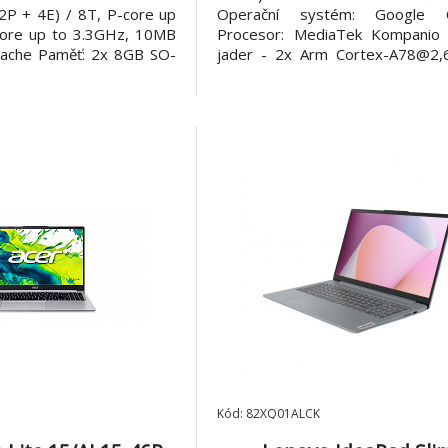
2P + 4E) / 8T, P-core up
Operační systém: Google 
core up to 3.3GHz, 10MB
Procesor: MediaTek Kompanio
Cache Paměť: 2x 8GB SO-
jader - 2x Arm Cortex-A78@2
-5200 Počet slotů
6x Arm Cortex-A55@2GHz) Pam
): 2/0 Maximální velikost:
LPDDR5X na desce Pevný dis
isk: 512GB SSD M.2 2242
128GB Optická mechanika: ne
VMe® Optická mechanika:
paměťových karet: ne Displej: d
15,6" FHD (1920x108
Kód: 82XQ01ALCK