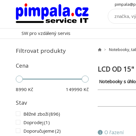
pimpala@pi
SW pro vzdálený servis
Filtrovat produkty
Notebooky, ta
Cena
LCD OD 15"
Notebooky s úhlop
8990
Kč
149990
Kč
Stav
Běžné zboží
(896)
Doprodej
(1)
Doporučujeme
(2)
O řazení