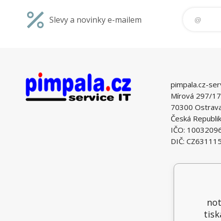
Slevy a novinky e-mailem
pimpala.cz-ser
Mírová 297/17
70300 Ostrava 
Česká Republi
IČO: 1003209
DIČ: CZ63111
not
tisk