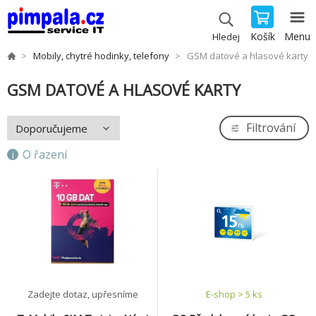
Košík
Menu
Hledej
Mobily, chytré hodinky, telefony
GSM datové a hlasové karty
GSM DATOVÉ A HLASOVÉ KARTY
Filtrování
O řazení
Zadejte dotaz, upřesníme
E-shop > 5 ks