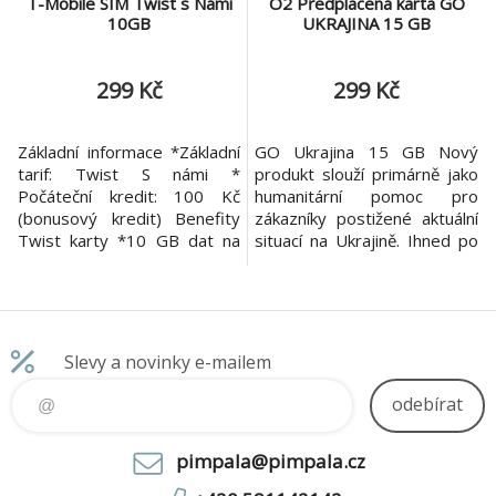
T-Mobile SIM Twist s Námi
O2 Předplacená karta GO
10GB
UKRAJINA 15 GB
299 Kč
299 Kč
Základní informace *Základní
GO Ukrajina 15 GB Nový
tarif: Twist S námi *
produkt slouží primárně jako
Počáteční kredit: 100 Kč
humanitární pomoc pro
(bonusový kredit) Benefity
zákazníky postižené aktuální
Twist karty *10 GB dat na
situací na Ukrajině. Ihned po
prvních 30 dnů zdarma *
aktivaci karty má zákazník k
Karta nabitá na 100 Kč
dispozici na 30 dnů: *15 GB
bonusového kreditu *Tarif
dat *Volání do sítě O2
Twist S námi se sazbou 3,90
zdarma *50 minut volání do
Kč za min a 1,90 Kč za SMS
ostatních sítí v ČR *Volání na
Slevy a novinky e-mailem
Co se stane po uplynutí 30
UA za 1 Kč/minuta *50 Kč
dní * Twist internet na měsíc
bonusový kredit Po 30 dnech
odebírat
10 GB se auto
dojde
pimpala@pimpala.cz