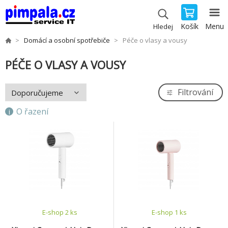
Košík
Menu
Hledej
Domácí a osobní spotřebiče
Péče o vlasy a vousy
PÉČE O VLASY A VOUSY
Filtrování
O řazení
E-shop 2 ks
E-shop 1 ks