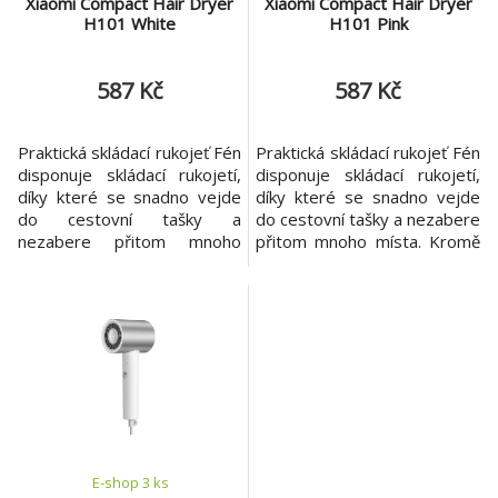
Xiaomi Compact Hair Dryer
Xiaomi Compact Hair Dryer
H101 White
H101 Pink
587 Kč
587 Kč
Praktická skládací rukojeť Fén
Praktická skládací rukojeť Fén
disponuje skládací rukojetí,
disponuje skládací rukojetí,
díky které se snadno vejde
díky které se snadno vejde
do cestovní tašky a
do cestovní tašky a nezabere
nezabere přitom mnoho
přitom mnoho místa. Kromě
místa. Kromě toho má hřídel,
toho má hřídel, která je
která je odolná vůči
odolná vůči opotřebení.
opotřebení. Kompaktní a
Kompaktní a minimalistický
minimalistický design Při
design Při používání vás
používání vás určitě potěší
určitě potěší ergonomický
ergonomický tvar rukojeti,
tvar rukojeti, kompaktní
kompaktní rozměry a nízká
rozměry a nízká hmotnost.
hmotnost. Kromě toho má f
Kromě toho má f
E-shop 3 ks