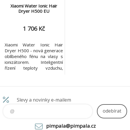
Xiaomi Water Ionic Hair
Dryer H500 EU
1 706 Kč
Xiaomi Water Ionic Hair
Dryer H500 - nová generace
oblíbeného fénu na vlasy s
ionizátorem. Inteligentní
řízení teploty vzduchu,
kovové tělo, nastavitelná
rychlost, režim střídavého
proudění studeného a
teplého vzduchu, výkon
1800W, 20 000 otáček za
Slevy a novinky e-mailem
minutu, 20 m/s proud
vzduchu, magnetická otočná
odebírat
hubice. Vestavěná
kondenzační jehla kondenz
pimpala@pimpala.cz