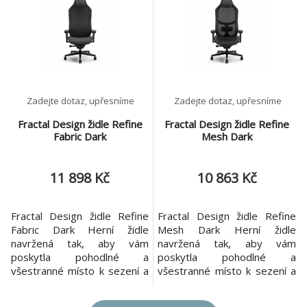
doplňuje efektní design herní
Černá barva doplňuje efektní
židle FRACTAL DESIGN
design herní židle FRACTAL
Automatická synchronizace
DESIGN Automatická
opěráku a sedáku Opora je
synchronizace opěráku a
zajištěna pro celá záda až ke
sedáku Páteř až ke krku
krk
podpír
Zadejte dotaz, upřesníme
Zadejte dotaz, upřesníme
Fractal Design židle Refine
Fractal Design židle Refine
Fabric Dark
Mesh Dark
11 898 Kč
10 863 Kč
Fractal Design židle Refine
Fractal Design židle Refine
Fabric Dark Herní židle
Mesh Dark Herní židle
navržená tak, aby vám
navržená tak, aby vám
poskytla pohodlné a
poskytla pohodlné a
všestranné místo k sezení a
všestranné místo k sezení a
k plnému a příjemnému
k plnému a příjemnému
ponoření do herního zážitku.
ponoření do herního zážitku.