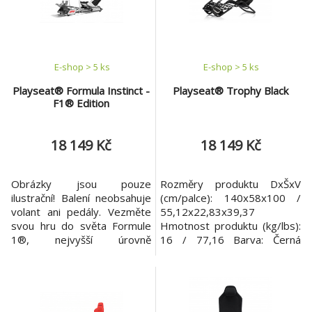
Senstation PRO. Extrémně
vašemu tělu. Podporuje
pevný rám Pedálová
volanty Direct Drive jako
absolutní sen a skuteč
E-shop > 5 ks
E-shop > 5 ks
Playseat® Formula Instinct -
Playseat® Trophy Black
F1® Edition
18 149 Kč
18 149 Kč
Obrázky jsou pouze
Rozměry produktu DxŠxV
ilustrační! Balení neobsahuje
(cm/palce): 140x58x100 /
volant ani pedály. Vezměte
55,12x22,83x39,37
svou hru do světa Formule
Hmotnost produktu (kg/lbs):
1®, nejvyšší úrovně
16 / 77,16 Barva: Černá
závodění, a ponořte se do
Tkanina: ActiFit™ Skládací
skutečných závodních pocitů
(A/N): NE Plug & Play (A/N):
F1® s Playseat® Formula
Ano Doporučená délka řidiče
Instinct - F1® Edition. Je
(cm/palce): Minimálně 120 /
navržen tak, aby závodníkům
47 Maximálně 220 / 87