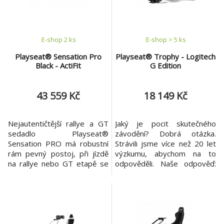
skutečného vozu F1,“ říká
Není to jen závodní sedadlo,
Fernando Smit, prezident a z
je to brána, jak se co nejvíce
př
E-shop 2 ks
E-shop > 5 ks
Playseat® Sensation Pro
Playseat® Trophy - Logitech
Black - ActiFit
G Edition
43 559 Kč
18 149 Kč
Nejautentičtější rallye a GT
Jaký je pocit skutečného
sedadlo Playseat®
závodění? Dobrá otázka.
Sensation PRO má robustní
Strávili jsme více než 20 let
rám pevný postoj, při jízdě
výzkumu, abychom na to
na rallye nebo GT etapě se
odpověděli. Naše odpověď:
tak nepohnete ani o píď.
Playseat® Trophy. Je to
Tento simulační závodní
první závodní kokpit s
kokpit používá a podporuje
revolučním závodním
řada jezdců WRC a FIA. Tito
sedadlem integrovaným v
profesionální jezdci podtrhují
podvozku. Je super pevný.
jedinečné kvality Playseat®
Přirozeně se přizpůsobí