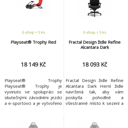
všech věkových kategorií a
Doporučená hmotnost řidiče
velikostí přinesl autentické
(kg/lbs): Minimálně 20/47
závody F1® pozice. Díky
Maximálně 122 / 270 Kompa
E-shop > 5 ks
E-shop > 5 ks
Playseat® Trophy Red
Fractal Design židle Refine
Alcantara Dark
18 149 Kč
18 093 Kč
Playseat® Trophy
Fractal Design židle Refine
Playseat® Trophy je
Alcantara Dark Herní židle
vyvinuto ve spolupráci se
navržená tak, aby vám
skutečnými závodními jezdci
poskytla pohodlné a
a e-sportovci a je vytvořeno
všestranné místo k sezení a
na základě více než 20 let
k plnému a příjemnému
zkušeností a výzkumu. S
ponoření do herního zážitku.
tímto sedadlem pocítíte
Vlastnosti Černá barva
nejlepší simulaci závodění
doplňuje efektní design herní