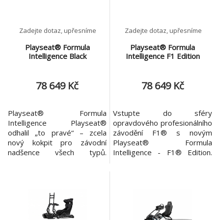
Zadejte dotaz, upřesníme
Zadejte dotaz, upřesníme
Playseat® Formula
Playseat® Formula
Intelligence Black
Intelligence F1 Edition
78 649 Kč
78 649 Kč
Playseat® Formula
Vstupte do sféry
Intelligence Playseat®
opravdového profesionálního
odhalil „to pravé“ – zcela
závodění F1® s novým
nový kokpit pro závodní
Playseat® Formula
nadšence všech typů.
Intelligence - F1® Edition.
Playseat® FI Simulator nabízí
Nastavitelný design zajišťuje
ultimátní závodní zážitek pro
dokonalé přizpůsobení pro
ty, kterým se to vždy nedaří
všechny uživatele. Tento
ven na trať. „Je to nejlepší
závodní kokpit, vyrobený z
kokpit simulátoru a dává
materiálů nejvyšší kvality,
autentický pocit z řízení
poskytuje pohlcující zážitek.