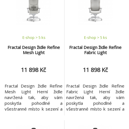
díky pohodlnému sezení a
židle FRACTAL DESIGN
robustnímu rámu. Klíčové
Automatická synchronizace
vlastnosti *Vyvinuto ve
opěráku a sedáku Páteř až ke
spolupráci se skutečnými
krku podpírá hlavová opěrk
závodními jezd
E-shop > 5 ks
E-shop > 5 ks
Fractal Design židle Refine
Fractal Design židle Refine
Mesh Light
Fabric Light
11 898 Kč
11 898 Kč
Fractal Design židle Refine
Fractal Design židle Refine
Mesh Light Herní židle
Fabric Light Herní židle
navržená tak, aby vám
navržená tak, aby vám
poskytla pohodlné a
poskytla pohodlné a
všestranné místo k sezení a
všestranné místo k sezení a
k plnému a příjemnému
k plnému a příjemnému
ponoření do herního zážitku.
ponoření do herního zážitku.
Vlastnosti Černá barva
Textil potažení. Vlastnosti