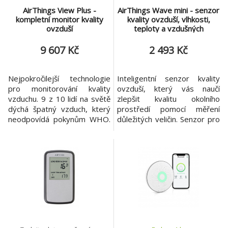
AirThings View Plus -
AirThings Wave mini - senzor
kompletní monitor kvality
kvality ovzduší, vlhkosti,
ovzduší
teploty a vzdušných
chemikálií
9 607 Kč
2 493 Kč
Nejpokročilejší technologie
Inteligentní senzor kvality
pro monitorování kvality
ovzduší, který vás naučí
vzduchu. 9 z 10 lidí na světě
zlepšit kvalitu okolního
dýchá špatný vzduch, který
prostředí pomocí měření
neodpovídá pokynům WHO.
důležitých veličin. Senzor pro
Nepřetržité sledování kvality
interiér měří vlhkost, vzdušné
vnitřního ovzduší je klíčem k
chemikálie (VOC) a teplotu.
minimalizaci negativních
Bluetooth a volně dostupné
účinků na zdraví, prevenci
aplikace na GooglePlay nebo
nemocí a zvýšení
App Stor Airthings Wave Mini
produktivity, energie a
má malé rozměry, ale nabízí
dobrého zdraví. AirThings
velký výkon. Čtyři senzory
View Plus nabízí senzory
kvalit