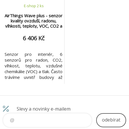
E-shop 2 ks
AirThings Wave plus - senzor
kvality ovzduší, radonu,
vlhkosti, teploty, VOC, CO2 a
tlaku
6 406 Kč
Senzor pro interiér, 6
senzorů pro radon, CO2,
vlhkost, teplotu, vzdušné
chemikálie (VOC) a tlak. Často
trávíme uvnitř budovy až
90% času a na pravidelné
větrání se snadno
zapomene. Nepřetržité
sledování kvality vnitřního
ovzduší je klíčem k
Slevy a novinky e-mailem
minimalizaci negativních
účinků na zdraví, prevenci
odebírat
nemocí a zvýšení