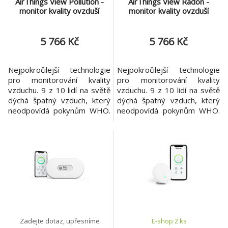
AirThings View Pollution -
AirThings View Radon -
monitor kvality ovzduší
monitor kvality ovzduší
5 766 Kč
5 766 Kč
Nejpokročilejší technologie
Nejpokročilejší technologie
pro monitorování kvality
pro monitorování kvality
vzduchu. 9 z 10 lidí na světě
vzduchu. 9 z 10 lidí na světě
dýchá špatný vzduch, který
dýchá špatný vzduch, který
neodpovídá pokynům WHO.
neodpovídá pokynům WHO.
Nepřetržité sledování kvality
Nepřetržité sledování kvality
vnitřního ovzduší je klíčem k
vnitřního ovzduší je klíčem k
minimalizaci negativních
minimalizaci negativních
účinků na zdraví, prevenci
účinků na zdraví, prevenci
nemocí a zvýšení
nemocí a zvýšení
produktivity, energie a
produktivity, energie a
dobrého zdraví. AirThings
dobrého zdraví. AirThings
View Pollution nabízí se
View Radon nabízí senzor
Zadejte dotaz, upřesníme
E-shop 2 ks