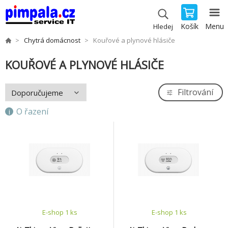
Košík
Menu
Hledej
Chytrá domácnost
Kouřové a plynové hlásiče
KOUŘOVÉ A PLYNOVÉ HLÁSIČE
Filtrování
O řazení
E-shop 1 ks
E-shop 1 ks