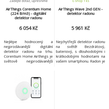
Zadejte dotaz, upřesníme
E-shop 1 ks
AirThings Corentium Home
AirThings Wave 2nd GEN -
(224 B/m3) - digitální
detektor radonu
detektor radonu
6 054 Kč
5 961 Kč
Nejlépe hodnocený a
Nejchytřejší detektor radonu
nejprodávanější digitální
na světě! Bezdrátový,
detektor radonu na trhu.
bateriový, s dlouhodobými i
Corentium Home Airthings je
krátkodobými hodnotami na
světově nejprodávanější
vašem smartphonu. Radon je
digitální detektor radonu. Je
nejčastější příčinou rakoviny
vyvinutý našimi vlastními
plic u nekuřáky a zabíjí 6krát
fyziky částic CERN a je vůbec
více lidí než domácí požáry a
prvním digitálním
kombinovaná otrava oxidem
detektorem radonu
uhelnatým. Radonový plyn se
napájeným z baterií.
nachází v každé budově,
Radonový plyn se nachází v
během dne jeho hodnota
každé budově, během dne
kolísá. Každ
jeho hodnota kolís