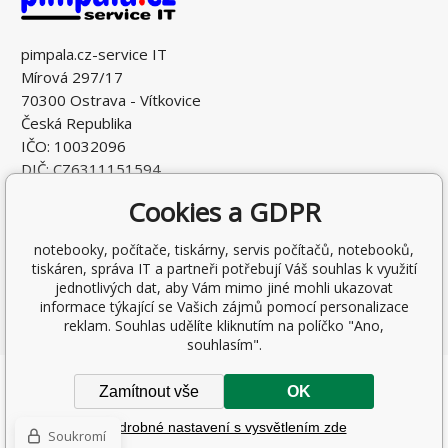
pimpala.cz-service IT
Mírová 297/17
70300 Ostrava - Vítkovice
Česká Republika
IČO: 10032096
DIČ: CZ6311151594
Cookies a GDPR
notebooky, počítače, tiskárny, servis počítačů, notebooků,
tiskáren, správa IT a partneři potřebují Váš souhlas k využití
jednotlivých dat, aby Vám mimo jiné mohli ukazovat
informace týkající se Vašich zájmů pomocí personalizace
reklam. Souhlas udělíte kliknutím na políčko "Ano,
souhlasím".
Copyright © 2026 Ing. Antonín Pohludka
Zamítnout vše
OK
Všechna práva vyhrazena.
Podrobné nastavení s vysvětlením zde
Tvorba a pronájem eshopů
BINARGON.cz
-
Mapa stránek
Soukromí