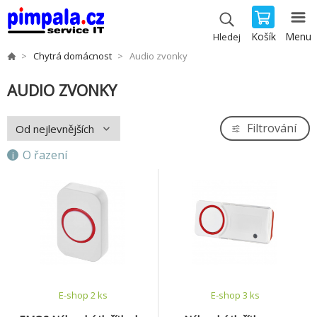
Košík
Menu
Hledej
Chytrá domácnost
Audio zvonky
AUDIO ZVONKY
Filtrování
O řazení
E-shop 2 ks
E-shop 3 ks