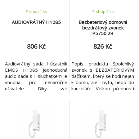
V AC
E-shop 1 ks
E-shop 2 ks
AUDIOVRÁTNÝ H1085
Bezbateriový domovní
bezdrátový zvonek
P5750.2R
806 Kč
826 Kč
Audiovrátný, sada, 1 účastník
Popis produktu Spolehlivý
EMOS H1085 Jednoduchá
zvonek s BEZBATERIOVÝM
audio sada s 1 sluchátkem je
tlačítkem, který se hodí nejen
vhodná pro nenáročné
k domu, ale i bytu, nebo do
uživatele. Díky své
kanceláře. Velkou předností
jednoduchosti ji dokáže
tohoto zvonku je jeho
instalovat takřka každý.
bezdrátové provedení.
Snadná instalace a propojení
Výhody produktu Tlačítko je
pomocí 2 vodičů. Specifikace:
bezbateriové, ušetřené
produkt sada audio vrátného
náklady za baterii.
počet tlačítek 1 ovládání
Nejdůležitější parametry
zámku a pojezdu brány
dosah tlačítka 150 m
pouze dveřní
napájení hlavní jednotky 230