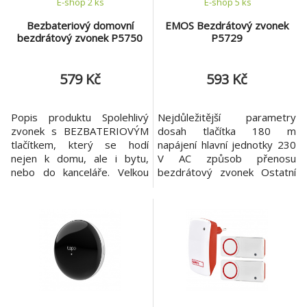
E-shop 2 ks
E-shop 5 ks
Bezbateriový domovní
EMOS Bezdrátový zvonek
bezdrátový zvonek P5750
P5729
579 Kč
593 Kč
Popis produktu Spolehlivý
Nejdůležitější parametry
zvonek s BEZBATERIOVÝM
dosah tlačítka 180 m
tlačítkem, který se hodí
napájení hlavní jednotky 230
nejen k domu, ale i bytu,
V AC způsob přenosu
nebo do kanceláře. Velkou
bezdrátový zvonek Ostatní
předností tohoto zvonku je
parametry počet melodií 36
jeho bezdrátové provedení.
voděodolné tlačítko ano
Výhody produktu Tlačítko je
možnost přidat další tlačítko
bezbateriové, ušetřené
ano, max. 6 optická
náklady za baterii.
signalizace na tlačítku ano
Nejdůležitější parametry
optická signalizace na zvonku
dosah tlačítka 150 m
ano speciální funkce
napájení hlavní jednotky 230
bezbateriové tlačítk
V AC