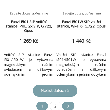
V AC
Zadejte dotaz, upřesníme
Zadejte dotaz, upřesníme
Fanvil i501 SIP vnitřní
Fanvil i501W SIP vnitřní
stanice, PoE, 2x SIP, G.722,
stanice, Wi-Fi 6, G.722, Opus
Opus
1 269 Kč
1 440 Kč
Vnitřní SIP stanice Fanvil
Vnitřní SIP stanice Fanvil
i501/i501W je vybavena
i501/i501W je vybavena
magnetickým ručním
magnetickým ručním
ovladačem a dálkovým
ovladačem a dálkovým
odemykáním jedním
odemykáním jedním dotykem
dotykem pro snadný přístup
pro snadný přístup
návštěvníků. Díky podpoře 2
návštěvníků. Díky podpoře 2
SIP linek a zkratovacímu
SIP linek a zkratovacímu
Načíst dalších
5
vstupu je ideální pro
vstupu je ideální pro
domácnosti, kanceláře a
domácnosti, kanceláře a
hotely a umožňuje čistou
hotely a umožňuje čistou
1
2
zvukovou komunikaci a
zvukovou komunikaci a