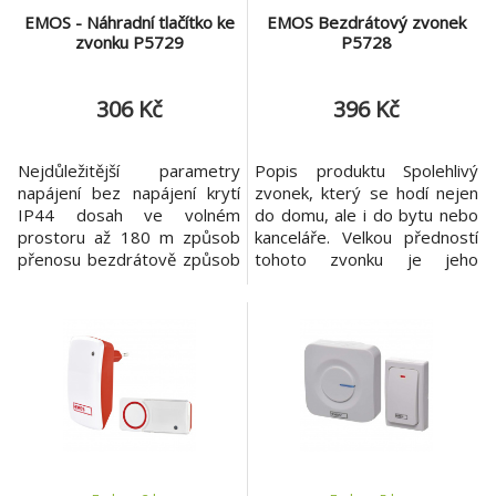
EMOS - Náhradní tlačítko ke
EMOS Bezdrátový zvonek
zvonku P5729
P5728
306 Kč
396 Kč
Nejdůležitější parametry
Popis produktu Spolehlivý
napájení bez napájení krytí
zvonek, který se hodí nejen
IP44 dosah ve volném
do domu, ale i do bytu nebo
prostoru až 180 m způsob
kanceláře. Velkou předností
přenosu bezdrátově způsob
tohoto zvonku je jeho
párování self-learning
bezdrátové provedení.
(automatické napárování)
Nejdůležitější parametry
Ostatní parametry určeno
dosah tlačítka 180 m
pro typ zvonku P5729,
napájení hlavní jednotky 3×
P5731 přenosová frekvence
1,5 V AAA (nejsou součástí
433 MHz prodejní obal 1 ks,
balení) způsob přenosu
blistr
bezdrátový zvonek Ostatní
parametry počet melodií