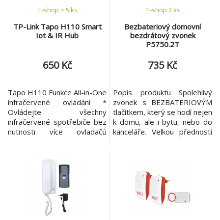
E-shop > 5 ks
E-shop 3 ks
TP-Link Tapo H110 Smart
Bezbateriový domovní
Iot & IR Hub
bezdrátový zvonek
P5750.2T
650 Kč
735 Kč
Tapo H110 Funkce All-in-One
Popis produktu Spolehlivý
infračervené ovládání *
zvonek s BEZBATERIOVÝM
Ovládejte všechny
tlačítkem, který se hodí nejen
infračervené spotřebiče bez
k domu, ale i bytu, nebo do
nutnosti více ovladačů
kanceláře. Velkou předností
Vynikající kompatibilita *
tohoto zvonku je jeho
Podpora 18 typů zařízení a
bezdrátové provedení.
více než 8 000 značek včetně
Výhody produktu Tlačítko je
starších modelů, databáze
bezbateriové, ušetřené
aktualizována každé 3 měsíce
náklady za baterii.
Ovládání hlasem bez použití
Nejdůležitější parametry
rukou * Ovládejte pomocí
dosah tlačítka 150 m
Siri, Alexa nebo Goog
napájení hlavní jednotky 230