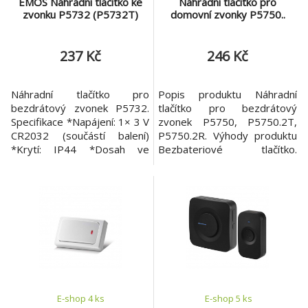
EMOS Náhradní tlačítko ke
Náhradní tlačítko pro
zvonku P5732 (P5732T)
domovní zvonky P5750..
237 Kč
246 Kč
Náhradní tlačítko pro
Popis produktu Náhradní
bezdrátový zvonek P5732.
tlačítko pro bezdrátový
Specifikace *Napájení: 1× 3 V
zvonek P5750, P5750.2T,
CR2032 (součástí balení)
P5750.2R. Výhody produktu
*Krytí: IP44 *Dosah ve
Bezbateriové tlačítko.
volném prostoru: až 100 m
Nejdůležitější parametry
*Způsob přenosu:
napájení bez napájení krytí
bezdrátově *Způsob
IP55 dosah ve volném
párování: self-learning
prostoru až 150 m způsob
(automatické párování)
přenosu bezdrátově způsob
*Určeno pro typ zvonku:
párování self-learning
P5732 *Přenosová
(automatické napárování)
frekvence: 433 MHz
Ostatní parametry určeno
pro
E-shop 4 ks
E-shop 5 ks