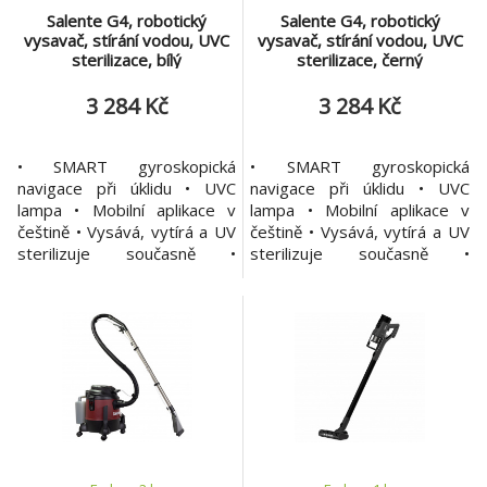
Salente G4, robotický
Salente G4, robotický
vysavač, stírání vodou, UVC
vysavač, stírání vodou, UVC
sterilizace, bílý
sterilizace, černý
3 284 Kč
3 284 Kč
• SMART gyroskopická
• SMART gyroskopická
navigace při úklidu • UVC
navigace při úklidu • UVC
lampa • Mobilní aplikace v
lampa • Mobilní aplikace v
češtině • Vysává, vytírá a UV
češtině • Vysává, vytírá a UV
sterilizuje současně •
sterilizuje současně •
Přizpůsobení povrchu
Přizpůsobení povrchu
podlahy • Kombinovaná
podlahy • Kombinovaná
nádoba na vodu a prach •
nádoba na vodu a prach •
Plánovaný úklid • Centrální
Plánovaný úklid • Centrální
TURBO kartáč a dvojice
TURBO kartáč a dvojice
bočních kartáčů Robotický
bočních kartáčů Robotický
vysavač 3v1 s mobilní aplikací
vysavač 3v1 s mobilní aplikací
Salente G4 je schopen vaš
Salente G4 je schopen vaš