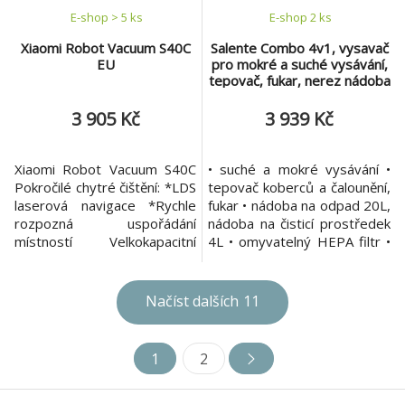
E-shop > 5 ks
E-shop 2 ks
Xiaomi Robot Vacuum S40C
Salente Combo 4v1, vysavač
EU
pro mokré a suché vysávání,
tepovač, fukar, nerez nádoba
3 905 Kč
3 939 Kč
Xiaomi Robot Vacuum S40C
• suché a mokré vysávání •
Pokročilé chytré čištění: *LDS
tepovač koberců a čalounění,
laserová navigace *Rychle
fukar • nádoba na odpad 20L,
rozpozná uspořádání
nádoba na čisticí prostředek
místností Velkokapacitní
4L • omyvatelný HEPA filtr •
zásobník na prach a nádržka
vysávání bez sáčku nebo s
na vodu: *zásobník na prach
textilním / papírovým sáčkem
520 ml a nádržka na vodu
• velký akční rádius • vysoký
Načíst dalších
11
260 ml *3 úrovně dávkování
sací výkon 1400W • bohaté
vody Výkonné čištění:
příslušenství Víceúčelový
*Výkonný ventilátor s 5000
vysavač Salente Combo 4v1
1
2
Pa sací sílou *4 režimy
využijete prakticky všud
výkonu (t