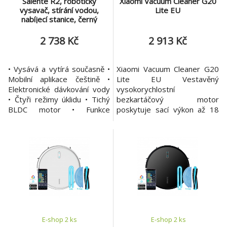
Salente R2, robotický
Xiaomi Vacuum Cleaner G20
vysavač, stírání vodou,
Lite EU
nabíjecí stanice, černý
2 738 Kč
2 913 Kč
• Vysává a vytírá současně •
Xiaomi Vacuum Cleaner G20
Mobilní aplikace češtině •
Lite EU Vestavěný
Elektronické dávkování vody
vysokorychlostní
• Čtyři režimy úklidu • Tichý
bezkartáčový motor
BLDC motor • Funkce
poskytuje sací výkon až 18
plánovaného úklidu • HEPA
000 Pa, který umožňuje
filtr • Provoz až 110 minut •
snadné odstranění částic i v
Hlučnost méně než 65 dB •
těžko přístupných místech.
Dálkové ovládání • Baterie 2
Technologie detekce prachu
500 mAh Robotický vysavač
pomocí bílého světla
2v1 s mobilní aplikací
umožňuje odhalit i skryté
Vysavač Salente R2 s
nečistoty a skvrny. *
elektronic
pětistupňová filtrace * sada
funkčních kartáčový
E-shop 2 ks
E-shop 2 ks