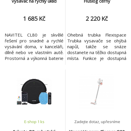
vysavač na rychlý úklid
Huslog černý
1 685 Kč
2 220 Kč
NAVITEL CL80 je skvělé
Ohebná trubka Flexispace
řešení pro snadné a rychlé
Trubka vysavače se ohýbá
vysávání doma, v kanceláři,
napůl, takže se snáze
dílně nebo ve vlastním autě.
dostanete na těžko dostupná
Prostorná a výkonná baterie
místa. Funkce je dostupná
v kombinaci s pohodlně
stisknutím tlačítka na potrubí.
tvarovaným tělem a nízkou
Výkon 160 W – 3 úrovně
hmotností pouhých 345 g z
výkonu Vysoký výkon
něj činí přenosné zařízení,
vysavače zajišťuje jeho
které lze snadno vyčistit a
optimální provoz, který
uložit do kufru, stolu nebo na
zaručuje čistotu domácích
polici nad pracovním stolem.
povrchů. Možnost nastavení
Vysoký sa
ve 3 úrovních. Indikátor stavu
E-shop 1 ks
Zadejte dotaz, upřesníme