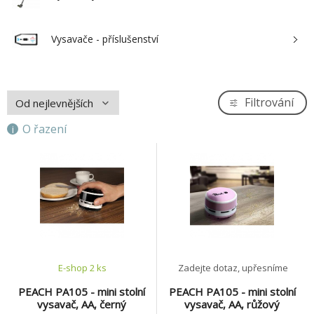
Vysavače - příslušenství
Filtrování
O řazení
E-shop 2 ks
Zadejte dotaz, upřesníme
PEACH PA105 - mini stolní
PEACH PA105 - mini stolní
vysavač, AA, černý
vysavač, AA, růžový