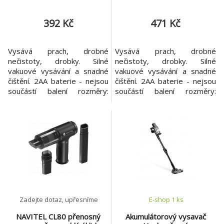
392 Kč
471 Kč
Vysává prach, drobné
Vysává prach, drobné
nečistoty, drobky. Silné
nečistoty, drobky. Silné
vakuové vysávání a snadné
vakuové vysávání a snadné
čištění. 2AA baterie - nejsou
čištění. 2AA baterie - nejsou
součástí balení rozměry:
součástí balení rozměry:
průměr 8 cm, výška 6,5 cm
průměr 8 cm, výška 6,5 cm
Růžový
Zadejte dotaz, upřesníme
E-shop 1 ks
NAVITEL CL80 přenosný
Akumulátorový vysavač