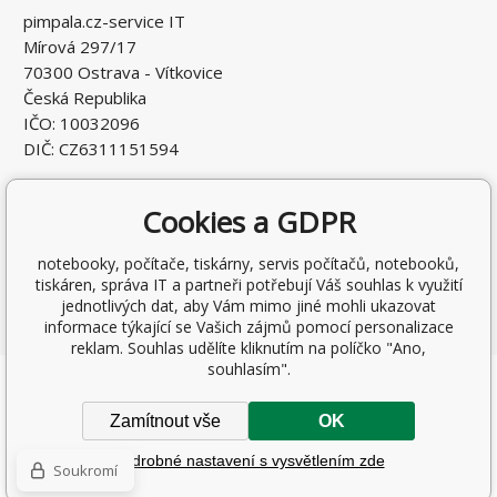
pimpala.cz-service IT
Mírová 297/17
70300 Ostrava - Vítkovice
Česká Republika
IČO: 10032096
DIČ: CZ6311151594
Cookies a GDPR
notebooky, počítače, tiskárny, servis počítačů, notebooků,
tiskáren, správa IT a partneři potřebují Váš souhlas k využití
jednotlivých dat, aby Vám mimo jiné mohli ukazovat
informace týkající se Vašich zájmů pomocí personalizace
reklam. Souhlas udělíte kliknutím na políčko "Ano,
souhlasím".
Copyright © 2026 Ing. Antonín Pohludka
Všechna práva vyhrazena.
Zamítnout vše
OK
Internetové obchody
a
www stránky
:
BINARGON.cz
-
Mapa
Podrobné nastavení s vysvětlením zde
stránek
Soukromí