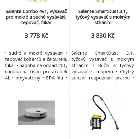
E-shop 2 ks
E-shop 1 ks
Salente Combo 4v1, vysavač
Salente SmartDust 3.1,
pro mokré a suché vysávání,
tyčový vysavač s mokrým
tepovač, fukar
stíráním
3 778 Kč
3 830 Kč
• suché a mokré vysávání •
Salente SmartDust 3.1,
tepovač koberců a čalounění,
tyčový vysavač s mokrým
fukar • nádoba na odpad 20L,
stíráním • Ruční a tyčový
nádoba na čisticí prostředek
vysavač s mopem • Chytrý
4L • omyvatelný HEPA filtr •
senzor rozpoznání prachu •
vysávání bez sáčku nebo s
Tři režimy vysávání ECO,
textilním / papírovým
AUTO a MAX, výdrž až 90
sáčkem • velký akční rádius •
minut • Barevný LCD displej •
vysoký sací výkon 1400W •
Motorizovaná hubice s LED
bohaté příslušenství
světlem • Kartáče na koberce
Víceúčelový vysavač Salente
a tvrdé podlahy • Výkonný
Combo 4v1 využijete
400W BLDC motor • Vysoký
prakticky všud
sací výkon až 28 kPa