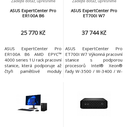
Zadejte dotaz, upřesníme
Zadejte dotaz, upřesníme
ASUS ExpertCenter Pro
ASUS ExpertCenter Pro
ER100A B6
ET700I W7
25 770 Kč
37 744 Kč
ASUS ExpertCenter Pro
ASUS ExpertCenter Pro
ER100A B6 AMD EPYC™
ET700I W7 Výkonná pracovní
4000 series 1U rack pracovní
stanice s podporou
stanice, která podporuje až
procesorů Intel® Xeon®
čtyři paměťové moduly
řady W-3500 / W-3400 / W-
DIMM, jeden slot PCIe® 5.0
2500 / W-2400, pamětí ECC,
x16, jeden M.2 slot, dva hot-
dvěma 2,5Gb LAN porty,
swap 2,5" SATA pozice pro
dvěma M.2 sloty, podporou
disky, dva interní 2,5" SATA /
až dvou dvouslotových
NVMe U.2 šuplíky, dva 2.5Gb
grafických karet, USB 3.2 20
LAN porty, integrovaný BMC
Gb/s Type-C a softwarem
a podporu ASUS Control
ASUS Control Center
Center Express. Operační
Express. Operační systém:
Windows 11 Pro - ASUS d