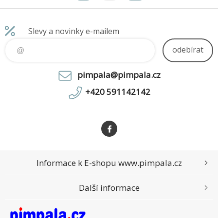
Ready * Grafická karta: Intel
cac
In
Slevy a novinky e-mailem
odebírat
pimpala@pimpala.cz
+420 591142142
Informace k E-shopu www.pimpala.cz
Další informace