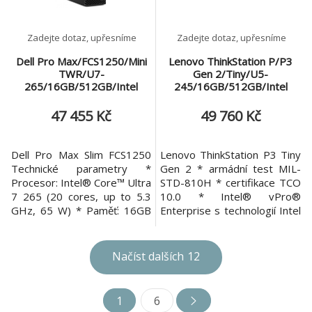
A400 4 GB GD
Zadejte dotaz, upřesníme
Zadejte dotaz, upřesníme
Dell Pro Max/FCS1250/Mini
Lenovo ThinkStation P/P3
TWR/U7-
Gen 2/Tiny/U5-
265/16GB/512GB/Intel
245/16GB/512GB/Intel
UHD/W11P/3RNBD
int/W11P/3ROn-Site
47 455 Kč
49 760 Kč
Dell Pro Max Slim FCS1250
Lenovo ThinkStation P3 Tiny
Technické parametry *
Gen 2 * armádní test MIL-
Procesor: Intel® Core™ Ultra
STD-810H * certifikace TCO
7 265 (20 cores, up to 5.3
10.0 * Intel® vPro®
GHz, 65 W) * Paměť: 16GB
Enterprise s technologií Intel
(1x 16GB) [DDR5, 5600
AMT 16 * vertikální stojánek
MHz, 4 sloty UDIMM,
Provedení: Tiny (1l) Operační
maximální konfigurace 128
systém: Windows® 11 Pro
Načíst dalších
12
GB] * Operační systém: Win
Procesor: Intel Core Ultra 5
11 Pro MUI * Kapacita disku:
245 (14 jader - 6P + 8E , 14
512GB SSD TLC with DRAM
vláken, P-core 3,5/5,1 GHz,
1
6
M.2 2280 PCIe Gen4 SED
E-core 3,0/4,5 GHz, 24 MB