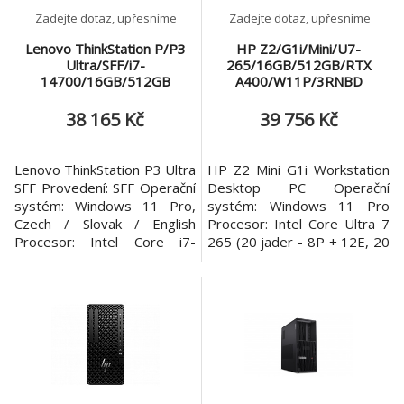
Zadejte dotaz, upřesníme
Zadejte dotaz, upřesníme
Lenovo ThinkStation P/P3
HP Z2/G1i/Mini/U7-
Ultra/SFF/i7-
265/16GB/512GB/RTX
14700/16GB/512GB
A400/W11P/3RNBD
SSD/UHD 770/W11P/3R
38 165 Kč
39 756 Kč
Lenovo ThinkStation P3 Ultra
HP Z2 Mini G1i Workstation
SFF Provedení: SFF Operační
Desktop PC Operační
systém: Windows 11 Pro,
systém: Windows 11 Pro
Czech / Slovak / English
Procesor: Intel Core Ultra 7
Procesor: Intel Core i7-
265 (20 jader - 8P + 12E, 20
14700, 20C (8P + 12E) /
vláken, P-core 2,4/5,3 GHz,
28T, Max Turbo up to
E-core 1,8/4,6 GHz, 30 MB
5.4GHz, P-core 2.1 /
cache) Paměť: 1x 16 GB
5.3GHz, E-core 1.5 / 4.2GHz,
DDR5-6400 MT/s bez ECC
33MB Čipová sada: Intel®
Počet slotů (celkem/volných):
W680 Chipset Paměť: 1x
SODIMM (2/1) Pevný disk:
16GB SO-DIMM DDR5-4800
512 GB HP Z Turbo Drive
Non-ECC Počet slotů: Čtyři
PCIe® Gen4 TLC M.2 SSD