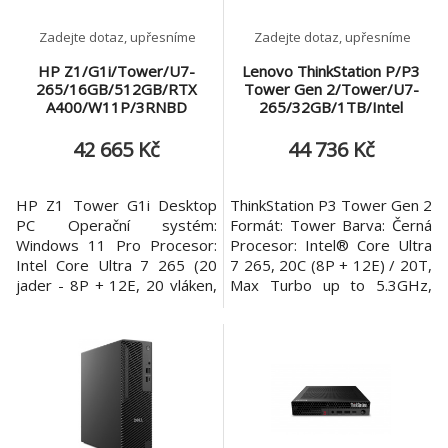
sloty D
Zadejte dotaz, upřesníme
Zadejte dotaz, upřesníme
HP Z1/G1i/Tower/U7-
Lenovo ThinkStation P/P3
265/16GB/512GB/RTX
Tower Gen 2/Tower/U7-
A400/W11P/3RNBD
265/32GB/1TB/Intel
int/W11P/3ROn-Site
42 665 Kč
44 736 Kč
HP Z1 Tower G1i Desktop
ThinkStation P3 Tower Gen 2
PC Operační systém:
Formát: Tower Barva: Černá
Windows 11 Pro Procesor:
Procesor: Intel® Core Ultra
Intel Core Ultra 7 265 (20
7 265, 20C (8P + 12E) / 20T,
jader - 8P + 12E, 20 vláken,
Max Turbo up to 5.3GHz,
P-core 2,4/5,3 GHz, E-core
30MB Intel Smart Cache
1,8/4,6 GHz, 30 MB cache)
Počet jader / vláken: 20
Paměť: 1x 16 GB DDR5-
jader / 20 vláken Základní /
5600 MT/s Počet slotů
Turbo frekvence: 2,4 GHz /
(celkem/volných): DIMM
5,3 GHz Operační systém:
sloty (4/3) Pevný disk: 512
Windows 11 Pro, Czech /
GB PCIe® NVMe™ M.2
Slovak / English Grafická
Grafická karta: NVIDIA RTX
karta: