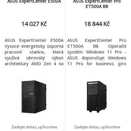
ASUS ExpertCenter E500A
ASUS ExpertCenter Pro
ET500A B8
14 027 Kč
18 844 Kč
ASUS ExpertCenter E500A
ASUS ExpertCenter Pro
Vysoce energeticky úsporná
ET500A B8 Operační
pracovní stanice, která
systém: Windows 11 Pro -
využívá obrovský výkon
ASUS doporučuje Windows
architektury AMD Zen 4 na
11 Pro for business. (pro
5nm čipu, v kombinaci s
Ryzen Series CPU) Windows
extrémně rychlou pamětí
11 Home - ASUS doporučuje
DDR5-5600. Operační
Windows 11 Pro for
systém: Windows 11 Pro -
business. (proRyzen Series
ASUS recommends Windows
CPU) Windows Server 2025
11 Pro for business.
(non-Preinstall) (pro EPYC
Windows 11 Home - ASUS
4005 series CPU) Procesor /
recommends Windows 11
systémová sběrnice: 1 x
Pro for business. Proces
Socket AM5
Zadejte dotaz, upřesníme
Zadejte dotaz, upřesníme