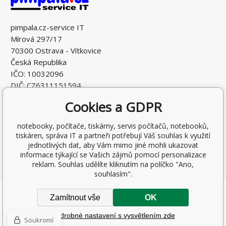
pimpala.cz-service IT
Mírová 297/17
70300 Ostrava - Vítkovice
Česká Republika
IČO: 10032096
DIČ: CZ6311151594
Cookies a GDPR
notebooky, počítače, tiskárny, servis počítačů, notebooků,
tiskáren, správa IT a partneři potřebují Váš souhlas k využití
jednotlivých dat, aby Vám mimo jiné mohli ukazovat
informace týkající se Vašich zájmů pomocí personalizace
reklam. Souhlas udělíte kliknutím na políčko "Ano,
souhlasím".
Copyright © 2026 Ing. Antonín Pohludka
Zamítnout vše
OK
Všechna práva vyhrazena.
Podrobné nastavení s vysvětlením zde
Tvorbu webové stránky
zajistil
BINARGON.cz
-
Mapa stránek
Soukromí