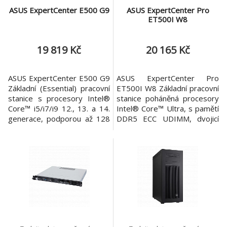
ASUS ExpertCenter E500 G9
ASUS ExpertCenter Pro
ET500I W8
19 819 Kč
20 165 Kč
ASUS ExpertCenter E500 G9
ASUS ExpertCenter Pro
Základní (Essential) pracovní
ET500I W8 Základní pracovní
stanice s procesory Intel®
stanice poháněná procesory
Core™ i5/i7/i9 12., 13. a 14.
Intel® Core™ Ultra, s pamětí
generace, podporou až 128
DDR5 ECC UDIMM, dvojicí
GB ECC paměti, dvojicí
2.5GbE LAN portů, třemi M.2
2.5GbE LAN portů, třemi M.2
sloty a podporou až jedné
sloty a podporou až tří
dvouslotové grafické karty
displejů. Podporuje jednu
NVIDIA RTX™. Podporuje až
dvouslotovou grafickou
tři M.2 sloty, dva SlimSAS
kartu, rozhraní USB 3.2
porty, čtyři SATA 5 Gb/s
Gen2x2 a software pro
porty, rozhraní Thunderbolt™
správu ASUS Control Center
4, USB Type-C s rychl
Exp