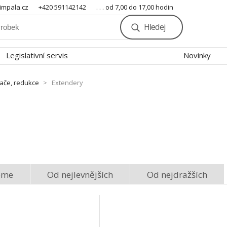
mpala.cz
+420 591142142
. . . od 7,00 do 17,00 hodin
Hledej
Legislativní servis
Novinky
nače, redukce
Extendery
eme
Od nejlevnějších
Od nejdražších