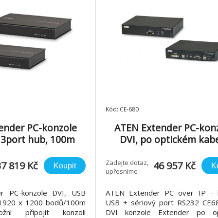
Kód: CE-680
ender PC-konzole
ATEN Extender PC-kon
 3port hub, 100m
DVI, po optickém kab
Zadejte dotaz,
37 819 Kč
46 957 Kč
Koupit
K
upřesníme
r PC-konzole DVI, USB
ATEN Extender PC over IP - 
 1920 x 1200 bodů/100m
USB + sériový port RS232 CE6
žní připojit konzoli
DVI konzole Extender po op