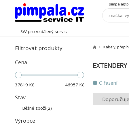
pimpala@pi
SW pro vzdálený servis
Filtrovat produkty
Kabely, přepí
Cena
EXTENDERY
O řazení
37819
Kč
46957
Kč
Stav
Doporučuj
Běžné zboží
(2)
Výrobce