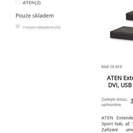
ATEN
(2)
Pouze skladem
Pouze skladem
(0)
Kód: CE-610
ATEN Ext
DVI, USB
Zadejte dotaz,
upřesníme
ATEN Extende
3port hub, až
Zařízení umo