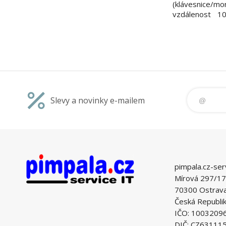
(klávesnice
vzdálenost 1
disponuje na
rozbočovačem 
umožní připoj
zařízení. Podpo
až 1920 x 120
Slevy a novinky e-mailem
pimpala.cz-ser
Mírová 297/17
70300 Ostrava 
Česká Republi
IČO: 1003209
DIČ: CZ63111