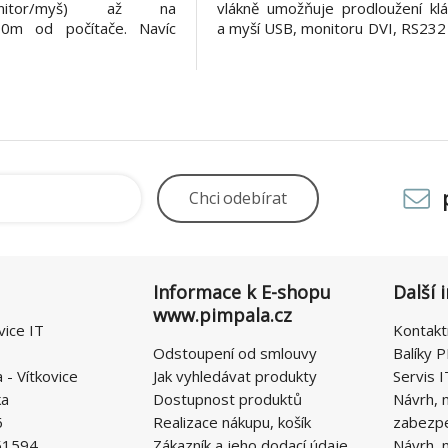
/monitor/myš) až na
vlákně umožňuje prodloužení klá
00m od počítače. Navíc
a myší USB, monitoru DVI, RS232
 vzdálené jednotce USB
portu USB pro ovládání touchpad
se 3 porty USB2.0, které
na vzdálenost až 600m. Vlastn
it jakákoliv další USB
umožňuje ovládat počítač ze vzd
ra rozlišení DVI monitoru
lokální konzole - podpora obrazu
0 @
Chci
odebírat
Informace k E-shopu
Další 
www.pimpala.cz
vice IT
Kontakt
Odstoupení od smlouvy
Balíky P
- Vítkovice
Jak vyhledávat produkty
Servis I
ka
Dostupnost produktů
Návrh, 
6
Realizace nákupu, košík
zabezp
51594
Zákazník a jeho dodací údaje
Návrh, 