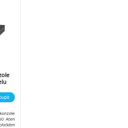
zole
elu
oupit
konzole
80 Aten
tickém