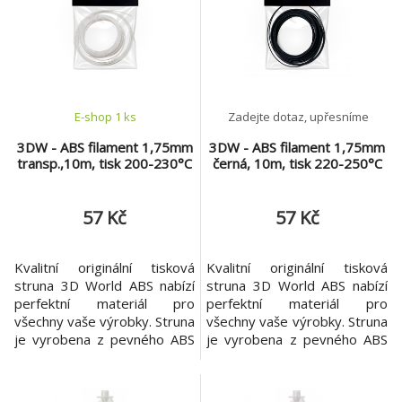
okolností. ABS je amorfní
termoplastický průmyslový
kopolymer, který je velmi
odolný proti mechanickému
poš
E-shop 1 ks
Zadejte dotaz, upřesníme
3DW - ABS filament 1,75mm
3DW - ABS filament 1,75mm
transp.,10m, tisk 200-230°C
černá, 10m, tisk 220-250°C
57 Kč
57 Kč
Kvalitní originální tisková
Kvalitní originální tisková
struna 3D World ABS nabízí
struna 3D World ABS nabízí
perfektní materiál pro
perfektní materiál pro
všechny vaše výrobky. Struna
všechny vaše výrobky. Struna
je vyrobena z pevného ABS
je vyrobena z pevného ABS
plastu. Garantovaná
plastu. Garantovaná
konzistence materiálu v celé
konzistence materiálu v celé
cívce zaručuje velmi přesné
cívce zaručuje velmi přesné