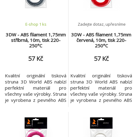
kopolymer, který je velmi
kopolymer, který je velmi
odolný proti mechanickému
odolný proti mechanickému
poš
poš
E-shop 1 ks
Zadejte dotaz, upřesníme
3DW - ABS filament 1,75mm
3DW - ABS filament 1,75mm
stříbrná, 10m, tisk 220-
červená, 10m, tisk 220-
250°C
250°C
57 Kč
57 Kč
Kvalitní originální tisková
Kvalitní originální tisková
struna 3D World ABS nabízí
struna 3D World ABS nabízí
perfektní materiál pro
perfektní materiál pro
všechny vaše výrobky. Struna
všechny vaše výrobky. Struna
je vyrobena z pevného ABS
je vyrobena z pevného ABS
plastu. Garantovaná
plastu. Garantovaná
konzistence materiálu v celé
konzistence materiálu v celé
cívce zaručuje velmi přesné
cívce zaručuje velmi přesné
výsledky za každých
výsledky za každých
okolností. ABS je amorfní
okolností. ABS je amorfní
termoplastický průmyslový
termoplastický průmyslový