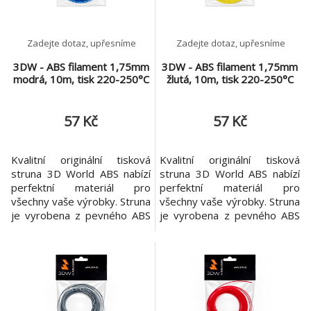
Zadejte dotaz, upřesníme
Zadejte dotaz, upřesníme
3DW - ABS filament 1,75mm
3DW - ABS filament 1,75mm
modrá, 10m, tisk 220-250°C
žlutá, 10m, tisk 220-250°C
57 Kč
57 Kč
Kvalitní originální tisková
Kvalitní originální tisková
struna 3D World ABS nabízí
struna 3D World ABS nabízí
perfektní materiál pro
perfektní materiál pro
všechny vaše výrobky. Struna
všechny vaše výrobky. Struna
je vyrobena z pevného ABS
je vyrobena z pevného ABS
plastu. Garantovaná
plastu. Garantovaná
konzistence materiálu v celé
konzistence materiálu v celé
cívce zaručuje velmi přesné
cívce zaručuje velmi přesné
výsledky za každých
výsledky za každých
okolností. ABS je amorfní
okolností. ABS je amorfní
termoplastický průmyslový
termoplastický průmyslový