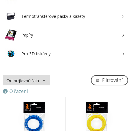
Termotransferové pásky a kazety
Papíry
Pro 3D tiskárny
Filtrování
O řazení