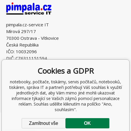
pimpala.cz-service IT
Mírová 297/17
70300 Ostrava - Vítkovice
Česká Republika
IČO: 10032096
DIČ: CZ6311151594
Cookies a GDPR
notebooky, počítače, tiskárny, servis počítačů, notebooků,
tiskáren, správa IT a partneři potřebují Váš souhlas k využití
jednotlivých dat, aby Vám mimo jiné mohli ukazovat
informace týkající se Vašich zájmů pomocí personalizace
reklam. Souhlas udělíte kliknutím na políčko "Ano,
souhlasím".
Copyright © 2026 Ing. Antonín Pohludka
Zamítnout vše
OK
Všechna práva vyhrazena.