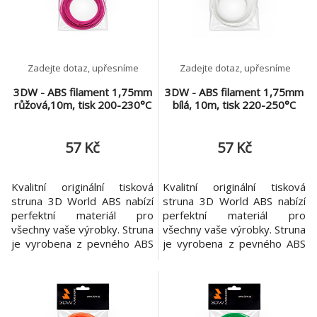
kopolymer, který je velmi
kopolymer, který je velmi
odolný proti mechanickému
odolný proti mechanickému
poš
poš
Zadejte dotaz, upřesníme
Zadejte dotaz, upřesníme
3DW - ABS filament 1,75mm
3DW - ABS filament 1,75mm
růžová,10m, tisk 200-230°C
bílá, 10m, tisk 220-250°C
57 Kč
57 Kč
Kvalitní originální tisková
Kvalitní originální tisková
struna 3D World ABS nabízí
struna 3D World ABS nabízí
perfektní materiál pro
perfektní materiál pro
všechny vaše výrobky. Struna
všechny vaše výrobky. Struna
je vyrobena z pevného ABS
je vyrobena z pevného ABS
plastu. Garantovaná
plastu. Garantovaná
konzistence materiálu v celé
konzistence materiálu v celé
cívce zaručuje velmi přesné
cívce zaručuje velmi přesné
výsledky za každých
výsledky za každých
okolností. ABS je amorfní
okolností. ABS je amorfní