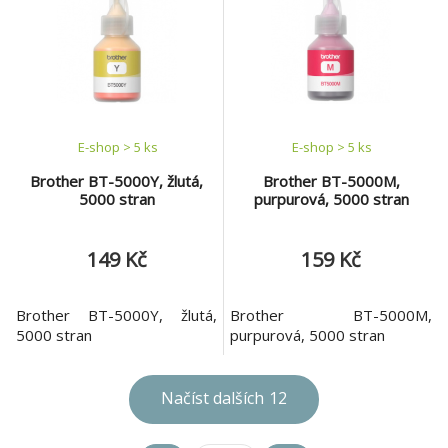
výsledky za každých
výsledky za každých
okolností. ABS je amorfní
okolností. ABS je amorfní
termoplastický průmyslový
termoplastický průmyslový
kopolymer, který je velmi
kopolymer, který je velmi
odolný proti mechanickému
odolný proti mechanickému
poš
poš
E-shop > 5 ks
E-shop > 5 ks
Brother BT-5000Y, žlutá,
Brother BT-5000M,
5000 stran
purpurová, 5000 stran
149 Kč
159 Kč
Brother BT-5000Y, žlutá,
Brother BT-5000M,
5000 stran
purpurová, 5000 stran
Načíst dalších
12