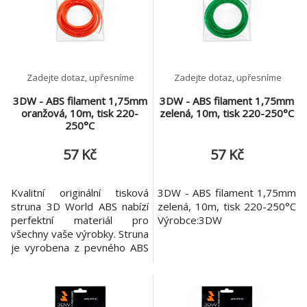
termoplastický průmyslový
termoplastický průmyslový
kopolymer, který je velmi
kopolymer, který je velmi
odolný proti mechanickému
odolný proti mechanickému
poš
poš
Zadejte dotaz, upřesníme
Zadejte dotaz, upřesníme
3DW - ABS filament 1,75mm
3DW - ABS filament 1,75mm
oranžová, 10m, tisk 220-
zelená, 10m, tisk 220-250°C
250°C
57 Kč
57 Kč
Kvalitní originální tisková
3DW - ABS filament 1,75mm
struna 3D World ABS nabízí
zelená, 10m, tisk 220-250°C
perfektní materiál pro
Výrobce:3DW
všechny vaše výrobky. Struna
je vyrobena z pevného ABS
plastu. Garantovaná
konzistence materiálu v celé
cívce zaručuje velmi přesné
výsledky za každých