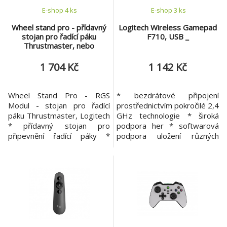
velikosti hráč
E-shop 4 ks
E-shop 3 ks
Wheel stand pro - přídavný
Logitech Wireless Gamepad
stojan pro řadící páku
F710, USB _
Thrustmaster, nebo
Logitech
1 704 Kč
1 142 Kč
Wheel Stand Pro - RGS
* bezdrátové připojení
Modul - stojan pro řadící
prostřednictvím pokročilé 2,4
páku Thrustmaster, Logitech
GHz technologie * široká
* přídavný stojan pro
podpora her * softwarová
připevnění řadící páky *
podpora uložení různých
vhodné pro značky
profilů * duální vibrační
Thrustmaster a Logitech,
motory * klasické uspořádání
připojuje se k již
ovládacích prvků Systémové
vlastněnému Wheel Standu *
požadavky: * Windows® XP,
pro všechny samostatné
Windows Vista® nebo
řadící páky, které nemají
Windows® 7 * USB port *
možnost připevnit řadící páku
CD-ROM mechanika Obsah
přímo k základně volantu/na
balení: * Gamepa