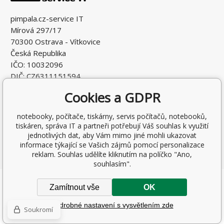
pimpala.cz-service IT
Mírová 297/17
70300 Ostrava - Vítkovice
Česká Republika
IČO: 10032096
DIČ: CZ6311151594
Cookies a GDPR
notebooky, počítače, tiskárny, servis počítačů, notebooků,
tiskáren, správa IT a partneři potřebují Váš souhlas k využití
jednotlivých dat, aby Vám mimo jiné mohli ukazovat
informace týkající se Vašich zájmů pomocí personalizace
reklam. Souhlas udělíte kliknutím na políčko "Ano,
souhlasím".
Copyright © 2026 Ing. Antonín Pohludka
Zamítnout vše
OK
Všechna práva vyhrazena.
Podrobné nastavení s vysvětlením zde
Tento eshop dodala firma
BINARGON.cz
-
Mapa stránek
Soukromí