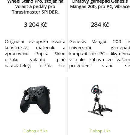
Wheel Stand Pro, stojan na
Drátový gamepad Genesis
volant a pedály pro
Mangan 200, pro PC, vibrace
Thrustmaster SPIDER,
T80/T100,T150,F458/F430,
červený
3 204 Kč
284 Kč
Originální evropská kvalita
Genesis Mangan 200 je
konstrukce, materiálu a
universální gamepad
zpracování. Popis: Sklon
kompatibilní s PC - díky němu
držáku volantu plně
virtuální zábava ve vašem
nastavitelný, držák lze
provedení stane se
plynule otočit o celých 360°.
nesrovnatelně zábavnější než
Rychle uvolňovací
kdy předtím. Herní design a
mechanismus pro rychlou
moderní konstrukce dělají
úpravu. Nový V2 design
gamepad Genesis Mangan
založen na bázi DELUXE činí
200 nesmírně originálním.
stojan více stabilním,
Analogové joysticky
silnějším a pevnějším.
Gamepad Genesis Mangan
Přizpůsobitelný pro
200 je vybaven 15 tlačítky a
nejrůznější hráče a v
2 analogový
E-shop > 5 ks
E-shop 1 ks