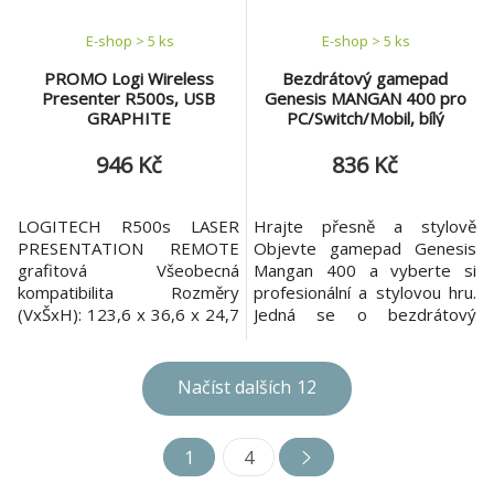
vršek klasického
E-shop > 5 ks
E-shop > 5 ks
PROMO Logi Wireless
Bezdrátový gamepad
Presenter R500s, USB
Genesis MANGAN 400 pro
GRAPHITE
PC/Switch/Mobil, bílý
946 Kč
836 Kč
LOGITECH R500s LASER
Hrajte přesně a stylově
PRESENTATION REMOTE
Objevte gamepad Genesis
grafitová Všeobecná
Mangan 400 a vyberte si
kompatibilita Rozměry
profesionální a stylovou hru.
(VxŠxH): 123,6 x 36,6 x 24,7
Jedná se o bezdrátový
mm (prezentační ovladač) +
ovladač, který byl navržen s
6,6 x 17,5 x 25,0 mm
důrazem na provozní
(přijímač) Hmotnost: 48,4 g
přesnost a přizpůsobení
Načíst dalších
12
(prezentační ovladač) + 2 g
vzhledu ovladače
(přijímač) Laser: laser 1. třídy
individuálnímu vkusu. Díky
Max. výkon: 0,039 mW
těmto řešením bude
1
4
Vlnová délka: 640-660 nm
mnohem snazší dosáhnout
(červené světlo) Typ
následných vítězství a