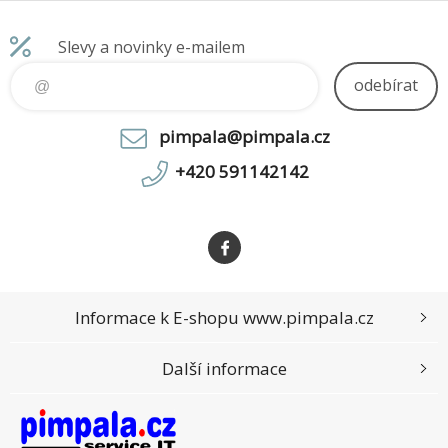
připojení:
vyniknout mezi ostatními
hráči
Slevy a novinky e-mailem
odebírat
pimpala@pimpala.cz
+420 591142142
Informace k E-shopu www.pimpala.cz
Další informace