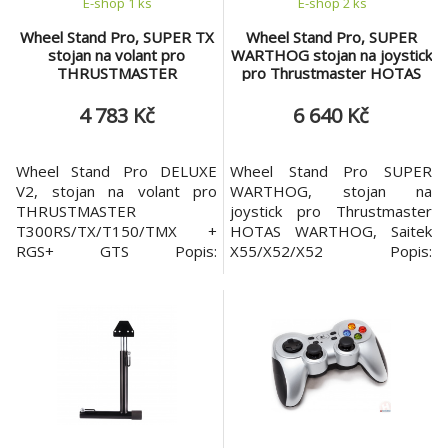
E-shop 1 ks
E-shop 2 ks
Wheel Stand Pro, SUPER TX
Wheel Stand Pro, SUPER
stojan na volant pro
WARTHOG stojan na joystick
THRUSTMASTER
pro Thrustmaster HOTAS
T300RS/TX/T150/TMX +
WARTHOG, Saitek
RGS+ GTS(DELUXE V2)
X55/X52/X52
4 783 Kč
6 640 Kč
Wheel Stand Pro DELUXE
Wheel Stand Pro SUPER
V2, stojan na volant pro
WARTHOG, stojan na
THRUSTMASTER
joystick pro Thrustmaster
T300RS/TX/T150/TMX +
HOTAS WARTHOG, Saitek
RGS+ GTS Popis:
X55/X52/X52 Popis:
Nastavitelný sklon sloupku
Nastavitelný sklon sloupku
volantu 360° STEPLESS
volantu 360° STEPLESS
Rychloupínací mechanismus
Rychloupínací mechanismus
pro rychlé nastavení Nový
pro rychlé nastavení
design V2 založený na řadě
Speciálně navrženo pro
DELUXE jej činí robustnějším,
podporu Thrustmaster
pevnějším a tužším Speciálně
HOTAS WARTHOG™, Saitek
navrženo pro podporu kol
X-55, X52/Pro a X65
Thrustmaster a Logit
Nastavitelný pro všechny