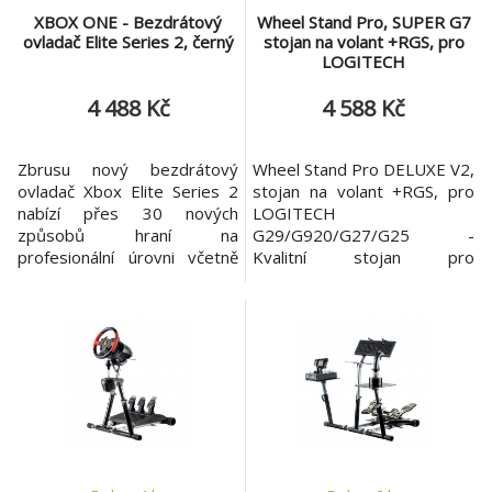
XBOX ONE - Bezdrátový
Wheel Stand Pro, SUPER G7
ovladač Elite Series 2, černý
stojan na volant +RGS, pro
LOGITECH
G29/G920/G27/G25
(DELUXE V2)
4 488 Kč
4 588 Kč
Zbrusu nový bezdrátový
Wheel Stand Pro DELUXE V2,
ovladač Xbox Elite Series 2
stojan na volant +RGS, pro
nabízí přes 30 nových
LOGITECH
způsobů hraní na
G29/G920/G27/G25 -
profesionální úrovni včetně
Kvalitní stojan pro
páček s nastavitelnou
namontování závodního
tuhostí, nových
volantu. Popis: Nastavitelný
vyměnitelných součástí,
sklon sloupku volantu 360°
dobíjecí baterie s až
STEPLESS Rychloupínací
40hodinovou výdrží a
mechanismus pro rychlé
neomezených možností
nastavení Speciálně navrženo
přizpůsobení v aplikaci
pro podporu závodních
Příslušenství pro Xbox na
volantů Logitech G923, G29,
konzoli Xbox One a ve
G920, G27 a G25 Přídavná
Windows 10. Úplně nov