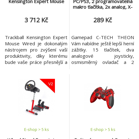
Kensington Expert Mouse
PC/PS3, 2 programovatelná
makro tlačítka, 2x analog, X-
input, vibrační, 1,8
3 712 Kč
289 Kč
Trackball Kensington Expert
Gamepad C-TECH THEON
Mouse Wired je dokonalým
Vám nabídne ještě lepší herní
nástrojem pro zvýšení vaší
zážitky. 15 tlačítek, dva
produktivity, díky kterému
analogové joysticky,
bude vaše práce přesnější a
osmisměrný ovladač a 2
rychlejší. Mimořádné pohodlí
vibrační motorky. Zní to jako
vám zajistí odnímatelná
standard? Budete velmi mile
ergonomická opěrka pro
překvapeni. THEON má
zápěstí. Trackball je vybaven
unikátní design, díky kterému
technologií DiamondEye –
nabídne něco, co u
optickým senzorem, který
konkurence nenajdete:
přesně sleduje i ty
vespod gamepadu další 2
nejdrobnější pohyby.
programovatelná makro
Usazená
tlačítka. Přímo z gamep
E-shop > 5 ks
E-shop > 5 ks