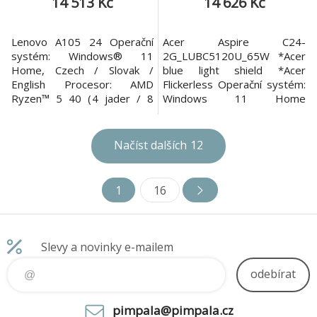
14 513 Kč
14 626 Kč
Lenovo A105 24 Operační
Acer Aspire C24-
systém: Windows® 11
2G_LUBC5120U_65W *Acer
Home, Czech / Slovak /
blue light shield *Acer
English Procesor: AMD
Flickerless Operační systém:
Ryzen™ 5 40 (4 jader / 8
Windows 11 Home
vláken, 2.8 / 4.3GHz, 2MB L2
Procesor: Intel Core 5 120U
/ 4MB L3) Paměť: 1x 8GB
(10 jader - 2P + 8E, 12
integrovaná LPDDR5-5500
vláken, P-core 1,4/5,0 GHz,
Načíst dalších
12
Počet slotů: bez přístupných
E-core 0,9/3,8 GHz, 12 MB
slotů (0/0) Maximální velikost
cache) Paměť: 8GB DDR5
paměti: nelze rozšířit Pevný
Počet slotů (celkem/volných):
1
16
disk: 512GB SSD M.2 2280
2 sloty DDR5 (2/1) Pevný
PCIe® 4.0x4 NVMe® Opti
disk: 512 GB M.2 SSD Optická
mecha
Slevy a novinky e-mailem
odebírat
pimpala@pimpala.cz