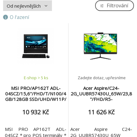
Filtrování
O řazení
E-shop > 5 ks
Zadejte dotaz, upřesníme
MSI PRO/AP162T ADL-
Acer Aspire/C24-
04SCZ/15,6"/FHD/T/N100/4
2G_UUBR57430U_65W/23,8
GB/128GB SSD/UHD/W11P/
"/FHD/R5-
Černá/3R
7430U/8GB/512GB/AMD
int/bez OS/Černá/2R
10 932 Kč
11 626 Kč
MSI PRO AP162T ADL-
Acer Aspire C24-
04SCZ * pro POS terminály *
2G_UUBR57430U_65W