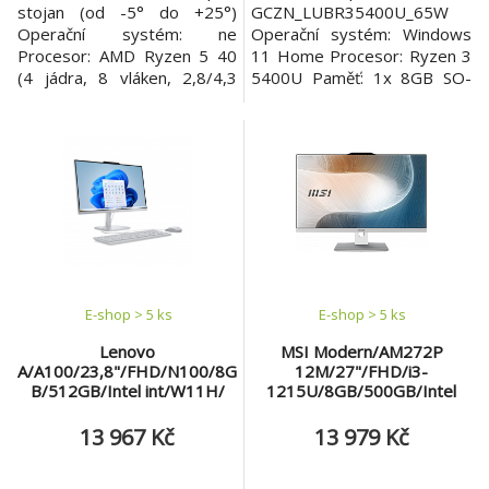
stojan (od -5° do +25°)
GCZN_LUBR35400U_65W
Operační systém: ne
Operační systém: Windows
Procesor: AMD Ryzen 5 40
11 Home Procesor: Ryzen 3
(4 jádra, 8 vláken, 2,8/4,3
5400U Paměť: 1x 8GB SO-
GHz, 4 MB cache) Paměť:
DIMM DDRIV Pevný disk:
8GB integrovaná LPDDR5x-
512 GB M.2 SSD Optická
5500 Počet slotů
mechanika: Ne Čtečka
(celkem/volných): paměť na
paměťových karet: Ne
základní desce, bez slotů
Displej: ultra slim 23,8" Full
(0/0) Maximální velikost
HD LED display (1920x1080)
paměti: 8GB, nelze navýšit
IPS anit-glare 100Hz
Pevný disk: 256GB SSD M.2
Grafická karta: Integrovaná
2280
Audio: Repro Webk
E-shop > 5 ks
E-shop > 5 ks
Lenovo
MSI Modern/AM272P
A/A100/23,8"/FHD/N100/8G
12M/27"/FHD/i3-
B/512GB/Intel int/W11H/
1215U/8GB/500GB/Intel
Šedá/2R
int/bez OS/Bílá/2R
13 967 Kč
13 979 Kč