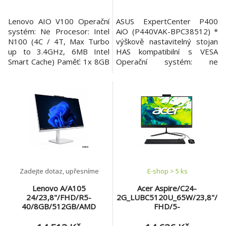
Lenovo AIO V100 Operační
ASUS ExpertCenter P400
systém: Ne Procesor: Intel
AiO (P440VAK-BPC38512) *
N100 (4C / 4T, Max Turbo
výškově nastavitelný stojan
up to 3.4GHz, 6MB Intel
HAS kompatibilní s VESA
Smart Cache) Paměť: 1x 8GB
Operační systém: ne
SODIMM DDR5-4800 Počet
Procesor: Intel Core 3 100U
slotů: 1 Maximální velikost
(6 jader - 2P + 4E, 8 vláken,
paměti: Up to 16GB DDR4-
P-core 1,2/4,7 GHz, E-core
3200 Pevný disk: 256GB SSD
0,9/3,3 GHz, 10 MB cache)
M.2 2280 PCIe® 4.0x4
Paměť: 8GB DDR5 Pevný
NVMe Optická mechanika: Ne
disk: 512GB M.2 NVMe™
Čtečka paměťových karet: Ne
PCIe® 4.0 SSD Optická
Displej: 23.8" FH
mechanika: ne Čtečka
paměťových
Zadejte dotaz, upřesníme
E-shop > 5 ks
Lenovo A/A105
Acer Aspire/C24-
24/23,8"/FHD/R5-
2G_LUBC5120U_65W/23,8"/
40/8GB/512GB/AMD
FHD/5-
int/W11H/Šedá/2R
120U/8GB/512GB/Intel
int/W11H/Černá/1R