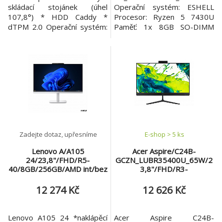
skládací stojánek (úhel
Operační systém: ESHELL
107,8°) * HDD Caddy *
Procesor: Ryzen 5 7430U
dTPM 2.0 Operační systém:
Paměť: 1x 8GB SO-DIMM
Windows 11 Pro Procesor:
DDRIV Pevný disk: 512 GB
Intel N-series N100 (4 jádra,
M.2 SSD Optická mechanika:
4 vlákna, 0,8/3,4 GHz, 6 MB
Ne Čtečka paměťových karet:
cache) Paměť: 4GB SO-DIMM
Ne Displej: ultra slim 23,8"
DDR4-3200 Počet slotů
Full HD LED display
(celkem/volných): 1 slot
(1920x1080) IPS anit-glare
DDR4 SO-DIMM (1/0)
100Hz Grafická karta:
Maximální velikost paměti:
Integrovaná Audio: Repro
16GB
Webkamera: 2M K
Zadejte dotaz, upřesníme
E-shop > 5 ks
Lenovo A/A105
Acer Aspire/C24B-
24/23,8"/FHD/R5-
GCZN_LUBR35400U_65W/2
40/8GB/256GB/AMD int/bez
3,8"/FHD/R3-
OS/Šedá/2R
5400U/8GB/512GB/AMD
int/W11H/Černá/2R
12 274 Kč
12 626 Kč
Lenovo A105 24 *naklápěcí
Acer Aspire C24B-