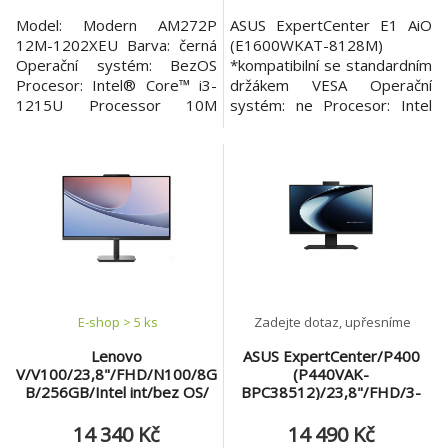
Model: Modern AM272P
ASUS ExpertCenter E1 AiO
12M-1202XEU Barva: černá
(E1600WKAT-8128M)
Operační systém: BezOS
*kompatibilní se standardním
Procesor: Intel® Core™ i3-
držákem VESA Operační
1215U Processor 10M
systém: ne Procesor: Intel
Cache, up to 4.40 GHz, with
Celeron N4500 (2 jádra, 2
IPU Displej: 27" FHD
vlákna, 1,1/2,8 GHz, 4 MB
(1920x1080) IPS 300nits
cache) Paměť: 8GB DDR4
antireflexní Dotykový: ne
SO-DIMM Pevný disk: 128GB
Grafická karta: Intel® UHD
M.2 NVMe™ PCIe® 3.0 SSD
Graphics Pevný disk: 500 GB
Optická mechanika: ne Čtečka
M.2-2280 M-KEY PCIe
paměťových karet: 2v1
GEN3x4 w/o DRAM NVMe
SD/MMC Displej: dotykový 1
Optická mechanik
E-shop > 5 ks
Zadejte dotaz, upřesníme
Lenovo
ASUS ExpertCenter/P400
V/V100/23,8"/FHD/N100/8G
(P440VAK-
B/256GB/Intel int/bez OS/
BPC38512)/23,8"/FHD/3-
Černá/3R
100U/8GB/512GB/Intel
int/bez OS/Černá/2R
14 340 Kč
14 490 Kč