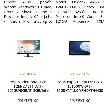
Lenovo A100 Operační
Model: Modern AM272P
systém: Windows 11 Home,
12M-1203XEU Barva: Bílá
Czech / Slovak / English
Operační systém: BezOS
Procesor: Intel N100 (4 jádra
Procesor: Intel® Core™ i3-
/ 4 vlákna, Max Turbo up to
1215U Processor 10M
3.4GHz, 6MB) Paměť: 1x
Cache, up to 4.40 GHz, with
8GB SODIMM DDR5-4800
IPU Displej: 27" FHD
Počet slotů: Jeden DDR4
(1920x1080) IPS 300nits
SODIMM slot Maximální
antireflexní Dotykový: ne
velikost paměti: až 16GB
Grafická karta: Intel® UHD
DDR4-3200 Pevný disk:
Graphics Pevný disk: 500 GB
512GB SSD M.2 PCIe®
M.2-2280 M-KEY PCIe
NVMe® Optická mechanika:
GEN3x4 w/o DRAM NVMe
Ne Čtečka paměť
Optická mechanika
E-shop 5 ks
E-shop > 5 ks
MSI Modern/AM272P
ASUS ExpertCenter/E1 AiO
12M/27"/FHD/i3-
(E1600WKAT-
1215U/8GB/512GB/Intel
8128M)/15,6"/FHD/T/N450
int/bez OS/Černá/2R
0/8GB/128GB/Intel int/bez
OS/Černá/2R
13 979 Kč
13 990 Kč