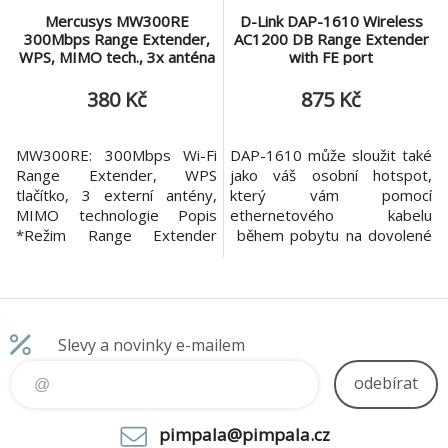
Mercusys MW300RE
D-Link DAP-1610 Wireless
300Mbps Range Extender,
AC1200 DB Range Extender
WPS, MIMO tech., 3x anténa
with FE port
380 Kč
875 Kč
MW300RE: 300Mbps Wi-Fi
DAP-1610 může sloužit také
Range Extender, WPS
jako váš osobní hotspot,
tlačítko, 3 externí antény,
který vám pomocí
MIMO technologie Popis
ethernetového kabelu
*Režim Range Extender
během pobytu na dovolené
zvyšuje bezchybně
nebo v práci poskytne vlastní
bezdrátový signál na dosud
Wi-Fi připojení k internetu.
nedosažitelné nebo obtížné
oblasti *Dvě externí antény s
technologií MIMO pomáhají
Slevy a novinky e-mailem
nastavit MW300RE na rozdíl
od běžných rozšiřovačů
odebírat
rozsahu *Jednoduše rozšiřte
bezdrátové
pimpala@pimpala.cz