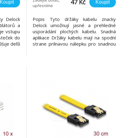
47 Kč
Koupit
Koupit
upřesníme
ky Delock
Popis Tyto držáky kabelu znacky
tilátorů a
Delock umožnují jasné a prehledné
je vstupu
usporádání plochých kabelu. Snadná
ásteček do
aplikace Držáky kabelu mají na spodní
ťuje delší
strane prilnavou nálepku pro snadnou
 Praktická
montáž napr. na desku tištených spoju
emná síťka
nebo do skríne pocítace. Specifikace •
 se čistí.
Samolepící • Materiál: Nylon 66 •
Požární odolnost: 94V-2 • Barva:
prírodní • Rozmery