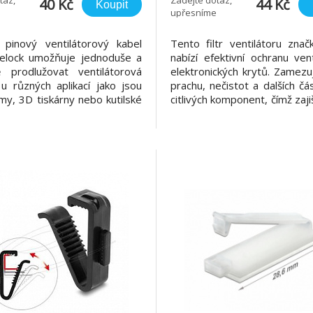
40 Kč
44 Kč
Koupit
upřesníme
pinový ventilátorový kabel
Tento filtr ventilátoru znač
elock umožňuje jednoduše a
nabízí efektivní ochranu ven
 prodlužovat ventilátorová
elektronických krytů. Zamezu
 u různých aplikací jako jsou
prachu, nečistot a dalších č
y, 3D tiskárny nebo kutilské
citlivých komponent, čímž zajiš
nické projekty. Technické
provozní životnost zařízení.
Konektor: 1 x 3 pin konektor
filtrační vložka Integrovaná j
oru samec 1 x 3 pin konektor
filtru je odnímatelná a snadno
oru samice Pitch vdálenost:
Robustní plastový kryt
Pr