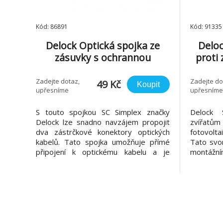
Kód: 86891
Kód: 91335
Delock Optická spojka ze
Deloc
zásuvky s ochrannou
proti
klapkou proti laseru SC
holu
Simplex na zásuvku SC
sol
Zadejte dotaz,
Zadejte do
49 Kč
Koupit
upřesníme
upřesníme
Simplex, Multi-mode, fialová
S touto spojkou SC Simplex značky
Delock 
Delock lze snadno navzájem propojit
zvířatů
dva zástrčkové konektory optických
fotovolt
kabelů. Tato spojka umožňuje přímé
Tato svor
připojení k optickému kabelu a je
montážn
vhodná pro snadnou montáž do
ochrany 
optických spojovacích skříní, skříněk a
Zajišťu
propojovacích panelů. Ochrana proti
ochrann
laserovému záření Integrovaná klapka
Upínací 
zaručuje ochranu proti
šroubov
ochrann