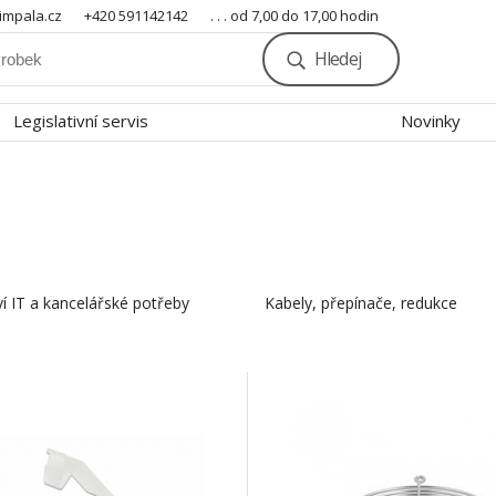
mpala.cz
+420 591142142
. . . od 7,00 do 17,00 hodin
Hledej
Legislativní servis
Novinky
ví IT a kancelářské potřeby
Kabely, přepínače, redukce