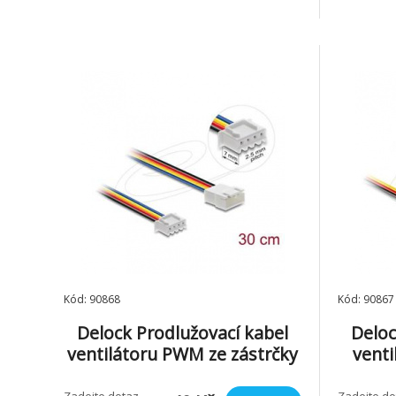
nebo do skríne pocítace. Specifikace •
nebo do s
Samolepící • Materiál: Nylon 66 •
Samolepí
Požární odolnost: 94V-2 • Barva:
Požární
prírodní • Rozme
prírodní 
Kód: 90868
Kód: 90867
Delock Prodlužovací kabel
Deloc
ventilátoru PWM ze zástrčky
venti
na zásuvku, 4 pinový, 30 cm
zásu
Zadejte dotaz,
Zadejte do