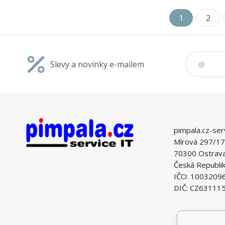
1
2
Slevy a novinky e-mailem
pimpala.cz-ser
Mírová 297/17
70300 Ostrava 
Česká Republi
IČO: 1003209
DIČ: CZ63111