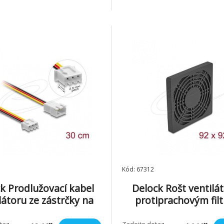
kríne pocítace. Specifikace •
před náhodným kontaktem s r
cí • Materiál: Nylon 66 •
lopatkami ventilátoru. Technic
 odolnost: 94V-2 • Barva:
Pro ventilátory rozměrů: 120
• Rozme
Kód: 67312
k Prodlužovací kabel
Delock Rošt ventilát
látoru ze zástrčky na
protiprachovým fil
vku, 3 pinový, 30 cm
rozměr 92 x 92 mm, 
taz,
Zadejte dotaz,