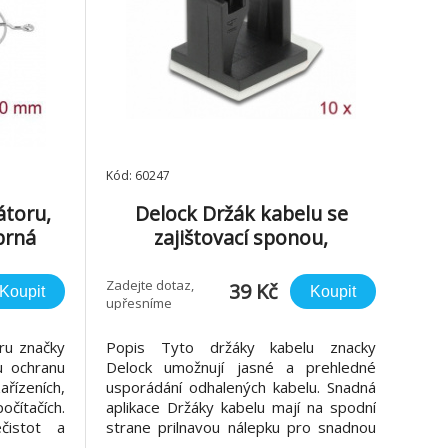
Kód: 60247
átoru,
Delock Držák kabelu se
brná
zajištovací sponou,
samolepicí, cerná, 10 ks
Zadejte dotaz,
39 Kč
Koupit
Koupit
upřesníme
ru značky
Popis Tyto držáky kabelu znacky
u ochranu
Delock umožnují jasné a prehledné
ařízeních,
usporádání odhalených kabelu. Snadná
očítačích.
aplikace Držáky kabelu mají na spodní
čistot a
strane prilnavou nálepku pro snadnou
eň chrání
montáž napr. na desku tištených spoju