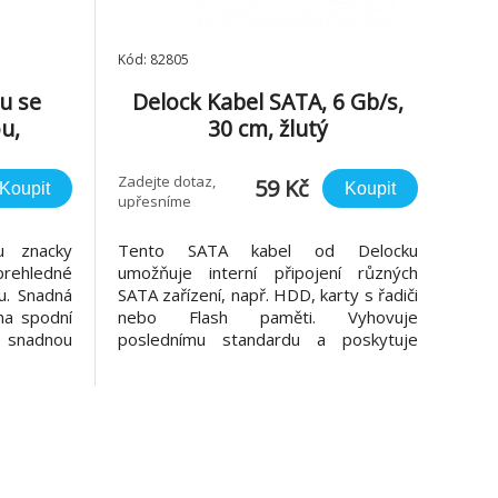
Kód: 82805
u se
Delock Kabel SATA, 6 Gb/s,
u,
30 cm, žlutý
 10 ks
Zadejte dotaz,
59 Kč
Koupit
Koupit
upřesníme
u znacky
Tento SATA kabel od Delocku
rehledné
umožňuje interní připojení různých
u. Snadná
SATA zařízení, např. HDD, karty s řadiči
na spodní
nebo Flash paměti. Vyhovuje
o snadnou
poslednímu standardu a poskytuje
ých spoju
přenosovou rychlost data ž do 6 Gb/s.
cifikace •
Je zpětně kompatibilní s předešlými
lon 66 •
SATA verzemi, ale pak může
• Barva:
dosáhnout pouze příslušné přenosové
rychlosti. Kovové spony na konektor