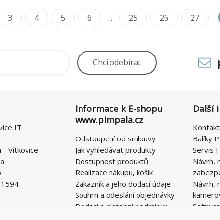
3
4
5
6
...
25
26
27
Chci
odebírat
Informace k E-shopu
Další 
www.pimpala.cz
vice IT
Kontakt
Odstoupení od smlouvy
Balíky P
- Vítkovice
Jak vyhledávat produkty
Servis I
ka
Dostupnost produktů
Návrh, 
6
Realizace nákupu, košík
zabezp
51594
Zákazník a jeho dodací údaje
Návrh, 
Souhrn a odeslání objednávky
kamero
Dodací a platební podmínky
Softwar
Obchodní podmínky E-SHOPU