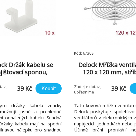
Kód: 67308
ock Držák kabelu se
Delock Mřížka ventil
jištovací sponou,
120 x 120 mm, stří
epicí, prírodní, 10 ks
taz,
Zadejte dotaz,
39 Kč
39 Kč
Koupit
upřesníme
yto držáky kabelu znacky
Tato kovová mřížka ventiláto
možnují jasné a prehledné
Delock poskytuje spolehlivo
ní odhalených kabelu. Snadná
ventilátorů v elektronických z
Držáky kabelu mají na spodní
napájecích jednotkách nebo p
rilnavou nálepku pro snadnou
Účinně brání pronikání ne
pr. na desku tištených spoju
cizorodých předmětů a zárov