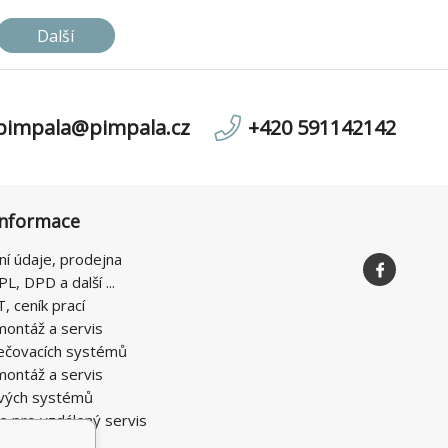
Další
pimpala@pimpala.cz
+420 591142142
informace
ní údaje, prodejna
PL, DPD a další ...
T, ceník prací
montáž a servis
ečovacích systémů
montáž a servis
vých systémů
e pro vzdálený servis