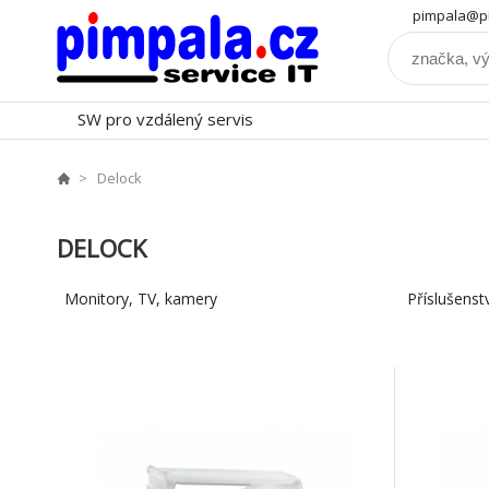
pimpala@pi
SW pro vzdálený servis
Delock
DELOCK
Monitory, TV, kamery
Příslušenst