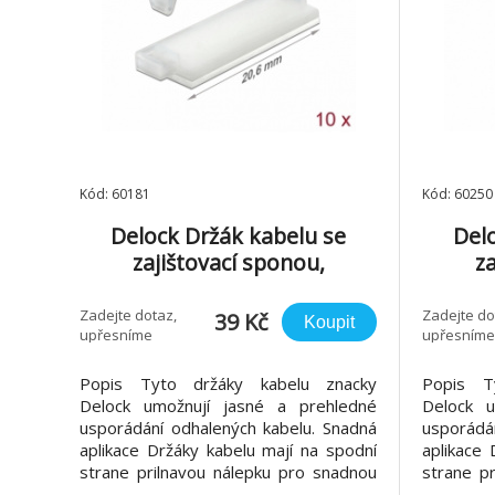
Kód: 60181
Kód: 60250
Delock Držák kabelu se
Del
zajištovací sponou,
za
samolepicí, prírodní, 10 ks
samol
Zadejte dotaz,
Zadejte do
39 Kč
Koupit
upřesníme
upřesníme
Popis Tyto držáky kabelu znacky
Popis T
Delock umožnují jasné a prehledné
Delock u
usporádání odhalených kabelu. Snadná
usporádá
aplikace Držáky kabelu mají na spodní
aplikace 
strane prilnavou nálepku pro snadnou
strane p
montáž napr. na desku tištených spoju
montáž na