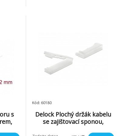
otujícími
nebo do skríne pocítace. Specifikace •
ké detaily
Samolepící • Materiál: Nylon 66 •
 x 120
Požární odolnost: 94V-0 • Barva:
prírodní • Rozme
Kód: 60180
oru s
Delock Plochý držák kabelu
trem,
se zajištovací sponou,
černý
samolepicí, prírodní, 10 ks
Zadejte dotaz,