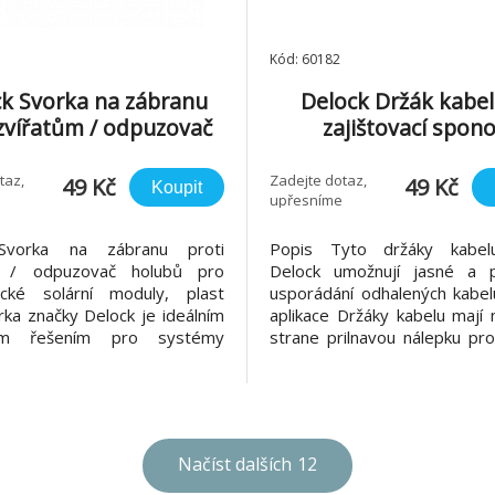
Kód: 60182
k Svorka na zábranu
Delock Držák kabel
 zvířatům / odpuzovač
zajištovací spono
bů pro fotovoltaické
samolepicí, prírodní,
ární moduly, plast
taz,
Zadejte dotaz,
49 Kč
49 Kč
Koupit
upřesníme
Svorka na zábranu proti
Popis Tyto držáky kabel
m / odpuzovač holubů pro
Delock umožnují jasné a p
aické solární moduly, plast
usporádání odhalených kabel
ka značky Delock je ideálním
aplikace Držáky kabelu mají 
ím řešením pro systémy
strane prilnavou nálepku pr
proti zvířatům a holubům.
montáž napr. na desku tišten
je bezpečné připevnění
nebo do skríne pocítace. Spe
ých zábran k FV systémům.
Samolepící • Materiál: Ny
technologie bez lepení či
Požární odolnost: 94V-2 
ání Svorka zajišťuje, aby
prírodní • Rozme
Načíst dalších
12