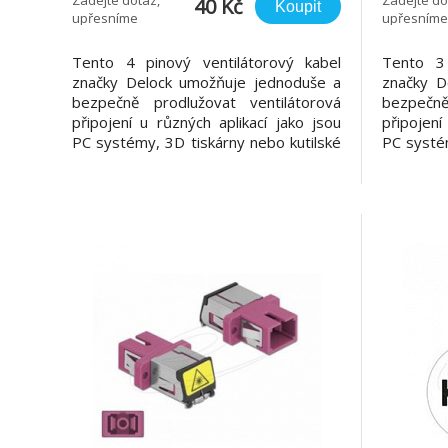
40 Kč
Koupit
upřesníme
upřesníme
Tento 4 pinový ventilátorový kabel
Tento 3 
značky Delock umožňuje jednoduše a
značky D
bezpečně prodlužovat ventilátorová
bezpečně
připojení u různých aplikací jako jsou
připojení
PC systémy, 3D tiskárny nebo kutilské
PC systém
elektronické projekty. Poznámka
elektro
Dieser JST-Stecker ist nicht für den
detaily 
Einsatz an PC-Mainboards geeignet.
ventilát
Technické detaily Konektor: 1 x 4 pin
ventilát
PWM konektor
2,54 mm 