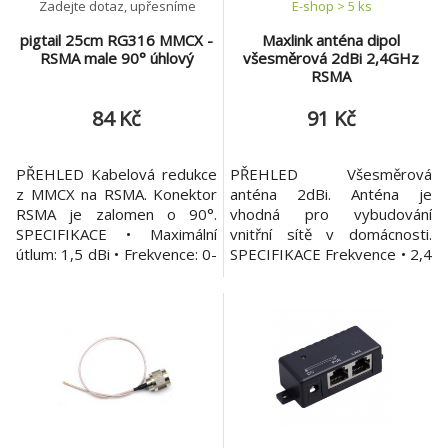
Zadejte dotaz, upřesníme
E-shop > 5 ks
pigtail 25cm RG316 MMCX -
Maxlink anténa dipol
RSMA male 90° úhlový
všesměrová 2dBi 2,4GHz
RSMA
84 Kč
91 Kč
PŘEHLED Kabelová redukce
PŘEHLED Všesměrová
z MMCX na RSMA. Konektor
anténa 2dBi. Anténa je
RSMA je zalomen o 90°.
vhodná pro vybudování
SPECIFIKACE • Maximální
vnitřní sítě v domácnosti.
útlum: 1,5 dBi • Frekvence: 0-
SPECIFIKACE Frekvence • 2,4
6 GHz • Zakončení: MMCX,
Ghz Polarizace • vertikální
RSMA (male reverzní, tzn.
Zisk • 2 dBi Vyzařovací úhly (
dutinka a závit zevnitř)•
H / V ) • 365° / 13° Konektor
Celková velikost: 260 mm•
• RSMA male VSWR • < 1,5
Hmotnost: 0,1 kg
Impedance • 50 ? Předozadní
poměr • > 30 dB Rozměry •
120 x ? 8 mm