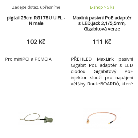
Zadejte dotaz, upřesníme
E-shop > 5 ks
pigtail 25cm RG178U U.FL -
Maxlink pasivní PoE adaptér
N male
s LED,jack 2,1/5,5mm,
Gigabitová verze
102 Kč
111 Kč
Pro miniPCI a PCMCIA
PŘEHLED MaxLink pasivní
Gigabit PoE adaptér s LED
diodou Gigabitový PoE
injektor slouží pro napájení
většiny RouteBOARDů, které
v sobě mají zabudovaný PoE
extraktor. Použít se však dá i
pro napájení jiných zařízení s
PoE extraktorem. Tento typ
je dodáván se standardním
napájecím konektorem o
velikosti 2.1/5.5mm. PoE
injektor nesplňu