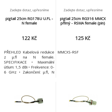
Zadejte dotaz, upřesníme
Zadejte dotaz, upřesníme
pigtail 25cm RG178U U.FL -
pigtail 25cm RG316 MMCX
N female
přímý - RSMA female (pin)
122 Kč
125 Kč
PŘEHLED Kabelová redukce
MMCXS-RSF
z µ.fl na N female.
SPECIFIKACE • Maximální
útlum: 1,5 dBi • Frekvence: 0-
6 GHz • Zakončení: µ.fl, N
female • Celková velikost:
260 mm • Hmotnost: 0,1 kg