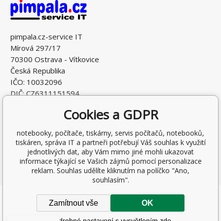
pimpala.cz-service IT
Mírová 297/17
70300 Ostrava - Vítkovice
Česká Republika
IČO: 10032096
DIČ: CZ6311151594
Cookies a GDPR
notebooky, počítače, tiskárny, servis počítačů, notebooků,
tiskáren, správa IT a partneři potřebují Váš souhlas k využití
jednotlivých dat, aby Vám mimo jiné mohli ukazovat
informace týkající se Vašich zájmů pomocí personalizace
reklam. Souhlas udělíte kliknutím na políčko "Ano,
souhlasím".
Copyright © 2026 Ing. Antonín Pohludka
Zamítnout vše
OK
Všechna práva vyhrazena.
Podrobné nastavení s vysvětlením zde