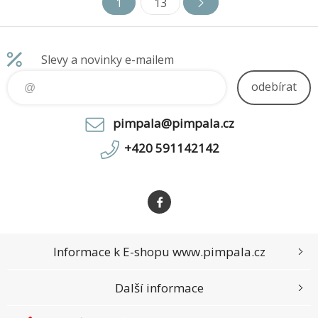
1
13
802.3af/at. K napájení slouží
instalacích 2.4GHz, tak 5GHz
piny 4,5(-) a 7,8(+). Maximální
ve venkovním prostředí
povole
včetně náročných
Slevy a novinky e-mailem
odebírat
pimpala@pimpala.cz
+420 591142142
Informace k E-shopu www.pimpala.cz
Další informace