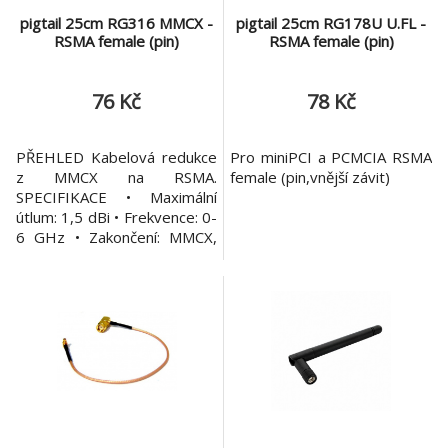
pigtail 25cm RG316 MMCX -
pigtail 25cm RG178U U.FL -
RSMA female (pin)
RSMA female (pin)
76 Kč
78 Kč
PŘEHLED Kabelová redukce
Pro miniPCI a PCMCIA RSMA
z MMCX na RSMA.
female (pin,vnější závit)
SPECIFIKACE • Maximální
útlum: 1,5 dBi • Frekvence: 0-
6 GHz • Zakončení: MMCX,
RSMA • Celková velikost: 260
mm • Hmotnost: 0,1 kg