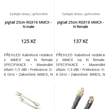
Zadejte dotaz, upřesníme
Zadejte dotaz, upřesníme
pigtail 25cm RG316 MMCX -
pigtail 25cm RG316 MMCX -
N male
N female
125 Kč
137 Kč
PŘEHLED Kabelová redukce
PŘEHLED Kabelová redukce
z MMCX na N female
z MMCX na N female.
SPECIFIKACE • Maximální
SPECIFIKACE • Maximální
útlum: 1,5 dBi • Frekvence: 0-
útlum: 1,5 dBi • Frekvence: 0-
6 GHz • Zakončení: MMCX, N
6 GHz • Zakončení: MMCX, N
female • Celková velikost:
male • Celková velikost: 260
260 mm • Hmotnost: 0,1 kg
mm • Hmotnost: 0,1 kg