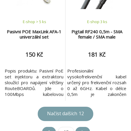
E-shop > 5 ks
E-shop 3 ks
Pasivni POE MaxLink AFA-1
Pigtail RF240 0,5m - SMA
univerzální set
female / SMA male
150 Kč
181 Kč
Popis produktu: Pasivní PoE
Profesionální
set injektoru a extraktoru
vysokofrekvenční kabel
sloužící pro napájení většiny
určený pro frekvenční rozsah
RouteBOARDů. Jde o
0 až 6GHz. Kabel o délce
100Mbps kabelovou
0,5m je zakončen
variantu, kterou je možné
krimpovanými konektory, na
použít k napájení jakéhokoliv
jedné straně SMA female, na
zařízení s odpovídajícím
straně druhé SMA male. Díky
Načíst dalších
12
vstupním napájecím
nízkému útlumu a malému
konektorem. PoE set
poloměru ohybu je kabel
nesplňuje specifikaci IEEE
mezi ISP často využíván jak v