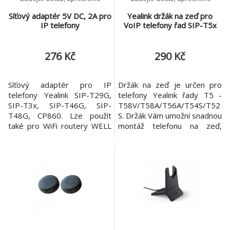
Síťový adaptér 5V DC, 2A pro
Yealink držák na zeď pro
IP telefony
VoIP telefony řad SIP-T5x
276 Kč
290 Kč
Síťový adaptér pro IP
Držák na zeď je určen pro
telefony Yealink SIP-T29G,
telefony Yealink řady T5 -
SIP-T3x, SIP-T46G, SIP-
T58V/T58A/T56A/T54S/T52
T48G, CP860. Lze použít
S. Držák Vám umožní snadnou
také pro WiFi routery WELL
montáž telefonu na zeď,
WRC5010NU, WRC7100N,
například u vstupních dveří
WRC8500AN Dual.
nebo v prostorách, kde není
k dispozici vhodná plocha pro
umístění telefonu.