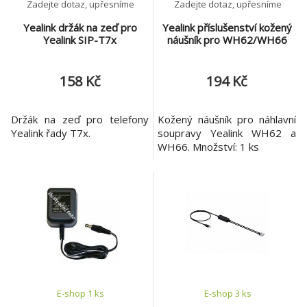
Zadejte dotaz, upřesníme
Zadejte dotaz, upřesníme
Yealink držák na zeď pro
Yealink příslušenství kožený
Yealink SIP-T7x
náušník pro WH62/WH66
158 Kč
194 Kč
Držák na zeď pro telefony
Kožený náušník pro náhlavní
Yealink řady T7x.
soupravy Yealink WH62 a
WH66. Množství: 1 ks
E-shop 1 ks
E-shop 3 ks