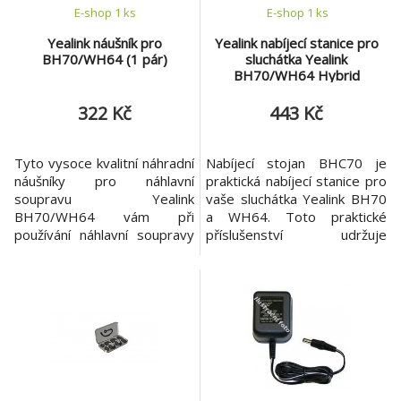
E-shop 1 ks
E-shop 1 ks
Yealink náušník pro
Yealink nabíjecí stanice pro
BH70/WH64 (1 pár)
sluchátka Yealink
BH70/WH64 Hybrid
322 Kč
443 Kč
Tyto vysoce kvalitní náhradní
Nabíjecí stojan BHC70 je
náušníky pro náhlavní
praktická nabíjecí stanice pro
soupravu Yealink
vaše sluchátka Yealink BH70
BH70/WH64 vám při
a WH64. Toto praktické
používání náhlavní soupravy
příslušenství udržuje
opět poskytnou optimální
sluchátka uspořádaná a vždy
pohodlí při nošení. Speciálně
připravená k použití. Stojan
přizpůsobené polštářky
má jednoduchý design, který
zajišťují pohodlné nošení a
se perfektně hodí na váš stůl.
účinné odstínění hluku během
- BHC70 je nabíjecí stojan,
dlouhých telefonních hovorů
který je vhodný pro sluchátka
nebo konferencí. Měkké
BH70 a WH64. - Lze jej také
polstrování uleví uším a
použí
zabrání nep