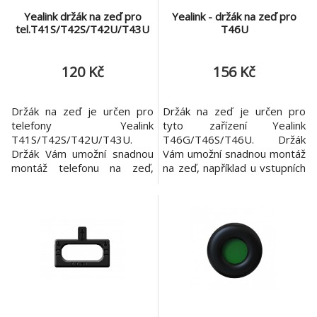
Yealink držák na zeď pro
Yealink - držák na zeď pro
tel.T41S/T42S/T42U/T43U
T46U
120 Kč
156 Kč
Držák na zeď je určen pro
Držák na zeď je určen pro
telefony Yealink
tyto zařízení Yealink
T41S/T42S/T42U/T43U.
T46G/T46S/T46U. Držák
Držák Vám umožní snadnou
Vám umožní snadnou montáž
montáž telefonu na zeď,
na zeď, například u vstupních
například u vstupních dveří
dveří nebo v prostorách, kde
nebo v prostorách, kde není
není k dispozici vhodná
k dispozici vhodná plocha pro
plocha pro umístění telefonu.
umístění telefonu.