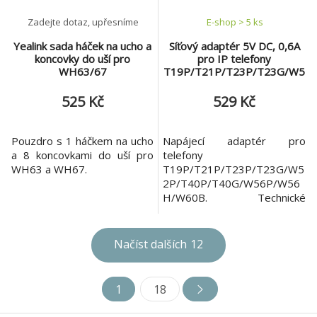
Zadejte dotaz, upřesníme
E-shop > 5 ks
Yealink sada háček na ucho a
Síťový adaptér 5V DC, 0,6A
koncovky do uší pro
pro IP telefony
WH63/67
T19P/T21P/T23P/T23G/W5
2P/T40P/T40G/W56P/W56
H/W60B
525 Kč
529 Kč
Pouzdro s 1 háčkem na ucho
Napájecí adaptér pro
a 8 koncovkami do uší pro
telefony
WH63 a WH67.
T19P/T21P/T23P/T23G/W5
2P/T40P/T40G/W56P/W56
H/W60B. Technické
parametry: vstupní
napětí:230V/50Hz výstupní
napětí:5V max. výstupní
Načíst dalších
12
proud:600mA
1
18