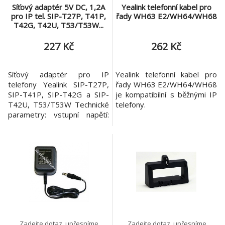
Síťový adaptér 5V DC, 1,2A
Yealink telefonní kabel pro
pro IP tel. SIP-T27P, T41P,
řady WH63 E2/WH64/WH68
T42G, T42U, T53/T53W...
227 Kč
262 Kč
Síťový adaptér pro IP
Yealink telefonní kabel pro
telefony Yealink SIP-T27P,
řady WH63 E2/WH64/WH68
SIP-T41P, SIP-T42G a SIP-
je kompatibilní s běžnými IP
T42U, T53/T53W Technické
telefony.
parametry: vstupní napětí:
230 V / 50 Hz výstupní
napětí: 5 V max. výstupní
proud: 1200mA
Zadejte dotaz, upřesníme
Zadejte dotaz, upřesníme