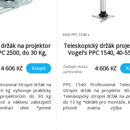
Kód: PPC 1540 s
 držák na projektor
Teleskopický držák proj
PC 2500, do 30 Kg,
Vogel's PPC 1540, 40-5
stříbrný
stříbrný
Zadejte dotaz,
4 606 Kč
4 606 Kč
Koupit
K
upřesníme
ssional Stropní držák na
PPC 1540 Professional Teles
30 kg vyhovuje prakticky
stropní držák na projektor 4
projektorům do 30 kg
Teleskopický stropní držák na p
ce a náklonu zabezpečí
do 15 kg *ideální pro montáže, 
omítací úhel. *jemné
přesně známa výška s
lného a příčného náklonu
*nastavitelná výška 40-55 cm *v
ch osách zajistí stabilitu
prakticky všem malým a st
o úhlu *speciální
projektorům do 15 kg *4 nasta