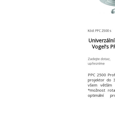
Kód: PPC 2500 s
Univerzální
Vogel's P
Zadejte dotaz,
upřesníme
PPC 2500 Profe
projektor do 
všem větším 
*možnost rota
optimální pr
nastavení podé
*aretace ve vše
nastavenéh