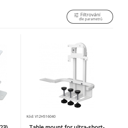
Filtrování
dle parametrů
Kód: V12H516040
23)
Table mount for ultra-short-