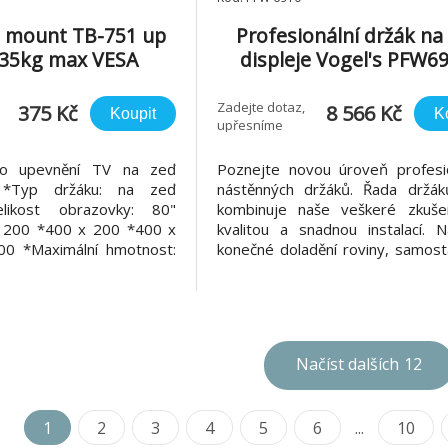
l mount TB-751 up
Profesionální držák na
, 35kg max VESA
displeje Vogel's PFW6
600x400
náklon, zámek
Zadejte dotaz,
375 Kč
8 566 Kč
Koupit
K
upřesníme
ro upevnění TV na zeď
Poznejte novou úroveň profesio
 *Typ držáku: na zeď
nástěnných držáků. Řada držá
elikost obrazovky: 80"
kombinuje naše veškeré zkuše
 200 *400 x 200 *400 x
kvalitou a snadnou instalací. N
0 *Maximální hmotnost:
konečné doladění roviny, samost
lni polohovatelnost: 20°
centrující šrouby, snadný přís
ne *Materiál: kov *Barva:
údržbu. Design držáků řady 
zároveň robustní a elegantní, r
nimi pracovat. Tento držák byl na
Načíst dalších
12
1
2
3
4
5
6
...
10