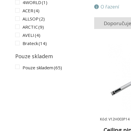
4WORLD
(1)
O řazení
ACER
(4)
ALLSOP
(2)
Doporučuj
ARCTIC
(9)
AVELI
(4)
Brateck
(14)
Connect IT
(3)
Pouze skladem
DELL
(2)
Pouze skladem
(65)
Delock
(1)
Digitus
(3)
EPSON
(26)
ESSELTE
(1)
FELLOWES
(12)
Fiber Mounts s.r.o.
(1)
KENSINGTON
(7)
Kód: V12H003P14
LENOVO
(2)
Ceiling pi