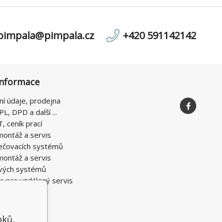
pimpala@pimpala.cz
+420 591142142
informace
ní údaje, prodejna
PL, DPD a další ...
T, ceník prací
montáž a servis
ečovacích systémů
montáž a servis
vých systémů
e pro vzdálený servis
oků,