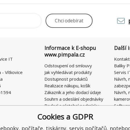
Chci
odebírat
Informace k E-shopu
Další 
www.pimpala.cz
vice IT
Kontakt
Odstoupení od smlouvy
Balíky P
- Vítkovice
Jak vyhledávat produkty
Servis I
ka
Dostupnost produktů
Návrh, 
6
Realizace nákupu, košík
zabezp
51594
Zákazník a jeho dodací údaje
Návrh, 
Souhrn a odeslání objednávky
kamero
Dodací a platební podmínky
Softwar
Obchodní podmínky E-SHOPU
Cookies a GDPR
Ochrana osobních údajů
Řešení nedostatků, reklamace
ebooky, počítače, tiskárny, servis počítačů, notebo