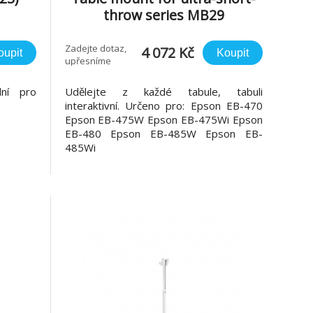
throw series MB29
Zadejte dotaz,
4 072 Kč
oupit
Koupit
upřesníme
lní pro
Udělejte z každé tabule, tabuli
interaktivní. Určeno pro: Epson EB-470
Epson EB-475W Epson EB-475Wi Epson
EB-480 Epson EB-485W Epson EB-
485Wi