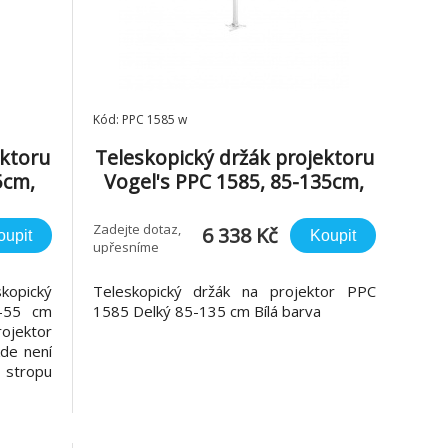
Kód: PPC 1585 w
ektoru
Teleskopický držák projektoru
5cm,
Vogel's PPC 1585, 85-135cm,
bílý
Zadejte dotaz,
6 338 Kč
oupit
Koupit
upřesníme
kopický
Teleskopický držák na projektor PPC
0-55 cm
1585 Delký 85-135 cm Bílá barva
rojektor
kde není
tropu
yhovuje
ředním
vitelná