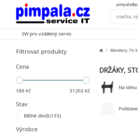
pimpala@pi
SW pro vzdálený servis
Filtrovat produkty
Monitory, TV, 
Cena
DRŽÁKY, ST
Na stěnu
189
Kč
31202
Kč
Stav
Podstave
Běžné zboží
(133)
Výrobce