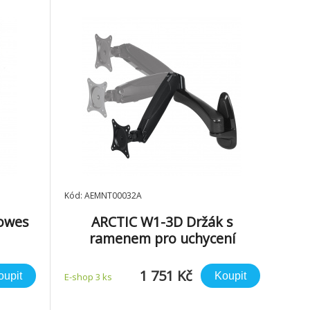
30-337
Kód: AEMNT00032A
lowes
ARCTIC W1-3D Držák s
ramenem pro uchycení
monitoru
1 751 Kč
oupit
Koupit
E-shop 3 ks