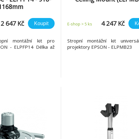
1168mm
2 647 Kč
4 247 Kč
Koupit
K
E-shop > 5 ks
pní montážní kit pro
Stropní montážní kit universá
SON - ELPFP14 Délka až
projektory EPSON - ELPMB23