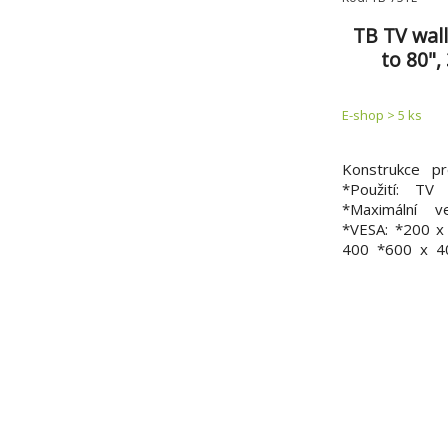
TB TV wal
to 80"
E-shop > 5 ks
Konstrukce p
*Použití: TV
*Maximální v
*VESA: *200 x
400 *600 x 40
35 kg *Vertiká
*Rohový držák: 
černá