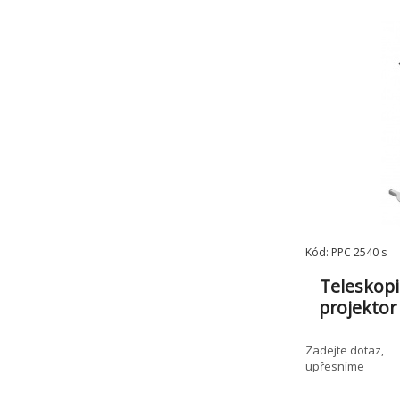
bezpečnostní š
kovo
Kód: PPC 2540 s
Teleskopi
projektor
40-55
Zadejte dotaz,
upřesníme