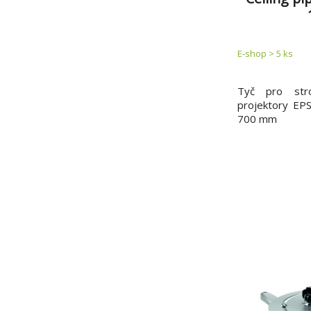
Manhattan
(1)
PHILIPS
(1)
SATRIA
(1)
E-shop > 5 ks
TB TOUCH
(6)
TRUST
(2)
Tyč pro stro
VOGELS
(30)
projektory EP
700 mm