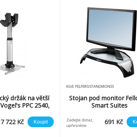
rouby *čtyři nastavitelná
montážní ramena s dosahem 
mm *možno
Kód: FELFERGSTANDMONSS
cký držák na větší
Stojan pod monitor Fel
 Vogel's PPC 2540,
Smart Suites
 cm, stříbrný
Zadejte dotaz,
7 722 Kč
691 Kč
Koupit
K
upřesníme