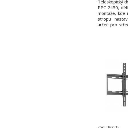
Teleskopický dr
PPC 2450, délk
montáže, kde 
stropu nasta
určen pro stře
30 kg 4 nastav
dosahem 30-41
natočení zabez
úhel jemné nas
Kód: TB-751E