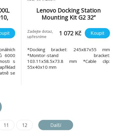
 XXL
Lenovo Docking Station
910,
Mounting Kit G2 32”
Zadejte dotaz,
1 072 Kč
oupit
Koupit
upřesníme
nálních
*Docking bracket: 245x87x55 mm
ků 6000
*Monitor-stand bracket:
nosti s
103.11x58.5x73.8 mm *Cable clip:
apříklad
55x40x10 mm
atně se
tup pro
6000 je
adost s
vrže
11
12
Další