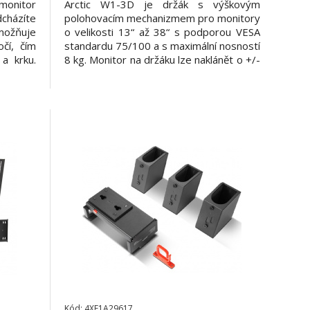
onitor
Arctic W1-3D je držák s výškovým
cházíte
polohovacím mechanizmem pro monitory
možňuje
o velikosti 13“ až 38“ s podporou VESA
čí, čím
standardu 75/100 a s maximální nosností
a krku.
8 kg. Monitor na držáku lze naklánět o +/-
i. Určen
45°, otáčet o 180° anebo rotovat až o
tory do
360°. Samozřejmostí držáku je snadná,
osti do
rychlá a bezpečná montáž pro opravdu
uje orga
fixní a stabilní uchycení. Extra
Kód: 4XF1A29617