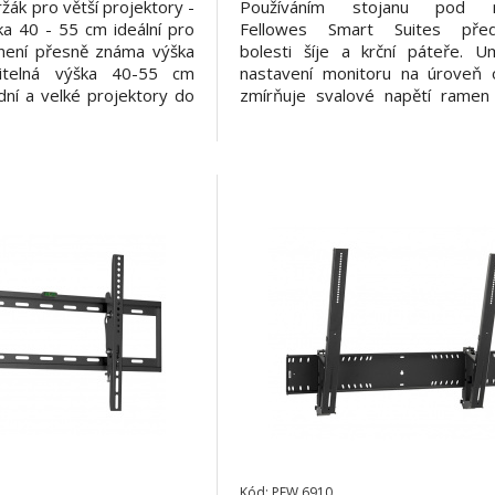
žák pro větší projektory -
Používáním stojanu pod m
a 40 - 55 cm ideální pro
Fellowes Smart Suites před
není přesně známa výška
bolesti šíje a krční páteře. U
vitelná výška 40-55 cm
nastavení monitoru na úroveň o
dní a velké projektory do
zmírňuje svalové napětí ramen 
itelná montážní ramena s
Vhodné do kanceláře i domácnost
0 mm možnost náklonu a
pro monitory či LCD / TFT moni
pečí optimální promítací
velikosti 21" a maximální hmotn
tavení p
10 kg. • moderní design • usnadň
Kód: PFW 6910