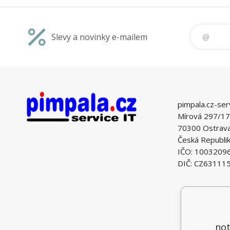
Slevy a novinky e-mailem
pimpala.cz-ser
Mírová 297/17
70300 Ostrava 
Česká Republi
IČO: 1003209
DIČ: CZ63111
not