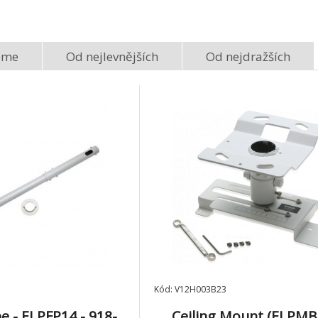
eme
Od nejlevnějších
Od nejdražších
Kód: V12H003B23
pe - ELPFP14 - 918-
Ceiling Mount (ELPMB