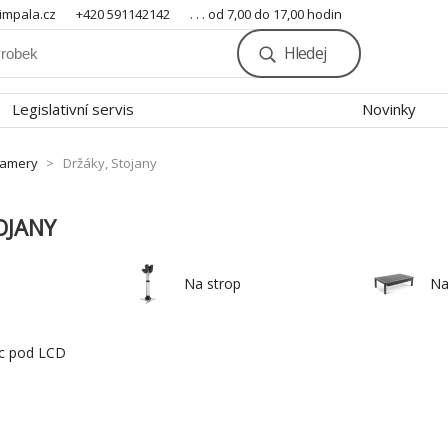
mpala.cz
+420 591142142
. . . od 7,00 do 17,00 hodin
Hledej
Legislativní servis
Novinky
kamery
Držáky, Stojany
OJANY
Na strop
Na
c pod LCD