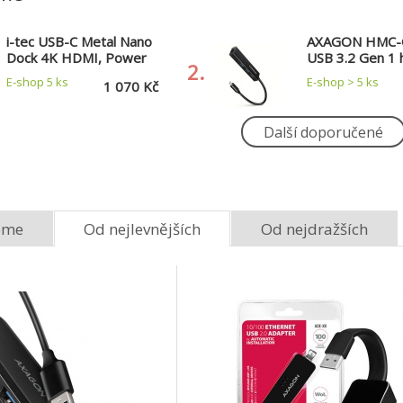
i-tec USB-C Metal Nano
AXAGON HMC-
Dock 4K HDMI, Power
USB 3.2 Gen 1 
2.
Delivery
porty 3x USB-A
E-shop 5 ks
E-shop > 5 ks
1 070 Kč
Gigabit Etherne
kovový, kabel 
20cm
Další doporučené
i-tec USB-C Metal 4-
portový HUB, 4x USB
3.0
E-shop > 5 ks
358 Kč
eme
Od nejlevnějších
Od nejdražších