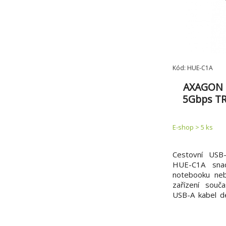
NONAME
(11)
PREMIUMCORD
(5)
TB TOUCH
(2)
TP-LINK
(5)
TRUST
(5)
Kód: HUE-C1A
AXAGON 
5Gbps TR
napájecí k
E-shop > 5 ks
Cestovní US
HUE-C1A snad
notebooku neb
zařízení souč
USB-A kabel dé
uživatele mobi
USB 3.2 Gen
rychlost až 5G