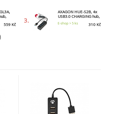
GL3A,
AXAGON HUE-S2B, 4x
hub,
USB3.0 CHARGING hub,
3.
 +
micro USB nap. konektor
E-shop > 5 ks
559 Kč
310 Kč
t,
USB-C