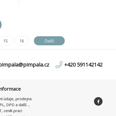
em až 5
časté přenášení. Elegantní, jemně
m tokem
strukturovaný povrch brání nežádoucím
ojit až
otiskům. Gumové nožky zabraňují klou
15
16
Další
pimpala@pimpala.cz
+420 591142142
informace
ní údaje, prodejna
PL, DPD a další ...
T, ceník prací