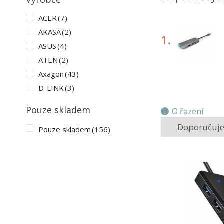
ACER
(7)
AKASA
(2)
1.
ASUS
(4)
ATEN
(2)
Axagon
(43)
D-LINK
(3)
4.
DELL
(4)
Pouze skladem
O řazení
EPICO
(5)
Doporučuj
Pouze skladem
(156)
HP
(7)
I-TEC
(62)
KENSINGTON
(1)
LENOVO
(7)
MICROSOFT
(1)
NATEC
(5)
NEDIS
(2)