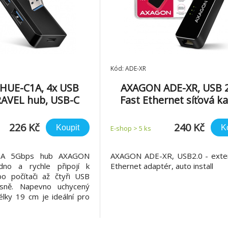
Kód: ADE-XR
HUE-C1A, 4x USB
AXAGON ADE-XR, USB 2
AVEL hub, USB-C
Fast Ethernet síťová ka
onektor, kabel USB-
auto instal, černá
A 19cm
226 Kč
240 Kč
Koupit
K
E-shop > 5 ks
B-A 5Gbps hub AXAGON
AXAGON ADE-XR, USB2.0 - exter
no a rychle připojí k
Ethernet adaptér, auto install
o počítači až čtyři USB
asně. Napevno uchycený
lky 19 cm je ideální pro
lních zařízení. Standard
 1 umožní přenosovou
b/s. Všestrannost tohoto