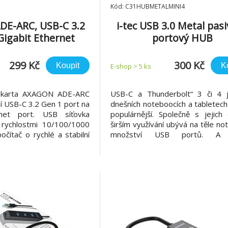
Kód: C31HUBMETALMINI4
E-ARC, USB-C 3.2
i-tec USB 3.0 Metal pasi
Gigabit Ethernet
portový HUB
rta, Realtek 8153,
uto instal
299 Kč
300 Kč
Koupit
K
E-shop > 5 ks
á karta AXAGON ADE-ARC
USB-C a Thunderbolt“ 3 či 4 
 USB-C 3.2 Gen 1 port na
dnešních noteboocích a tabletech
rnet port. USB síťovka
populárnější. Společně s jejich
s rychlostmi 10/100/1000
širším využívání ubývá na těle n
počítač o rychlé a stabilní
množství USB portů. A 
í, doplní chybějící síťový
potřebujete připojit ke svému z
 přidá další síťovou kartu
příslušenství, na které již dostat
původní nefunkční síťové
nemáte, můžete využít tohoto 
adaptér nab
ale šikovného rozbočovače. S tím