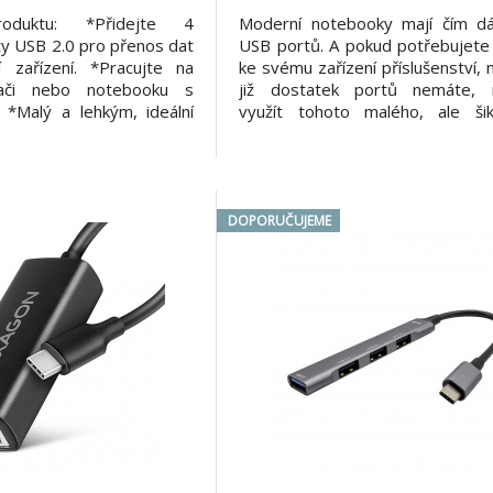
roduktu: *Přidejte 4
Moderní notebooky mají čím d
ty USB 2.0 pro přenos dat
USB portů. A pokud potřebujete 
í zařízení. *Pracujte na
ke svému zařízení příslušenství, 
ači nebo notebooku s
již dostatek portů nemáte,
*Malý a lehkým, ideální
využít tohoto malého, ale ši
í *Robustní a stylový
rozbočovače. S tímto hubem 
liníkovým pouzdrem
další 4 další USB: standardní US
SB 2.0 (až 480 Mbps)
tři USB 2.0 porty. Připojte si 
cifikace: *Rozměry: 96 x
klávesnici a myš, přenášejte data
DOPORUČUJEME