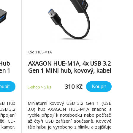
Kód: HUE-M1A
Hub
AXAGON HUE-M1A, 4x USB 3.2
en 1
Gen 1 MINI hub, kovový, kabel
USB-A 20cm
310 Kč
oupit
Koupit
E-shop > 5 ks
USB Hub
Miniaturní kovový USB 3.2 Gen 1 (USB
USB 3.2
3.0) hub AXAGON HUE-M1A snadno a
ipojení
rychle připojí k notebooku nebo počítači
ěťi, CD-
až čtyři USB zařízení současně. Kovové
 kamer,
tělo hubu je vyrobeno z hliníku a zajišťuje
ích USB
tak dokonalou mechanickou ochranu pro