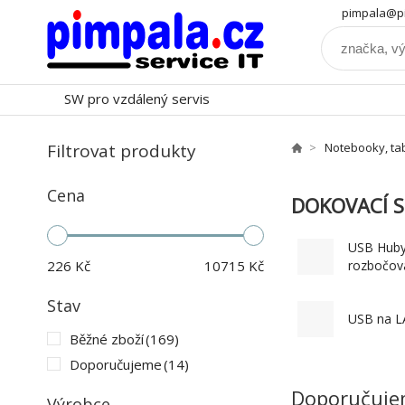
pimpala@pi
SW pro vzdálený servis
Filtrovat produkty
Notebooky, ta
Cena
DOKOVACÍ S
USB Huby
226
Kč
10715
Kč
rozbočov
Stav
USB na 
Běžné zboží
(169)
Doporučujeme
(14)
Doporučuj
Výrobce