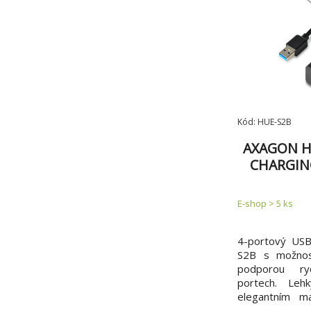
Kód: HUE-S2B
AXAGON HU
CHARGING
na
E-shop > 5 ks
4-portový US
S2B s možnost
podporou ryc
portech. Leh
elegantním m
připojí snadno a