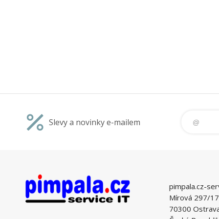
USB zařízen
uchycený USB k
cm ideální pr
Velkou výhodou
Slevy a novinky e-mailem
pimpala.cz-ser
Mírová 297/17
70300 Ostrava 