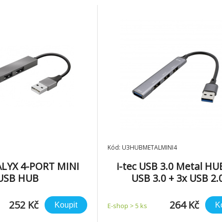
o USB hubu zvyšuje
-C konekt
Kód: U3HUBMETALMINI4
LYX 4-PORT MINI
i-tec USB 3.0 Metal HU
USB HUB
USB 3.0 + 3x USB 2.
252 Kč
264 Kč
Koupit
K
E-shop > 5 ks