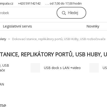
mpala.cz
+420 591142142
. . . od 7,00 do 17,00 hodin
Hledej
Legislativní servis
Novinky
blety
Dokovací stanice, replikátory portů, USB HUBy, USB rozbočovače
TANICE, REPLIKÁTORY PORTŮ, USB HUBY,
, USB
USB dock s LAN +video
US
ače
LAN
eme