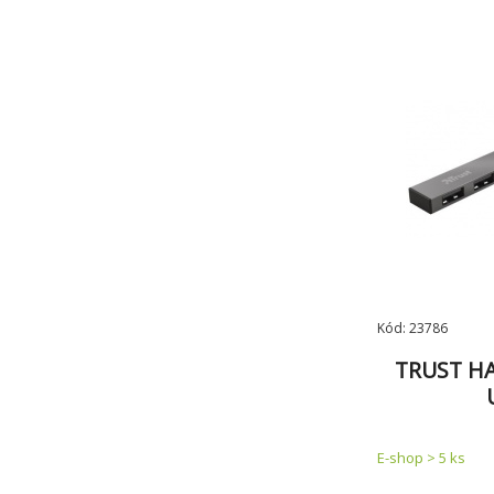
kompaktníh
vestavěný USB
Kód: 23786
TRUST HA
E-shop > 5 ks