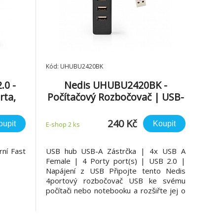
Kód: UHUBU2420BK
.0 -
Nedis UHUBU2420BK -
rta,
Počítačový Rozbočovač | USB-
A Zástrčka | 4x USB A Female
| 4 Porty | USB 2.0 | Napájení
240 Kč
oupit
Koupit
E-shop 2 ks
z USB
ní Fast
USB hub USB-A Zástrčka | 4x USB A
Female | 4 Porty port(s) | USB 2.0 |
Napájení z USB Připojte tento Nedis
4portový rozbočovač USB ke svému
počítači nebo notebooku a rozšiřte jej o
další porty USB. Díky kompaktním
rozměrům si jej můžete vzít všude s
sebou. Specifikace produktu Šířka 24 mm