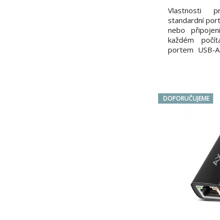
Vlastnosti p
standardní por
nebo připojen
každém počít
portem USB-A 
pro cestován
design s h
*Podporuje U
Technické spe
15 x 7 mm (Vx
DOPORUČUJEME