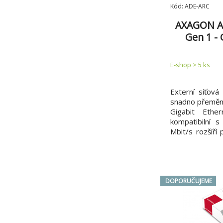
Kód: ADE-ARC
AXAGON AD
Gen 1 - 
síťová ka
a
E-shop > 5 ks
Externí síťov
snadno přemění
Gigabit Ethe
kompatibilní 
Mbit/s rozšíří 
síťové připojen
RJ-45 konektor,
nebo nahradí 
připojení. LAN 
DOPORUČUJEME