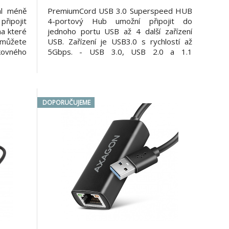
ál méně
PremiumCord USB 3.0 Superspeed HUB
připojit
4-portový Hub umožní připojit do
na které
jednoho portu USB až 4 další zařízení
 můžete
USB. Zařízení je USB3.0 s rychlostí až
kovného
5Gbps. - USB 3.0, USB 2.0 a 1.1
získáte
kompatibilní - Přenos rychlostmi
B 3.0, a
1.5Mbps/12Mbps/480Mbps/5Gbps -
externí
USB hub nemá vlastní zdroj, je napájen z
připojeného počítače prostřednictvím
USB3.0 portu
DOPORUČUJEME