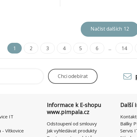
í současně. Napevno
zařízení s max.datovým přenos
abel dostatečné délky 30
Gbits/sec *USB hub s datový
o použití s notebooky.
SuperSpeed 5Gbps *Možno zap
 je mo
127 USB
Načíst dalších
12
1
2
3
4
5
6
...
14
Chci
odebírat
Informace k E-shopu
Další 
www.pimpala.cz
vice IT
Kontakt
Odstoupení od smlouvy
Balíky P
- Vítkovice
Jak vyhledávat produkty
Servis I