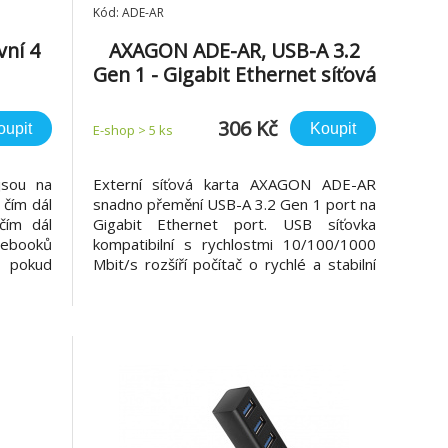
Kód: ADE-AR
vní 4
AXAGON ADE-AR, USB-A 3.2
Gen 1 - Gigabit Ethernet síťová
karta, Realtek 8153, auto
instal
306 Kč
oupit
Koupit
E-shop > 5 ks
jsou na
Externí síťová karta AXAGON ADE-AR
 čím dál
snadno přemění USB-A 3.2 Gen 1 port na
 čím dál
Gigabit Ethernet port. USB síťovka
otebooků
kompatibilní s rychlostmi 10/100/1000
pokud
Mbit/s rozšíří počítač o rychlé a stabilní
ařízení
síťové připojení, doplní chybějící síťový
ek portů
RJ-45 konektor, přidá další síťovou kartu
malého,
nebo nahradí původní nefunkční síťové
připojení. LAN adaptér nabí