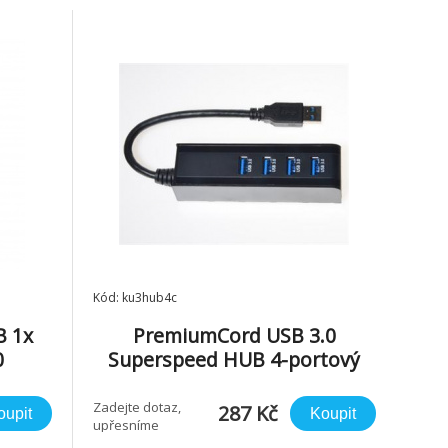
Výška 20 mm Hloubka 200 mm
Hmotnost 30 g Barva
Kód: ku3hub4c
B 1x
PremiumCord USB 3.0
0
Superspeed HUB 4-portový
Zadejte dotaz,
287 Kč
oupit
Koupit
upřesníme