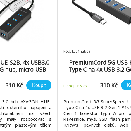
Kód: ku31hub09
E-S2B, 4x USB3.0
PremiumCord 5G USB 
 hub, micro USB
Type C na 4x USB 3.2 G
p. konektor
310 Kč
310 Kč
Koupit
K
E-shop > 5 ks
B 3.0 hub AXAGON HUE-
PremiumCord 5G SuperSpeed 
í externího napájení a
Type C na 4x USB 3.2 Gen 1 *4x 
hlonabíjení na všech
Gen 1 konektor typu A pro př
ký malý rozbočovač s
klávesnice, myši, SSD, flash pam
atným plastovým tělem
R/RW's, pevných disků, web
 rychle k počítači až čtyři
čteček paměťových karet a dalš