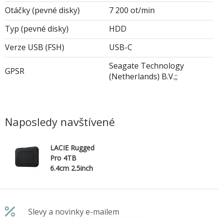
Otáčky (pevné disky)
7 200 ot/min
Typ (pevné disky)
HDD
Verze USB (FSH)
USB-C
Seagate Technology
GPSR
(Netherlands) B.V.;;
Naposledy navštívené
LACIE Rugged
Pro 4TB
6.4cm 2.5inch
SSD
THUNDERBO
LT3
Slevy a novinky e-mailem