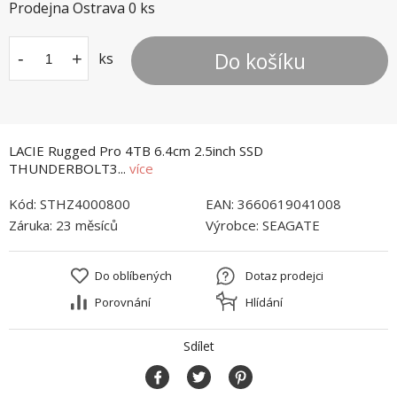
Prodejna Ostrava
0
ks
Do košíku
-
+
ks
LACIE Rugged Pro 4TB 6.4cm 2.5inch SSD
THUNDERBOLT3...
více
Kód:
STHZ4000800
EAN:
3660619041008
Záruka:
23 měsíců
Výrobce:
SEAGATE
Do oblíbených
Dotaz prodejci
Porovnání
Hlídání
Sdílet