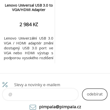
Lenovo Universal USB 3.0 to
VGA/HDMI Adapter
2 984 Kč
Lenovo Univerzální USB 3.0
VGA / HDMI adaptér změní
dostupný USB 3.0 port ve
VGA nebo HDMI výstup s
podporou vysokého rozlišení
1080p se zvukem (pouze
HDMI).
Slevy a novinky e-mailem
odebírat
pimpala@pimpala.cz