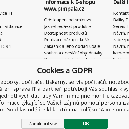
Informace k E-shopu
Další 
www.pimpala.cz
vice IT
Kontakt
Odstoupení od smlouvy
Balíky P
- Vítkovice
Jak vyhledávat produkty
Servis I
ka
Dostupnost produktů
Návrh, 
6
Realizace nákupu, košík
zabezp
51594
Zákazník a jeho dodací údaje
Návrh, 
Souhrn a odeslání objednávky
kamero
Dodací a platební podmínky
Softwar
Obchodní podmínky E-SHOPU
Cookies a GDPR
Ochrana osobních údajů
Řešení nedostatků, reklamace
ebooky, počítače, tiskárny, servis počítačů, notebo
Kontaktní formulář
áren, správa IT a partneři potřebují Váš souhlas k vy
jednotlivých dat, aby Vám mimo jiné mohli ukazova
formace týkající se Vašich zájmů pomocí personaliz
m. Souhlas udělíte kliknutím na políčko "Ano, souhl
Zamítnout vše
OK