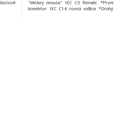
plastové
"Mickey mouse" IEC C5 female. *První
konektor: IEC C14 rovná vidlice *Druhý
konektor: IEC C5 rovná zásuvka
*Proudové zatížení: max 10A *Napětí
max.: 250V *Barevné provedení: černé
*Baleno v PVC sáčku s EAN kódem