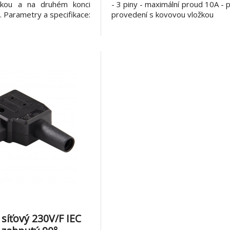
čkou a na druhém konci
- 3 piny - maximální proud 10A - 
e. Parametry a specifikace:
provedení s kovovou vložkou
: CEE 7/7 zahnutá vidlice
O Druhý konec: volné tři
ez vodiče: H05VV-F3G
lace: PVC P
síťový 230V/F IEC