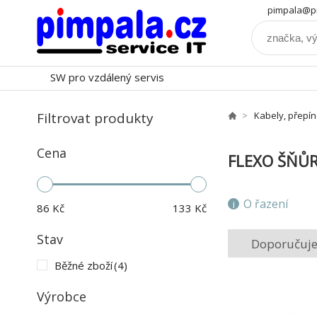
pimpala@pi
SW pro vzdálený servis
Filtrovat produkty
Kabely, přepí
Cena
FLEXO ŠŇŮ
O řazení
86
Kč
133
Kč
Stav
Doporučuj
Běžné zboží
(4)
Výrobce