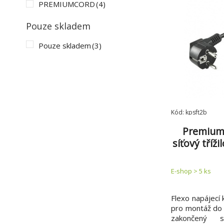
PREMIUMCORD
(4)
Pouze skladem
Pouze skladem
(3)
Kód: kpsft2b
PremiumC
síťový tříž
vidl
E-shop > 5 ks
Flexo napájecí
pro montáž do z
zakončený st