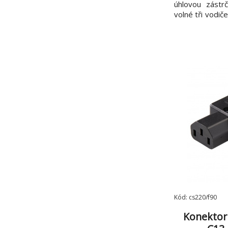
úhlovou zástr
volné tři vodič
První konektor
230V UNISCHUK
vodiče Průř
3x0,75mm2 Izo
Kód: cs220/f90
Konektor 