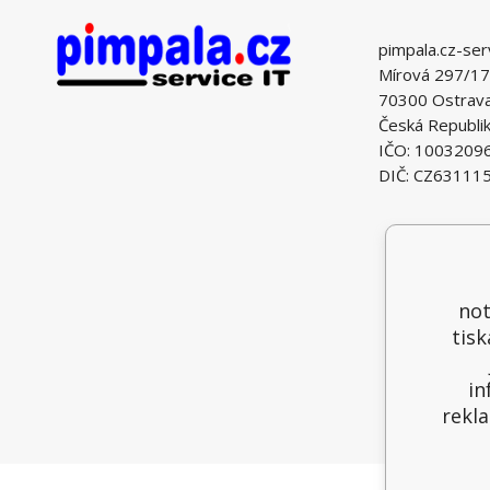
pimpala.cz-ser
Mírová 297/17
70300 Ostrava 
Česká Republi
IČO: 1003209
DIČ: CZ63111
not
tisk
in
rekla