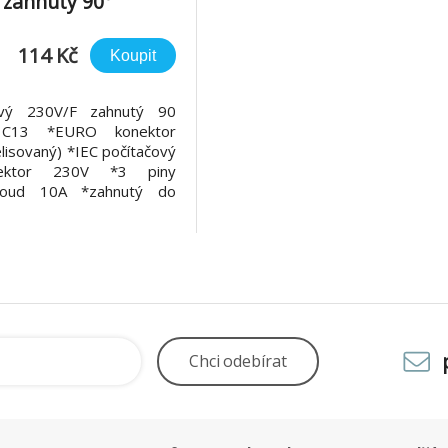
 zahnutý 90°
114 Kč
Koupit
ový 230V/F zahnutý 90
 C13 *EURO konektor
lisovaný) *IEC počítačový
nektor 230V *3 piny
roud 10A *zahnutý do
 *plastové provedení s
u
Chci
odebírat