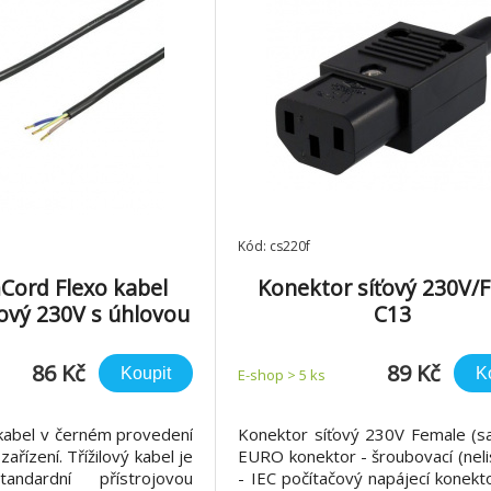
Kód: cs220f
ord Flexo kabel
Konektor síťový 230V/F
ilový 230V s úhlovou
C13
icí 2m černá
86 Kč
89 Kč
Koupit
K
E-shop > 5 ks
 kabel v černém provedení
Konektor síťový 230V Female (sa
ařízení. Třížilový kabel je
EURO konektor - šroubovací (nel
andardní přístrojovou
- IEC počítačový napájecí konek