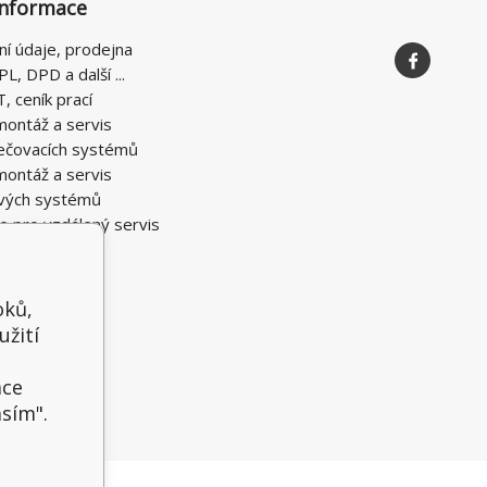
informace
ní údaje, prodejna
PL, DPD a další ...
T, ceník prací
montáž a servis
ečovacích systémů
montáž a servis
vých systémů
e pro vzdálený servis
oků,
užití
t
ace
asím".