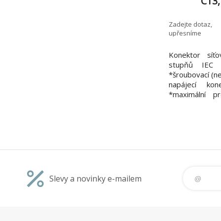
C13,
Zadejte dotaz,
upřesníme
Konektor síť
stupňů IEC
*šroubovací (ne
napájecí ko
*maximální p
pravého úhlu
kovovou vložko
Slevy a novinky e-mailem