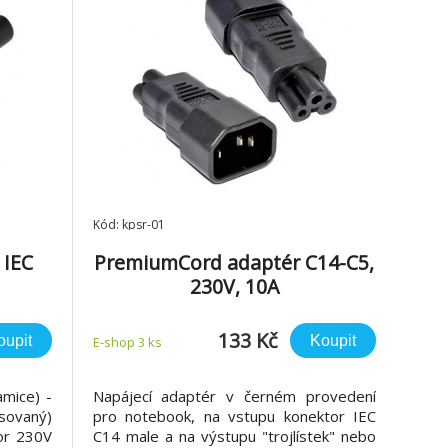
Kód: kpsr-01
 IEC
PremiumCord adaptér C14-C5,
230V, 10A
133 Kč
oupit
Koupit
E-shop 3 ks
mice) -
Napájecí adaptér v černém provedení
isovaný)
pro notebook, na vstupu konektor IEC
tor 230V
C14 male a na výstupu "trojlístek" nebo