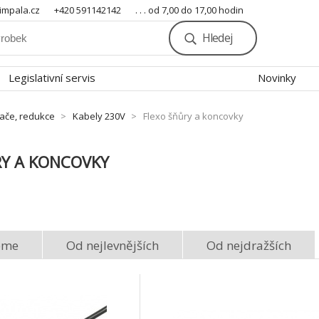
mpala.cz
+420 591142142
. . . od 7,00 do 17,00 hodin
Hledej
Legislativní servis
Novinky
nače, redukce
Kabely 230V
Flexo šňůry a koncovky
RY A KONCOVKY
eme
Od nejlevnějších
Od nejdražších