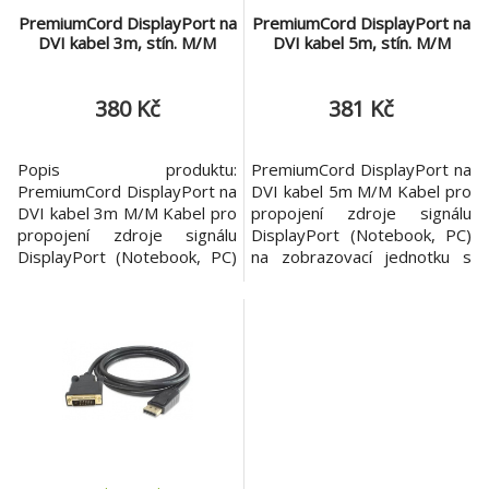
PremiumCord DisplayPort na
PremiumCord DisplayPort na
DVI kabel 3m, stín. M/M
DVI kabel 5m, stín. M/M
380 Kč
381 Kč
Popis produktu:
PremiumCord DisplayPort na
PremiumCord DisplayPort na
DVI kabel 5m M/M Kabel pro
DVI kabel 3m M/M Kabel pro
propojení zdroje signálu
propojení zdroje signálu
DisplayPort (Notebook, PC)
DisplayPort (Notebook, PC)
na zobrazovací jednotku s
na zobrazovací jednotku s
DVI vstupem (monitor, TV).
DVI vstupem (monitor, TV).
DisplayPort musí být zdroj
DisplayPort musí být zdroj
signálu! * 5m délka *
signálu! * 3m délka *
kompatibilní s Displayport
kompatibilní s Displayport
1.1, až 1.62Gbps a 2.7Gbps
1.1, až 1.62Gbps a 2.7Gbps
přenosová rychlost dat *
přenosová rychlost dat *
podpora plného Displayport
podpora plného Displayport
propojení. * ko