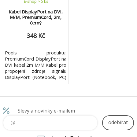
E-shop > 5 ks
Kabel DisplayPort na DVI,
M/M, PremiumCord, 2m,
černý
348 Kč
Popis produktu:
PremiumCord DisplayPort na
DVI kabel 2m M/M Kabel pro
propojení zdroje signálu
DisplayPort (Notebook, PC)
na zobrazovací jednotku s
DVI vstupem (monitor, TV).
DisplayPort musí být zdroj
signálu! * 2m délka *
kompatibilní s Displayport
Slevy a novinky e-mailem
1.1, až 1.62Gbps a 2.7Gbps
přenosová rychlost dat *
odebírat
podpora plného Displaypor