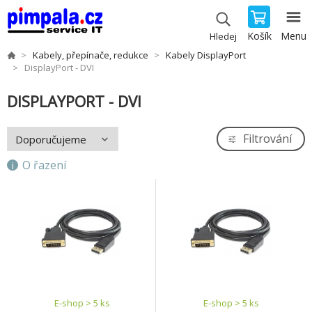
Košík
Menu
Hledej
Kabely, přepínače, redukce
Kabely DisplayPort
DisplayPort - DVI
DISPLAYPORT - DVI
Filtrování
O řazení
E-shop > 5 ks
E-shop > 5 ks