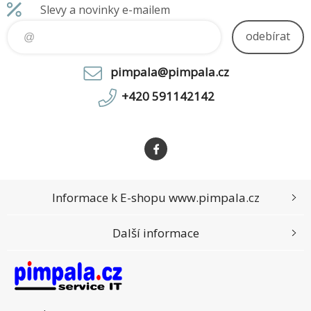
Disk je kompatibilní s DELL
Slevy a novinky e-mailem
servery: PowerEdge T160 a
další Poznámka k záruce
odebírat
disků v serverech DEL
pimpala@pimpala.cz
+420 591142142
Informace k E-shopu www.pimpala.cz
Další informace