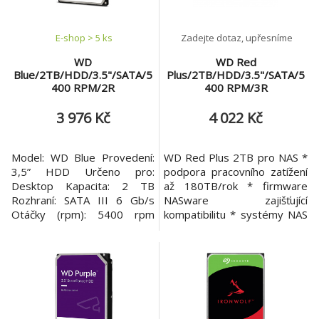
E-shop > 5 ks
Zadejte dotaz, upřesníme
WD
WD Red
Blue/2TB/HDD/3.5"/SATA/5
Plus/2TB/HDD/3.5"/SATA/5
400 RPM/2R
400 RPM/3R
3 976 Kč
4 022 Kč
Model: WD Blue Provedení:
WD Red Plus 2TB pro NAS *
3,5” HDD Určeno pro:
podpora pracovního zatížení
Desktop Kapacita: 2 TB
až 180TB/rok * firmware
Rozhraní: SATA III 6 Gb/s
NASware zajišťující
Otáčky (rpm): 5400 rpm
kompatibilitu * systémy NAS
Buffer u HDD (MB): 64 MB
v malých a středně velkých
Rozměry: 101.6 x 26.1 x 147
firmách využívajících
mm Záruka: 2 roky
nepřetržitý provoz Kapacita:
2TB Typ disku: 3,5" Rozhraní:
SATA Přenosová rychlost: až
175MB/s Počet otáček:
5400RPM Vyrovnávací