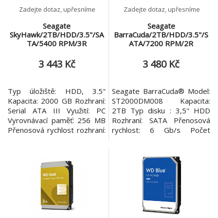
Zadejte dotaz, upřesníme
Zadejte dotaz, upřesníme
Seagate
Seagate
SkyHawk/2TB/HDD/3.5"/SA
BarraCuda/2TB/HDD/3.5"/S
TA/5400 RPM/3R
ATA/7200 RPM/2R
3 443 Kč
3 480 Kč
Typ úložiště: HDD, 3.5"
Seagate BarraCuda® Model:
Kapacita: 2000 GB Rozhraní:
ST2000DM008 Kapacita:
Serial ATA III Využití: PC
2TB Typ disku : 3,5" HDD
Vyrovnávací paměť: 256 MB
Rozhraní: SATA Přenosová
Přenosová rychlost rozhraní:
rychlost: 6 Gb/s Počet
6 Gbit/s Trvalá přenosová
otáček: 7200 ot./min
rychlost: 180 MiB/s Max.
Vyrovnávací paměť: 256MB
počet podporovaných kamer:
Napájení(Včetně šumu): *5V
64 Start/stop cykly: 600000
±5% *12V ±10% Provozní
Limit: 180 TB/rok Spotřeba:
teplota: 0-60°C Záruka: 24
3,7 W Provozní teplota: 0 -
měsíců Cykly příkazů
60 °C Velikost: 101,6 x 20,2
Load/Unload: 600 000
x 1
Pokročilé fo