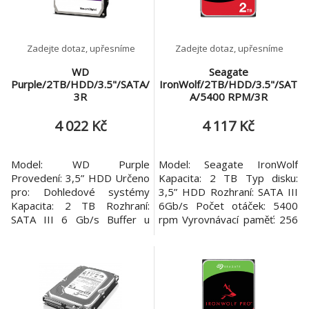
paměť: 64MB Rozměry:
Zadejte dotaz, upřesníme
Zadejte dotaz, upřesníme
WD
Seagate
Purple/2TB/HDD/3.5"/SATA/
IronWolf/2TB/HDD/3.5"/SAT
3R
A/5400 RPM/3R
4 022 Kč
4 117 Kč
Model: WD Purple
Model: Seagate IronWolf
Provedení: 3,5” HDD Určeno
Kapacita: 2 TB Typ disku:
pro: Dohledové systémy
3,5” HDD Rozhraní: SATA III
Kapacita: 2 TB Rozhraní:
6Gb/s Počet otáček: 5400
SATA III 6 Gb/s Buffer u
rpm Vyrovnávací paměť: 256
HDD (MB): 64 MB Rozměry:
MB Provozní teplota: 0 – 65
101.6 x 26.1 x 147 mm
C Rozměry (Š x V x H):
Hmotnost: 450 g Záruka: 3
101,85 x 20,20 x 146,99 mm
roky
Hmotnost: 415g Záruka: 3
roky Informace o povinnosti
splnění dodatečné vývozní