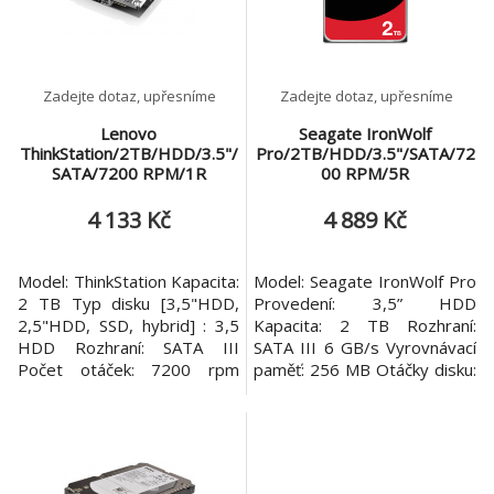
podmínky uložené výr
Zadejte dotaz, upřesníme
Zadejte dotaz, upřesníme
Lenovo
Seagate IronWolf
ThinkStation/2TB/HDD/3.5"/
Pro/2TB/HDD/3.5"/SATA/72
SATA/7200 RPM/1R
00 RPM/5R
4 133 Kč
4 889 Kč
Model: ThinkStation Kapacita:
Model: Seagate IronWolf Pro
2 TB Typ disku [3,5"HDD,
Provedení: 3,5” HDD
2,5"HDD, SSD, hybrid] : 3,5
Kapacita: 2 TB Rozhraní:
HDD Rozhraní: SATA III
SATA III 6 GB/s Vyrovnávací
Počet otáček: 7200 rpm
paměť: 256 MB Otáčky disku:
Záruka: 1 rok
7200rpm Rozměry: 101 x 26
x 146 mm (Š x V x H )
Hmotnost: 620g Záruka: 5 let
Informace o povinnosti
splnění dodatečné vývozní