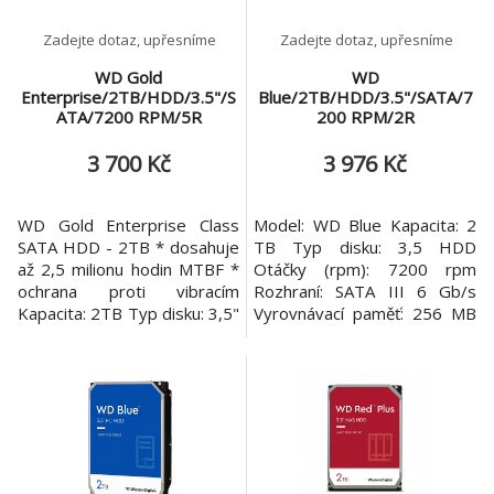
Zadejte dotaz, upřesníme
Zadejte dotaz, upřesníme
WD Gold
WD
Enterprise/2TB/HDD/3.5"/S
Blue/2TB/HDD/3.5"/SATA/7
ATA/7200 RPM/5R
200 RPM/2R
3 700 Kč
3 976 Kč
WD Gold Enterprise Class
Model: WD Blue Kapacita: 2
SATA HDD - 2TB * dosahuje
TB Typ disku: 3,5 HDD
až 2,5 milionu hodin MTBF *
Otáčky (rpm): 7200 rpm
ochrana proti vibracím
Rozhraní: SATA III 6 Gb/s
Kapacita: 2TB Typ disku: 3,5"
Vyrovnávací paměť: 256 MB
Rozhraní: SATA Přenosová
Záruka: 2 roky
rychlost: až 200MB/s Počet
otáček: 7200 RPM
Vyrovnávací paměť: 128MB
Rozměry:
147x101,6x26,1mmmm
Hmotnost: 640g Záruka: 5
let WD Gold pro rozh