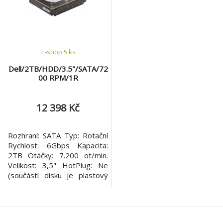
podmínky uložené výrobcem
Seagate naleznete v záložce
"Od
E-shop 5 ks
Dell/2TB/HDD/3.5"/SATA/72
00 RPM/1R
12 398 Kč
Rozhraní: SATA Typ: Rotační
Rychlost: 6Gbps Kapacita:
2TB Otáčky: 7.200 ot/min.
Velikost: 3,5" HotPlug: Ne
(součástí disku je plastový
Carrier rámeček) Part
Number: 400-BRCT SKU
Number: 400-BRCT EAN
Number: 5397184994214