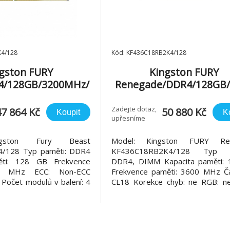
K4/128
Kód: KF436C18RB2K4/128
gston FURY
Kingston FURY
4/128GB/3200MHz/
Renegade/DDR4/128GB/
4x32GB/Black
MHz/CL18/4x32GB/Bl
Zadejte dotaz,
47 864 Kč
50 880 Kč
Koupit
K
upřesníme
ngston Fury Beast
Model: Kingston FURY Re
/128 Typ paměti: DDR4
KF436C18RB2K4/128 Typ p
ěti: 128 GB Frekvence
DDR4, DIMM Kapacita paměti:
00 MHz ECC: Non-ECC
Frekvence paměti: 3600 MHz Ča
 Počet modulů v balení: 4
CL18 Korekce chyb: ne RGB: n
ť Kingston FURY™ Beast
modulů v balení: 4 x 32 GB Záruka
il
Kingston FURY Renegade 
rychlosti a nízké latence pro ex