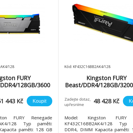
2AK4/128
Kód: KF432C16BB2AK4/128
gston FURY
Kingston FURY
/DDR4/128GB/3600
Beast/DDR4/128GB/320
4x32GB/RGB/Black
CL16/4x32GB/RGB/Bl
Zadejte dotaz,
51 443 Kč
48 428 Kč
Koupit
K
upřesníme
gston FURY Renegade
Model: Kingston FURY 
AK4/128 Typ paměti:
KF432C16BB2AK4/128 Typ p
apacita paměti: 128 GB
DDR4, DIMM Kapacita paměti: