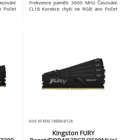
sování:
Frekvence paměti: 3600 MHz Časování:
o Počet
CL18 Korekce chyb: ne RGB: ano Počet
: 10 let
modulů v balení: 4 x 32 GB Záruka: 10 let
t RGB
Kingston FURY Beast RGB
RGB1 s
Přizpůsobitelné osvětlení RGB1 s
elegantním
Kód: KF436C18BBK4/128
Kingston FURY