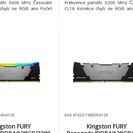
ěti: 3600 MHz Časování:
Frekvence paměti: 3200 MHz Ča
chyb: ne RGB: ano Počet
CL16 Korekce chyb: ne RGB: an
: 4 x 32 GB Záruka: 10 let
modulů v balení: 4 x 32 GB Záruka
Y Renegade RGB Úžasný
Kingston FURY Beas
Přizpůsobitelné osvětlení 
elegantním
2AK4/128
Kód: KF432C16RB2K4/128
gston FURY
Kingston FURY