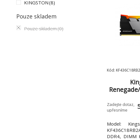
KINGSTON
(8)
Pouze skladem
Pouze skladem
(0)
Kód: KF436C18RB
Kin
Renegade
MHz/CL18/
Zadejte dotaz,
upřesníme
Model: Kin
KF436C18RB2
DDR4, DIMM K