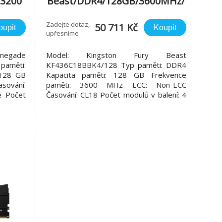
3200
Beast/DDR4/128GB/3600MHz/
ack
CL18/4x32GB/Black
Zadejte dotaz,
50 711 Kč
oupit
Koupit
upřesníme
negade
Model: Kingston Fury Beast
aměti:
KF436C18BBK4/128 Typ paměti: DDR4
 128 GB
Kapacita paměti: 128 GB Frekvence
sování:
paměti: 3600 MHz ECC: Non-ECC
e Počet
Časování: CL18 Počet modulů v balení: 4
: 10 let
x 32 GB Paměť Kingston FURY™ Beast
Vysoké
DDR4 Nízkoprofil