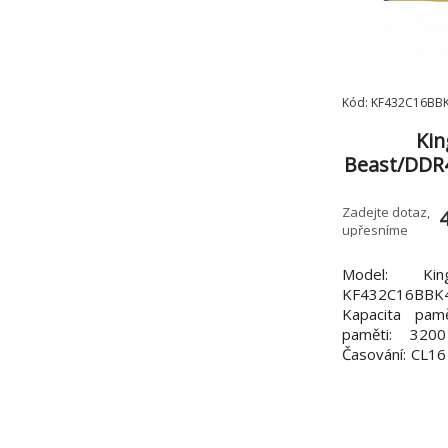
Kód: KF432C16BB
Kin
Beast/DDR
CL16/
Zadejte dotaz,
upřesníme
Model: Ki
KF432C16BBK4
Kapacita pam
paměti: 32
Časování: CL16
x 32 GB Pamě
DDR4 Nízkoprof