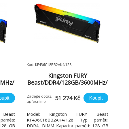
Kód: KF436C18BB2AK4/128
Kingston FURY
0MHz/
Beast/DDR4/128GB/3600MHz/
ack
CL18/4x32GB/RGB/Black
Zadejte dotaz,
51 274 Kč
oupit
Koupit
upřesníme
Beast
Model: Kingston FURY Beast
aměti:
KF436C18BB2AK4/128 Typ paměti:
 128 GB
DDR4, DIMM Kapacita paměti: 128 GB