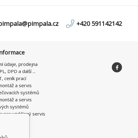
pimpala@pimpala.cz
+420 591142142
informace
ní údaje, prodejna
PL, DPD a další ...
T, ceník prací
montáž a servis
ečovacích systémů
montáž a servis
vých systémů
e pro vzdálený servis
oků,