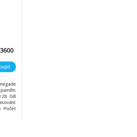
3600
ack
oupit
negade
aměti:
 128 GB
sování:
e Počet
: 10 let
Vysoké