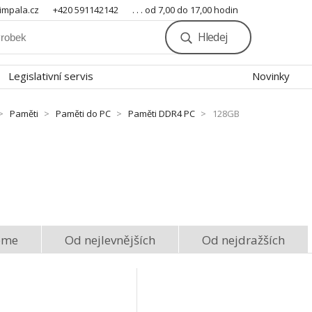
mpala.cz
+420 591142142
. . . od 7,00 do 17,00 hodin
Hledej
Legislativní servis
Novinky
Paměti
Paměti do PC
Paměti DDR4 PC
128GB
eme
Od nejlevnějších
Od nejdražších