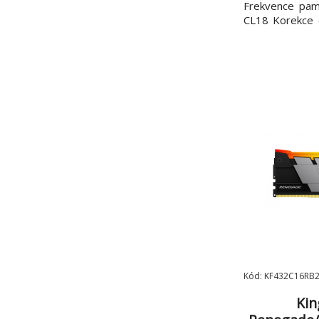
Frekvence pam
CL18 Korekce 
modulů v balení
Kingston FUR
styl RGB
Kód: KF432C16RB
Kin