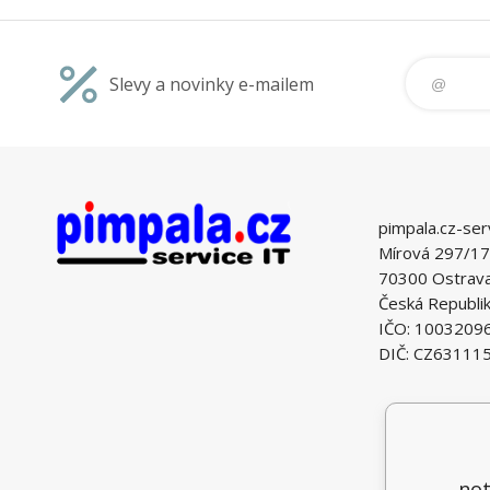
Slevy a novinky e-mailem
pimpala.cz-ser
Mírová 297/17
70300 Ostrava 
Česká Republi
IČO: 1003209
DIČ: CZ63111
not