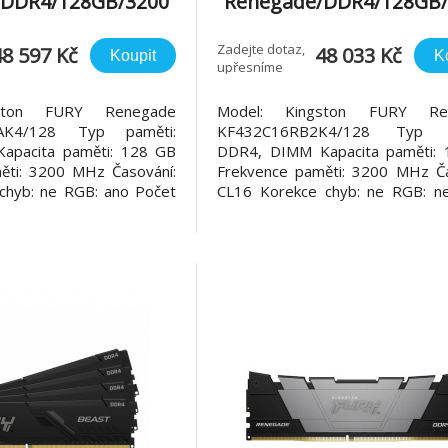
/DDR4/128GB/3200
Renegade/DDR4/128GB/
4x32GB/RGB/Black
MHz/CL16/4x32GB/Bl
Zadejte dotaz,
48 597 Kč
48 033 Kč
Koupit
K
upřesníme
gston FURY Renegade
Model: Kingston FURY Re
AK4/128 Typ paměti:
KF432C16RB2K4/128 Typ p
apacita paměti: 128 GB
DDR4, DIMM Kapacita paměti:
ěti: 3200 MHz Časování:
Frekvence paměti: 3200 MHz Ča
chyb: ne RGB: ano Počet
CL16 Korekce chyb: ne RGB: n
: 4 x 32 GB Záruka: 10 let
modulů v balení: 4 x 32 GB Záruka
Y Renegade RGB Úžasný
Kingston FURY Renegade 
rychlosti a nízké latence pro extr