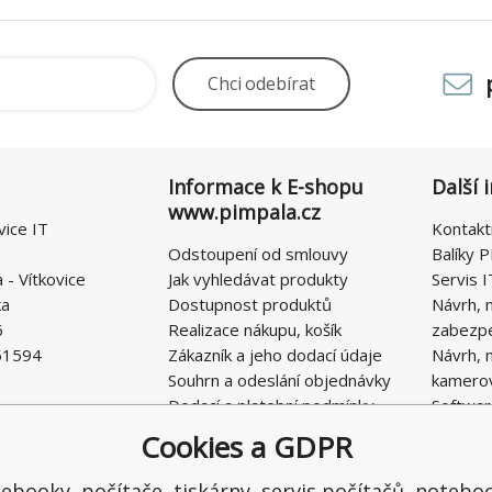
Chci
odebírat
Informace k E-shopu
Další 
www.pimpala.cz
vice IT
Kontakt
Odstoupení od smlouvy
Balíky P
- Vítkovice
Jak vyhledávat produkty
Servis I
ka
Dostupnost produktů
Návrh, 
6
Realizace nákupu, košík
zabezp
51594
Zákazník a jeho dodací údaje
Návrh, 
Souhrn a odeslání objednávky
kamero
Dodací a platební podmínky
Softwar
Obchodní podmínky E-SHOPU
Cookies a GDPR
Ochrana osobních údajů
Řešení nedostatků, reklamace
ebooky, počítače, tiskárny, servis počítačů, notebo