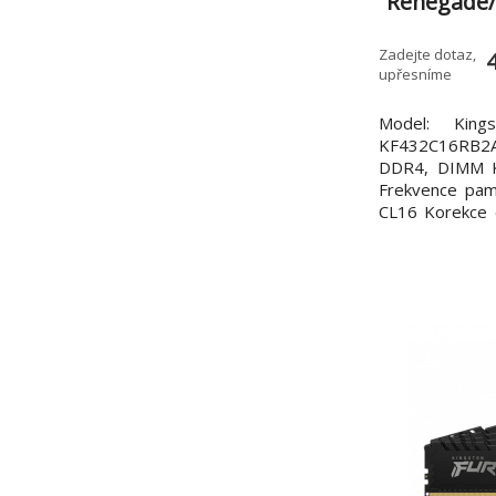
Renegade
MHz/CL16/
Zadejte dotaz,
upřesníme
Model: Kin
KF432C16RB2
DDR4, DIMM K
Frekvence pam
CL16 Korekce 
modulů v balení
Kingston FUR
styl RGB