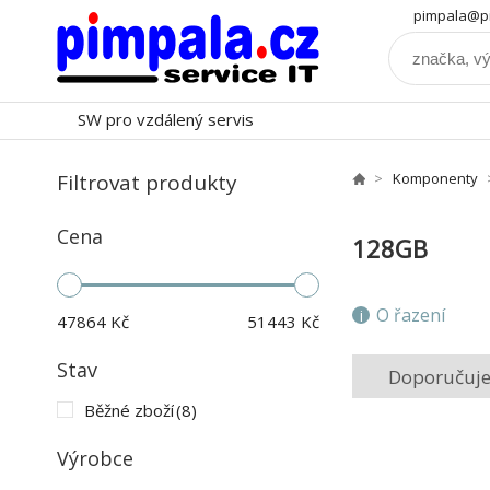
pimpala@pi
SW pro vzdálený servis
Filtrovat produkty
Komponenty
Cena
128GB
O řazení
47864
Kč
51443
Kč
Stav
Doporučuj
Běžné zboží
(8)
Výrobce