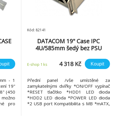
Kód: 82141
 CASE
DATACOM 19" Case IPC
4U/585mm šedý bez PSU
4 318 Kč
oupit
Koupit
E-shop 1 ks
0mm - 1
Přední panel /vše umístěné za
cení 19"
zamykatelnými dvířky *ON/OFF vypínač
18" (450
*RESET tlačítko *HDD1 LED dioda
 možno
*HDD2 LED dioda *POWER LED dioda
dné pro
*2 USB port Kompatibilita s MB *mATX,
00 mm -
ATX, max. 305 x 330 mm Ventilace
00mm -
*přívod vzduchu - 1ks 120 x 120 v
přední části *odvod vzduchu - příprava
pro 2ks 80 x 80 mm v zadní části /pouze