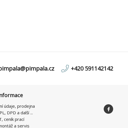
pimpala@pimpala.cz
+420 591142142
informace
ní údaje, prodejna
PL, DPD a další ...
T, ceník prací
montáž a servis