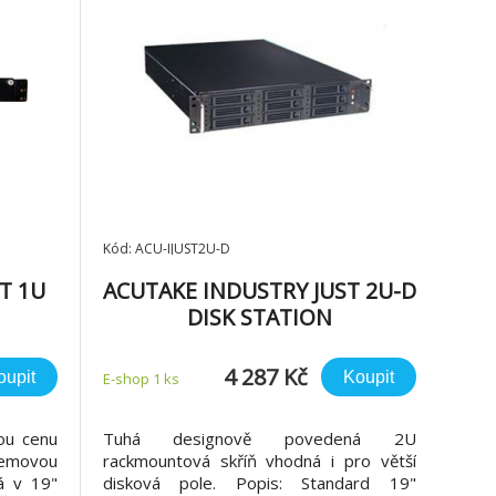
Kód: ACU-IJUST2U-D
T 1U
ACUTAKE INDUSTRY JUST 2U-D
DISK STATION
4 287 Kč
oupit
Koupit
E-shop 1 ks
ou cenu
Tuhá designově povedená 2U
emovou
rackmountová skříň vhodná i pro větší
á v 19"
disková pole. Popis: Standard 19"