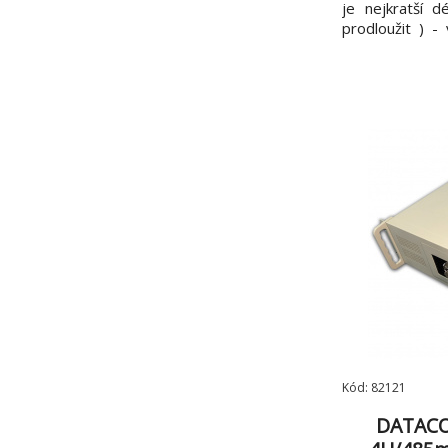
je nejkratší d
prodloužit ) 
hloubkou 800,
držáků 100mm
40kg
Kód: 82121
DATACO