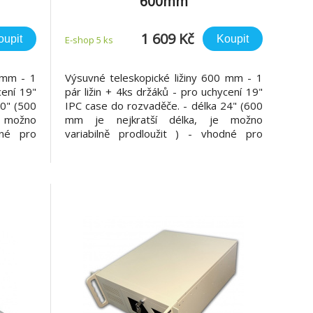
600mm
1 609 Kč
oupit
Koupit
E-shop 5 ks
 mm - 1
Výsuvné teleskopické ližiny 600 mm - 1
cení 19"
pár ližin + 4ks držáků - pro uchycení 19"
20" (500
IPC case do rozvaděče. - délka 24" (600
 možno
mm je nejkratší délka, je možno
dné pro
variabilně prodloužit ) - vhodné pro
mm (při
rozvaděče s hloubkou 800 a 900 mm (při
št i 900
posunutí zadních vertikálních lišt i 1000
100mm a
mm hloubky) - délka držáků 100mm a
300mm - max.nosnost 40kg