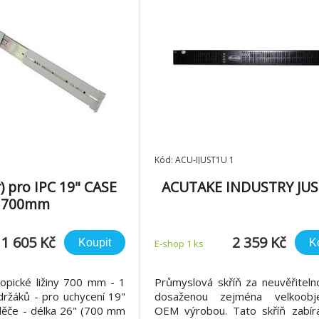
Kód: ACU-IJUST1U 1
r) pro IPC 19" CASE
ACUTAKE INDUSTRY JUS
700mm
1 605 Kč
2 359 Kč
Koupit
K
E-shop 1 ks
opické ližiny 700 mm - 1
Průmyslová skříň za neuvěřiteln
 držáků - pro uchycení 19"
dosaženou zejména velkoobj
děče - délka 26" (700 mm
OEM výrobou. Tato skříň zabír