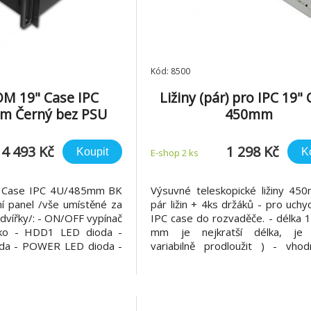
Kód: 8500
M 19" Case IPC
Ližiny (pár) pro IPC 19"
m Černý bez PSU
450mm
4 493 Kč
1 298 Kč
Koupit
K
E-shop 2 ks
Case IPC 4U/485mm BK
Výsuvné teleskopické ližiny 45
í panel /vše umístěné za
pár ližin + 4ks držáků - pro uchy
dvířky/: - ON/OFF vypínač
IPC case do rozvaděče. - délka 
tko - HDD1 LED dioda -
mm je nejkratší délka, je
da - POWER LED dioda -
variabilně prodloužit ) - vho
patibilita s MB: - mATX,
rozvaděče s hloubkou 600 a 8
 x 245 mm Ventilace: -
délka držáků 100mm a 3
 - 1ks 120 x 120 v přední
max.nosnost 40kg
zduchu - pří