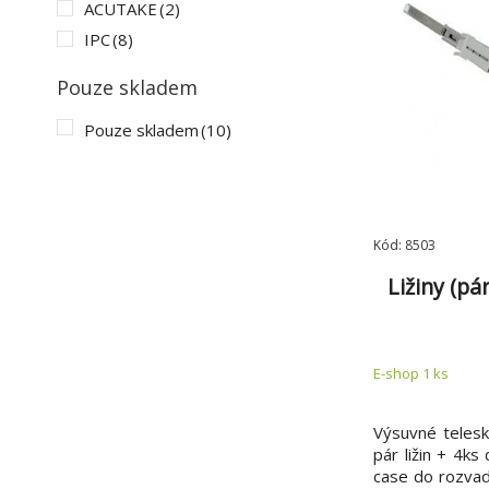
ACUTAKE
(2)
IPC
(8)
Pouze skladem
Pouze skladem
(10)
Kód: 8503
Ližiny (pá
E-shop 1 ks
Výsuvné telesk
pár ližin + 4ks
case do rozva