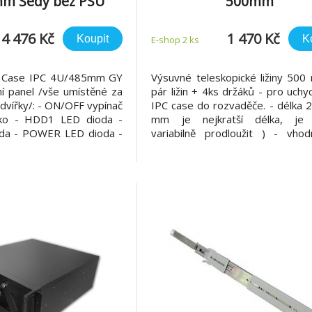
m Šedý bez PSU
500mm
4 476 Kč
1 470 Kč
Koupit
K
E-shop 2 ks
Case IPC 4U/485mm GY
Výsuvné teleskopické ližiny 500
í panel /vše umístěné za
pár ližin + 4ks držáků - pro uchy
dvířky/: - ON/OFF vypínač
IPC case do rozvaděče. - délka 
tko - HDD1 LED dioda -
mm je nejkratší délka, je
da - POWER LED dioda -
variabilně prodloužit ) - vho
patibilita s MB: - mATX,
rozvaděče s hloubkou 600 a 800 
 x 245 mm Ventilace: -
posunutí zadních vertikálních li
 - 1ks 120 x 120 v přední
mm hloubky) - délka držáků 
zduchu - p
300mm - max.nosnost 40kg