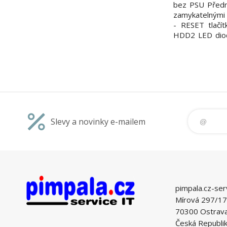
bez PSU Předn
zamykatelnými 
- RESET tlačí
HDD2 LED dio
2 USB port Kom
ATX, max. 305
přívod vzduchu
části - odvod v
Slevy a novinky e-mailem
pimpala.cz-ser
Mírová 297/17
70300 Ostrava 
Česká Republi