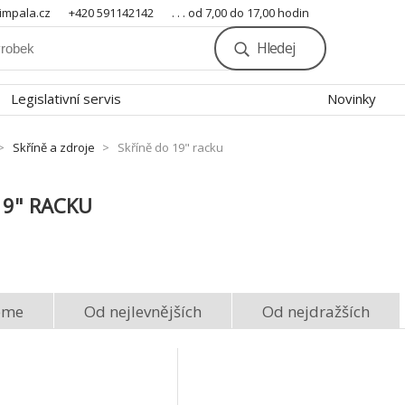
mpala.cz
+420 591142142
. . . od 7,00 do 17,00 hodin
Hledej
Legislativní servis
Novinky
Skříně a zdroje
Skříně do 19" racku
19" RACKU
eme
Od nejlevnějších
Od nejdražších