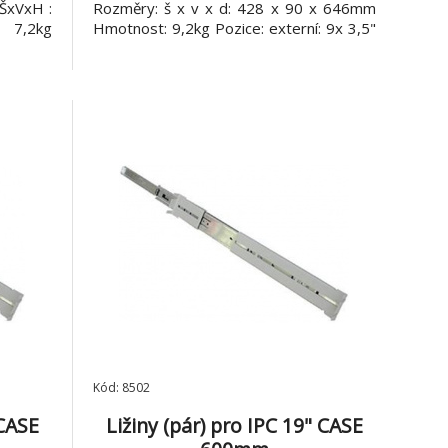
 ŠxVxH :
Rozměry: š x v x d: 428 x 90 x 646mm
7,2kg
Hmotnost: 9,2kg Pozice: externí: 9x 3,5"
DD jsou
- rámeček na HDD Uvnitř za pozicemi
rni: 1x
pro HDD zařízení jsou čtyři ventilátory
 šuplíky
80mm 12V 0,12A. Celý panel s
ventilátory lze demontovat. Front panel:
Kód: 8502
 CASE
Ližiny (pár) pro IPC 19" CASE