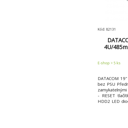
Kód: 82131
DATACO
4U/485m
E-shop > 5 ks
DATACOM 19" 
bez PSU Předn
zamykatelnými 
- RESET tlačí
HDD2 LED dio
2 USB port Kom
ATX, max. 305
přívod vzduchu
části - odvod v