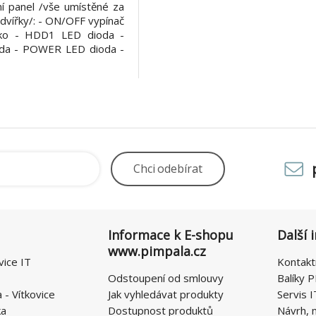
í panel /vše umístěné za
dvířky/: - ON/OFF vypínač
tko - HDD1 LED dioda -
da - POWER LED dioda -
patibilita s MB: - mATX,
 x 330 mm Ventilace: -
 - 1ks 120 x 120 v přední
zduchu - p
Chci
odebírat
Informace k E-shopu
Další 
www.pimpala.cz
vice IT
Kontakt
Odstoupení od smlouvy
Balíky P
- Vítkovice
Jak vyhledávat produkty
Servis I
ka
Dostupnost produktů
Návrh, 