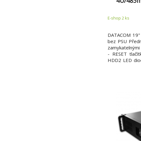
4U/485m
E-shop 2 ks
DATACOM 19" 
bez PSU Předn
zamykatelnými 
- RESET tlačí
HDD2 LED dio
2 USB port Kom
ATX, max. 305
přívod vzduchu
části - odvod v