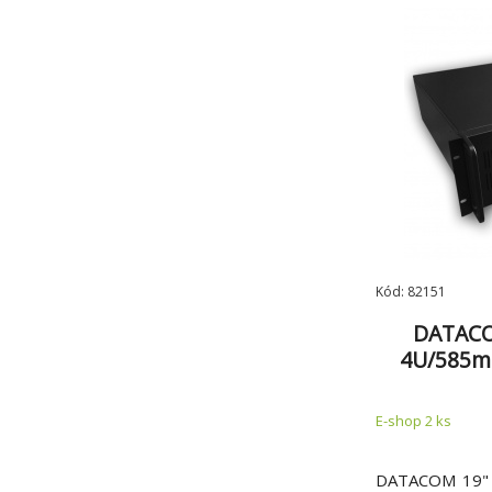
Kód: 82151
DATACO
4U/585m
E-shop 2 ks
DATACOM 19" 