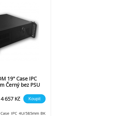
M 19" Case IPC
m Černý bez PSU
4 657 Kč
Koupit
Case IPC 4U/585mm BK