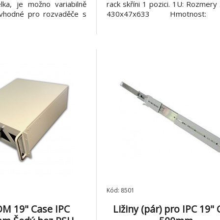
élka, je možno variabilně
rack skříni 1 pozici. 1U: Rozmery
- vhodné pro rozvaděče s
430x47x633 Hmotnost: 
 900 a 1000 mm - délka
Ventilatory: 3 Mezi MB a H
 a 300mm - max.nosnost
umístěny 3 turbíny. Pozice exte
5.25“ Interni: 2x 3,5“ – výsuvné
Použití pro ATX Použitelný zdr
Kód: 8501
M 19" Case IPC
Ližiny (pár) pro IPC 19"