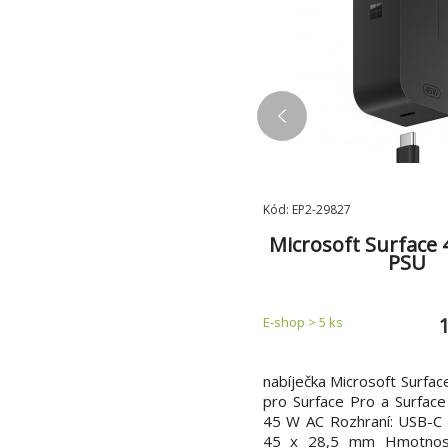
AUV128-128G-RBE
Kód: EP2-29827
DATA UV128/128GB/USB
Microsoft Surface
3.2/USB-A/Modrá
PSU
437 Kč
 > 5 ks
E-shop > 5 ks
lý USB Flash disk s výsuvným USB
nabíječka Microsoft Surfa
ktorem od výrobce ADATA. Kapacita
pro Surface Pro a Surface
: 128 Rozhraní: USB 3.0 (Zpětně
45 W AC Rozhraní: USB-C
patibilní s USB 2.0) Barva:
45 x 28,5 mm Hmotnos