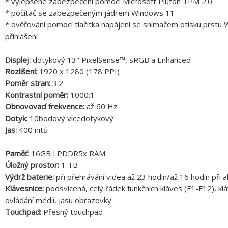
* vylepšené zabezpečení pomocí Microsoft Pluton TPM 2.0
* počítač se zabezpečeným jádrem Windows 11
* ověřování pomocí tlačítka napájení se snímačem otisku prst
přihlášení
Displej:
dotykový 13" PixelSense™, sRGB a Enhanced
Rozlišení:
1920 x 1280 (178 PPI)
Poměr stran:
3:2
Kontrastní poměr:
1000:1
Obnovovací frekvence:
až 60 Hz
Dotyk:
10bodový vícedotykový
Jas:
400 nitů
Paměť:
16GB LPDDR5x RAM
Úložný prostor:
1 TB
Výdrž baterie:
při přehrávání videa až 23 hodin/až 16 hodin při a
Klávesnice:
podsvícená, celý řádek funkčních kláves (F1-F12), klá
ovládání médií, jasu obrazovky
Touchpad:
Přesný touchpad