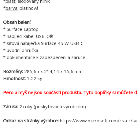
*
plášť:
eloxovaný hliník
*
barva:
platinová
Obsah balení:
* Surface Laptop
* nabíjecí kabel USB-C®
* síťová nabíječka Surface 45 W USB-C
* úvodní příručka
* dokumentace k zabezpečení a záruce
Rozměry:
285,65 x 214,14 x 15,6 mm
Hmotnost:
1,22 kg
Pero a myš nejsou součástí produktu. Tyto doplňky si můžete do
Záruka:
2 roky (poskytovaná výrobcem)
Odkaz na stránky výrobce:
https://www.microsoft.com/cs-cz/su