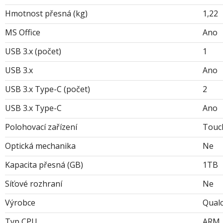
Hmotnost přesná (kg)
1,22
MS Office
Ano
USB 3.x (počet)
1
USB 3.x
Ano
USB 3.x Type-C (počet)
2
USB 3.x Type-C
Ano
Polohovací zařízení
Touc
Optická mechanika
Ne
Kapacita přesná (GB)
1TB
Síťové rozhraní
Ne
Výrobce
Qual
Typ CPU
ARM