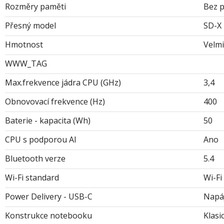
Rozměry paměti
Bez p
Přesný model
SD-X 
Hmotnost
Velmi
WWW_TAG
Max.frekvence jádra CPU (GHz)
3,4
Obnovovací frekvence (Hz)
400
Baterie - kapacita (Wh)
50
CPU s podporou AI
Ano
Bluetooth verze
5.4
Wi-Fi standard
Wi-Fi
Power Delivery - USB-C
Napáj
Konstrukce notebooku
Klasi