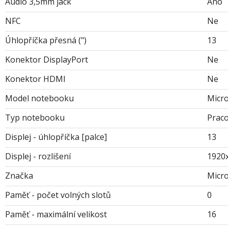
Audio 3,5mm jack
Ano
NFC
Ne
Úhlopříčka přesná (")
13
Konektor DisplayPort
Ne
Konektor HDMI
Ne
Model notebooku
Micro
Typ notebooku
Prac
Displej - úhlopříčka [palce]
13
Displej - rozlišení
1920
Značka
Micro
Paměť - počet volných slotů
0
Paměť - maximální velikost
16