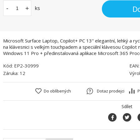
Do
-
+
ks
Microsoft Surface Laptop, Copilot+ PC 13" elegantní, lehký a ry
na klávesnici s velkým touchpadem a speciální klávesou Copilot 
Windows 11 Pro + předinstalovaná aplikace Microsoft 365 Proce
Kód:
EP2-30999
EAN
Záruka:
12
Výro
Do oblíbených
Dotaz prodejci
P
Sdílet