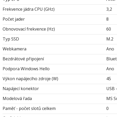
Frekvence jádra CPU (GHz)
3,2
Počet jader
8
Obnovovací frekvence (Hz)
60
Typ SSD
M.2
Webkamera
Ano
Bezdrátové připojení
Blue
Podpora Windows Hello
Ano
Výkon napájecího zdroje (W)
45
Napájecí konektor
USB -
Modelová řada
MS Su
Paměť - počet slotů celkem
0