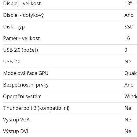
Displej - velikost
13" - 
Displej - dotykový
Ano
Disk - typ
SSD
Paměť - velikost
16
USB 2.0 (počet)
0
USB 2.0
Ne
Modelová řada GPU
Qual
Bezpečnostní prvky
Ano
Operační systém
Wind
Thunderbolt 3 (kompatibilní)
Ne
Výstup VGA
Ne
Výstup DVI
Ne