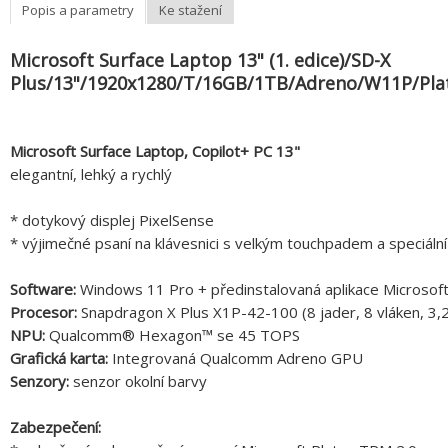
Popis a parametry
Ke stažení
Microsoft Surface Laptop 13" (1. edice)/SD-X
Plus/13"/1920x1280/T/16GB/1TB/Adreno/W11P/Pla
Microsoft Surface Laptop, Copilot+ PC 13"
elegantní, lehký a rychlý
* dotykový displej PixelSense
* výjimečné psaní na klávesnici s velkým touchpadem a speciální
Software:
Windows 11 Pro + předinstalovaná aplikace Microsof
Procesor:
Snapdragon X Plus X1P-42-100 (8 jader, 8 vláken, 3
NPU:
Qualcomm® Hexagon™ se 45 TOPS
Grafická karta:
Integrovaná Qualcomm Adreno GPU
Senzory:
senzor okolní barvy
Zabezpečení: