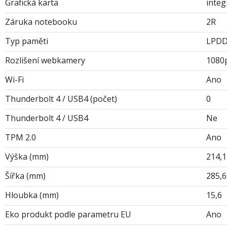
Grafická karta
inte
Záruka notebooku
2R
Typ paměti
LPDD
Rozlišení webkamery
1080
Wi-Fi
Ano
Thunderbolt 4 / USB4 (počet)
0
Thunderbolt 4 / USB4
Ne
TPM 2.0
Ano
Výška (mm)
214,1
Šířka (mm)
285,6
Hloubka (mm)
15,6
Eko produkt podle parametru EU
Ano