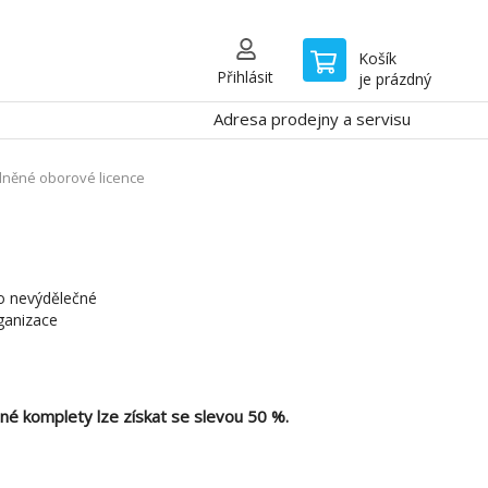
Košík
Přihlásit
je prázdný
Adresa prodejny a servisu
něné oborové licence
o nevýdělečné
ganizace
ané komplety lze získat se slevou 50 %.