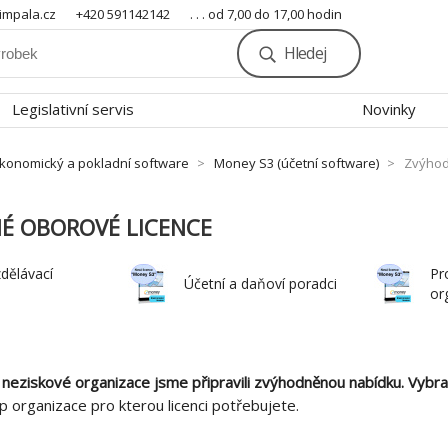
mpala.cz
+420 591142142
. . . od 7,00 do 17,00 hodin
Hledej
Legislativní servis
Novinky
konomický a pokladní software
Money S3 (účetní software)
Zvýhod
É OBOROVÉ LICENCE
zdělávací
Pr
Účetní a daňoví poradci
or
a neziskové organizace jsme připravili zvýhodněnou nabídku. Vybr
p organizace pro kterou licenci potřebujete.