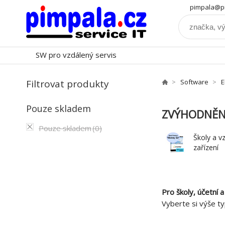
pimpala@pi
SW pro vzdálený servis
Filtrovat produkty
Software
E
Pouze skladem
ZVÝHODNĚN
Pouze skladem
(0)
Školy a v
zařízení
Pro školy, účetní 
Vyberte si výše ty