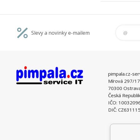
Slevy a novinky e-mailem
pimpala.cz-ser
Mírová 297/17
70300 Ostrava 
Česká Republi
IČO: 1003209
DIČ: CZ63111