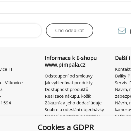
Chci
odebírat
Informace k E-shopu
Další 
www.pimpala.cz
vice IT
Kontakt
Odstoupení od smlouvy
Balíky P
- Vítkovice
Jak vyhledávat produkty
Servis I
ka
Dostupnost produktů
Návrh, 
6
Realizace nákupu, košík
zabezp
51594
Zákazník a jeho dodací údaje
Návrh, 
Souhrn a odeslání objednávky
kamero
Dodací a platební podmínky
Softwar
Obchodní podmínky E-SHOPU
Cookies a GDPR
Ochrana osobních údajů