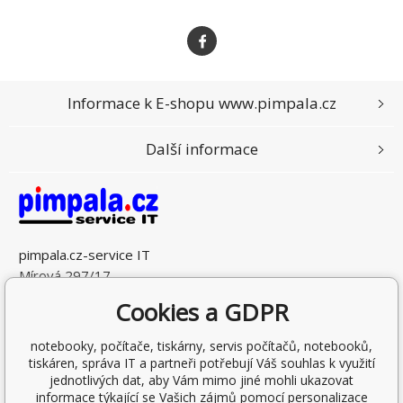
Informace k E-shopu www.pimpala.cz
Další informace
pimpala.cz-service IT
Mírová 297/17
70300 Ostrava - Vítkovice
Cookies a GDPR
Česká Republika
IČO: 10032096
notebooky, počítače, tiskárny, servis počítačů, notebooků,
DIČ: CZ6311151594
tiskáren, správa IT a partneři potřebují Váš souhlas k využití
jednotlivých dat, aby Vám mimo jiné mohli ukazovat
informace týkající se Vašich zájmů pomocí personalizace