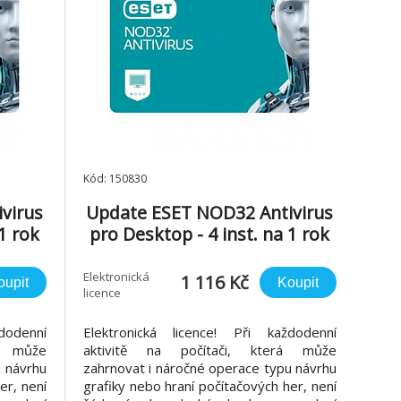
Kód: 150830
virus
Update ESET NOD32 Antivirus
1 rok
pro Desktop - 4 inst. na 1 rok
Elektronická
1 116 Kč
oupit
Koupit
licence
dodenní
Elektronická licence! Při každodenní
á může
aktivitě na počítači, která může
u návrhu
zahrnovat i náročné operace typu návrhu
er, není
grafiky nebo hraní počítačových her, není