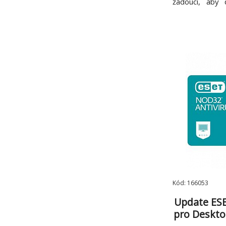
žádoucí, aby 
počítače díky
řešení. ESET
navržen s ohl
systémových p
má počítač
Kód: 166053
Update ESE
pro Desktop