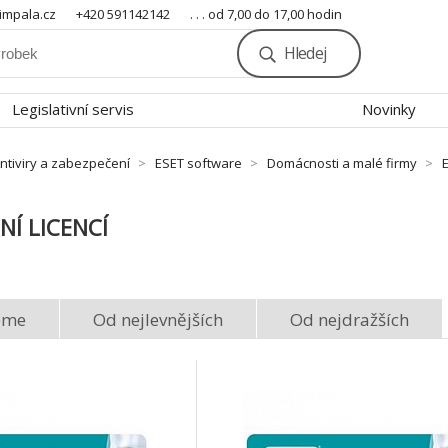
mpala.cz
+420 591142142
. . . od 7,00 do 17,00 hodin
Hledej
Legislativní servis
Novinky
ntiviry a zabezpečení
ESET software
Domácnosti a malé firmy
Í LICENCÍ
eme
Od nejlevnějších
Od nejdražších