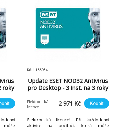
Kód: 166054
virus
Update ESET NOD32 Antivirus
2 roky
pro Desktop - 3 inst. na 3 roky
Elektronická
2 971 Kč
oupit
Koupit
licence
dodenní
Elektronická licence! Při každodenní
á může
aktivitě na počítači, která může