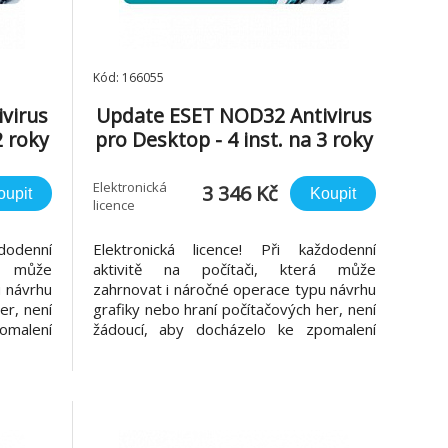
Kód: 166055
virus
Update ESET NOD32 Antivirus
2 roky
pro Desktop - 4 inst. na 3 roky
Elektronická
3 346 Kč
oupit
Koupit
licence
dodenní
Elektronická licence! Při každodenní
á může
aktivitě na počítači, která může
u návrhu
zahrnovat i náročné operace typu návrhu
er, není
grafiky nebo hraní počítačových her, není
omalení
žádoucí, aby docházelo ke zpomalení
irového
počítače díky činnosti antivirového řešení.
us byl
ESET NOD32 Antivirus byl navržen s
atížení
ohledem na nízké zatížení systémových
 kterým
prostředků, díky kterým má počítač