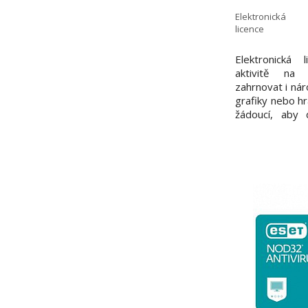
Elektronická
licence
Elektronická 
aktivitě na 
zahrnovat i ná
grafiky nebo hr
žádoucí, aby 
počítače díky
řešení. ESET
navržen s ohl
systémových p
má počítač