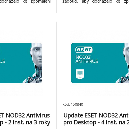
docházelo ke zpomalení
žádoucí, aby docházelo ke zp
 činnosti antivirového
počítače díky činnosti antiv
 NOD32 Antivirus byl
řešení. ESET NOD32 Antivir
edem na nízké zatížení
navržen s ohledem na nízké z
rostředků, díky kterým
systémových prostředků, díky
má počítač
Kód: 150840
T NOD32 Antivirus
Update ESET NOD32 Anti
 - 2 inst. na 3 roky
pro Desktop - 4 inst. na 