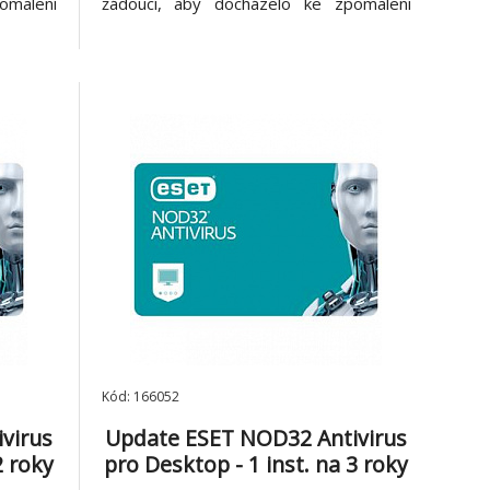
omalení
žádoucí, aby docházelo ke zpomalení
irového
počítače díky činnosti antivirového řešení.
us byl
ESET NOD32 Antivirus byl navržen s
atížení
ohledem na nízké zatížení systémových
 kterým
prostředků, díky kterým má počítač
Kód: 166052
virus
Update ESET NOD32 Antivirus
2 roky
pro Desktop - 1 inst. na 3 roky