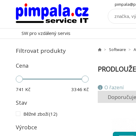
pimpala@pi
SW pro vzdálený servis
Filtrovat produkty
Software
A
Cena
PRODLOUŽEN
O řazení
741
Kč
3346
Kč
Doporučuj
Stav
Běžné zboží
(12)
Výrobce