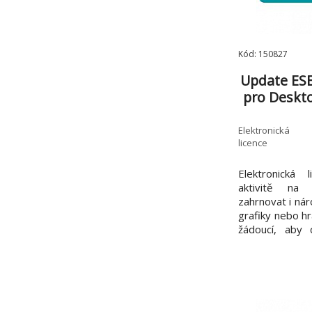
Kód: 150827
Update ESE
pro Desktop
Elektronická
licence
Elektronická 
aktivitě na 
zahrnovat i ná
grafiky nebo hr
žádoucí, aby 
počítače díky
řešení. ESET
navržen s ohl
systémových p
má počítač