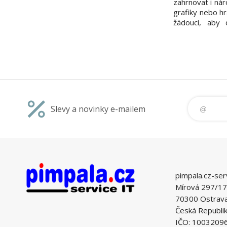
zahrnovat i ná
grafiky nebo hr
žádoucí, aby 
počítače díky
řešení. ESET
navržen s ohl
systémových p
má počítač
Slevy a novinky e-mailem
pimpala.cz-ser
Mírová 297/17
70300 Ostrava 
Česká Republi
IČO: 1003209