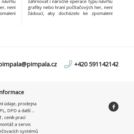
u návrhu
zahrnovat i náročné operace typu návrhu
er, není
grafiky nebo hraní počítačových her, není
omalení
žádoucí, aby docházelo ke zpomalení
irového
počítače díky činnosti antivirového řešení.
us byl
ESET NOD32 Antivirus byl navržen s
atížení
ohledem na nízké zatížení systémových
 kterým
prostředků, díky kterým má počítač
pimpala@pimpala.cz
+420 591142142
informace
ní údaje, prodejna
PL, DPD a další ...
T, ceník prací
montáž a servis
ečovacích systémů