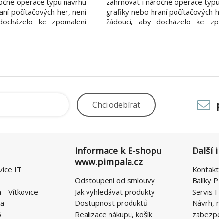
ročné operace typu návrhu
zahrnovat i náročné operace typ
aní počítačových her, není
grafiky nebo hraní počítačových h
docházelo ke zpomalení
žádoucí, aby docházelo ke zp
 činnosti antivirového
počítače díky činnosti antiv
 NOD32 Antivirus byl
řešení. ESET NOD32 Antivir
edem na nízké zatížení
navržen s ohledem na nízké z
rostředků, díky kterým
systémových prostředků, díky
má počítač
Chci
odebírat
Informace k E-shopu
Další 
www.pimpala.cz
vice IT
Kontakt
Odstoupení od smlouvy
Balíky P
- Vítkovice
Jak vyhledávat produkty
Servis I
ka
Dostupnost produktů
Návrh, 
6
Realizace nákupu, košík
zabezp