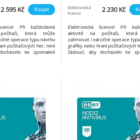
Elektronická
2 595 Kč
2 230 Kč
Koupit
K
licence
licence! Při každodenní
Elektronická licence! Při kaž
počítači, která může
aktivitě na počítači, kter
ročné operace typu návrhu
zahrnovat i náročné operace typ
aní počítačových her, není
grafiky nebo hraní počítačových h
docházelo ke zpomalení
žádoucí, aby docházelo ke zp
 činnosti antivirového
počítače díky činnosti antiv
 NOD32 Antivirus byl
řešení. ESET NOD32 Antivir
edem na nízké zatížení
navržen s ohledem na nízké z
rostředků, díky kterým
systémových prostředků, díky
má počítač