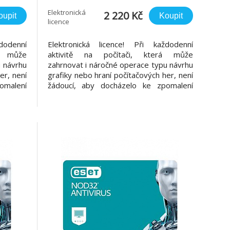
Elektronická
2 220 Kč
oupit
Koupit
licence
dodenní
Elektronická licence! Při každodenní
á může
aktivitě na počítači, která může
u návrhu
zahrnovat i náročné operace typu návrhu
er, není
grafiky nebo hraní počítačových her, není
omalení
žádoucí, aby docházelo ke zpomalení
irového
počítače díky činnosti antivirového řešení.
us byl
ESET NOD32 Antivirus byl navržen s
atížení
ohledem na nízké zatížení systémových
 kterým
prostředků, díky kterým má počítač