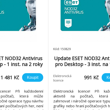
Kód: 150829
T NOD32 Antivirus
Update ESET NOD32 Anti
 - 1 inst. na 2 roky
pro Desktop - 3 inst. na 
Elektronická
1 481 Kč
991 Kč
Koupit
K
licence
licence! Při každodenní
Elektronická licence! Při kaž
počítači, která může
aktivitě na počítači, kter
ročné operace typu návrhu
zahrnovat i náročné operace typ
aní počítačových her, není
grafiky nebo hraní počítačových h