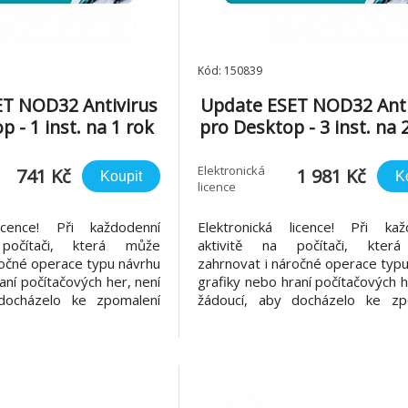
Kód: 150839
T NOD32 Antivirus
Update ESET NOD32 Anti
 - 1 inst. na 1 rok
pro Desktop - 3 inst. na 
Elektronická
741 Kč
1 981 Kč
Koupit
K
licence
licence! Při každodenní
Elektronická licence! Při kaž
počítači, která může
aktivitě na počítači, kter
ročné operace typu návrhu
zahrnovat i náročné operace typ
aní počítačových her, není
grafiky nebo hraní počítačových h
docházelo ke zpomalení
žádoucí, aby docházelo ke zp
 činnosti antivirového
počítače díky činnosti antiv
 NOD32 Antivirus byl
řešení. ESET NOD32 Antivir
edem na nízké zatížení
navržen s ohledem na nízké z
rostředků, díky kterým
systémových prostředků, díky
má počítač