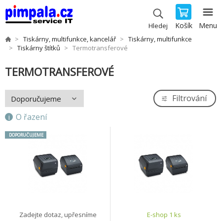
Košík
Menu
Hledej
Tiskárny, multifunkce, kancelář
Tiskárny, multifunkce
Tiskárny štítků
Termotransferové
TERMOTRANSFEROVÉ
Filtrování
O řazení
DOPORUČUJEME
Zadejte dotaz, upřesníme
E-shop 1 ks