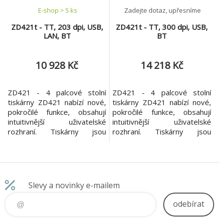
E-shop > 5 ks
Zadejte dotaz, upřesníme
ZD421t - TT, 203 dpi, USB,
ZD421t - TT, 300 dpi, USB,
LAN, BT
BT
10 928 Kč
14 218 Kč
ZD421 - 4 palcové stolní
ZD421 - 4 palcové stolní
tiskárny ZD421 nabízí nové,
tiskárny ZD421 nabízí nové,
pokročilé funkce, obsahují
pokročilé funkce, obsahují
intuitivnější uživatelské
intuitivnější uživatelské
rozhraní. Tiskárny jsou
rozhraní. Tiskárny jsou
navrženy tak, aby zvládly
navrženy tak, aby zvládly
pokročilou technologii a díky
pokročilou technologii a díky
intuitivní technologii se
intuitivní technologii se
každodenní operace stávají
každodenní operace stávají
ještě jednodušší. ZD421 jsou
ještě jednodušší. ZD421 jsou
Slevy a novinky e-mailem
o 30% více výkonnější, než
o 30% více výkonnější, než
ZD420 a o vice než 700%
ZD420 a o vice než 700%
odebírat
více, než GK série
více, než GK série