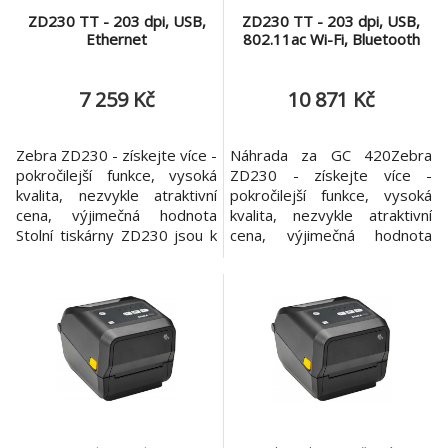
ZD230 TT - 203 dpi, USB,
ZD230 TT - 203 dpi, USB,
Ethernet
802.11ac Wi-Fi, Bluetooth
7 259 Kč
10 871 Kč
Zebra ZD230 - získejte více -
Náhrada za GC 420Zebra
pokročilejší funkce, vysoká
ZD230 - získejte více -
kvalita, nezvykle atraktivní
pokročilejší funkce, vysoká
cena, výjimečná hodnota
kvalita, nezvykle atraktivní
Stolní tiskárny ZD230 jsou k
cena, výjimečná hodnota
dispozici s přímým
Stolní tiskárny ZD230 jsou k
termotiskem (Direct
dispozici s přímým
Thermal) a termo
termotiskem (Direct
transferovým tiskem
Thermal) a termo
(Thermal transfer print).
transferovým tiskem
Mohou se pochlubit
(Thermal transfer print).
pokročilejšími funkcemi,
Mohou se pochlubit
spolehlivým provozem za
pokročilejšími funkcemi,
dostupnou cenu. Tato 4p
spolehlivým provozem za
dostupnou