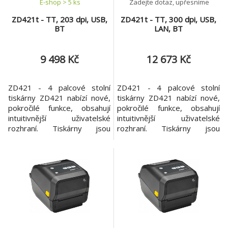
E-shop > 5 ks
Zadejte dotaz, upřesníme
ZD421t - TT, 203 dpi, USB,
ZD421t - TT, 300 dpi, USB,
BT
LAN, BT
9 498 Kč
12 673 Kč
ZD421 - 4 palcové stolní
ZD421 - 4 palcové stolní
tiskárny ZD421 nabízí nové,
tiskárny ZD421 nabízí nové,
pokročilé funkce, obsahují
pokročilé funkce, obsahují
intuitivnější uživatelské
intuitivnější uživatelské
rozhraní. Tiskárny jsou
rozhraní. Tiskárny jsou
navrženy tak, aby zvládly
navrženy tak, aby zvládly
pokročilou technologii a díky
pokročilou technologii a díky
intuitivní technologii se
intuitivní technologii se
každodenní operace stávají
každodenní operace stávají
ještě jednodušší. ZD421 jsou
ještě jednodušší. ZD421 jsou
o 30% více výkonnější, než
o 30% více výkonnější, než
ZD420 a o vice než 700%
ZD420 a o vice než 700%
více, než GK série
více, než GK série