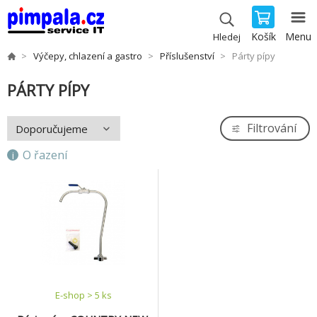
Košík
Menu
Hledej
Výčepy, chlazení a gastro
Příslušenství
Párty pípy
PÁRTY PÍPY
Filtrování
O řazení
E-shop > 5 ks