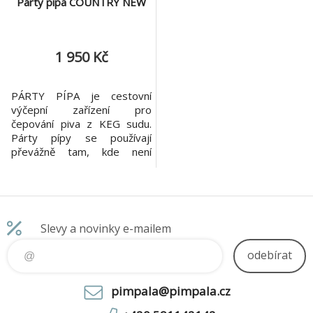
Párty pípa COUNTRY NEW
1 950 Kč
PÁRTY PÍPA je cestovní
výčepní zařízení pro
čepování piva z KEG sudu.
Párty pípy se používají
převážně tam, kde není
možný přístup k elektřině
nebo v místech s nízkou
okolní teplotou při které pivo
není potřeba chladit. Párty
pípa se šroubuje přímo na
Slevy a novinky e-mailem
naražeč.
odebírat
pimpala@pimpala.cz