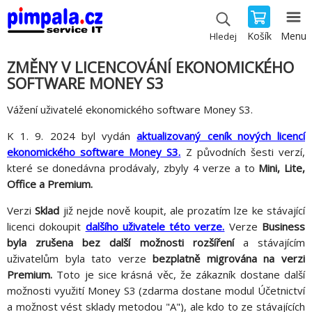
Košík
Menu
Hledej
ZMĚNY V LICENCOVÁNÍ EKONOMICKÉHO
SOFTWARE MONEY S3
Vážení uživatelé ekonomického software Money S3.
K 1. 9. 2024 byl vydán
aktualizovaný ceník nových licencí
ekonomického software Money S3.
Z původních šesti verzí,
které se donedávna prodávaly, zbyly 4 verze a to
Mini, Lite,
Office a Premium.
Verzi
Sklad
již nejde nově koupit, ale prozatím lze ke stávající
licenci dokoupit
dalšího uživatele této verze.
Verze
Business
byla zrušena bez další možnosti rozšíření
a stávajícím
uživatelům byla tato verze
bezplatně migrována na verzi
Premium.
Toto je sice krásná věc, že zákazník dostane další
možnosti využití Money S3 (zdarma dostane modul Účetnictví
a možnost vést sklady metodou "A"), ale kdo to ze stávajících