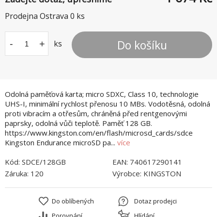
Prodejna Ostrava
0
ks
Do košíku
-
+
ks
Odolná paměťová karta; micro SDXC, Class 10, technologie
UHS-I, minimální rychlost přenosu 10 MBs. Vodotěsná, odolná
proti vibracím a otřesům, chráněná před rentgenovými
paprsky, odolná vůči teplotě. Paměť 128 GB.
https://www.kingston.com/en/flash/microsd_cards/sdce
Kingston Endurance microSD pa...
více
Kód:
SDCE/128GB
EAN:
740617290141
Záruka:
120
Výrobce:
KINGSTON
Do oblíbených
Dotaz prodejci
Porovnání
Hlídání