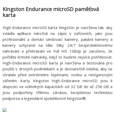
Kingston Endurance microSD paměťová
karta
High-Endurance microSD karta Kingston je navržena tak, aby
zvládla aplikace náročné na zápis v zařízeních, jako jsou
profesionální a domácí sledovací kamery, palubní kamery a
kamery uchycené na těle. Díky 24/7 bezproblémovému
nahrávání a přehrávání ve Full HD 1080p je zaručeno, že
pořídíte kritické nahrávky, když to budete nejvíce potřebovat.
High-Endurance microSD karta je navržena a testována pro
použití v drsných podmínkách a je dostatečně odolná, aby se
chránila před extrémními teplotami, vodou a rentgenovým
zářením. Karty Kingston High-Endurance microSD jsou k
dispozici ve volitelných kapacitách od 32 GB do až 256 GB a
jsou podpořeny tříletou zárukou, bezplatnou technickou
podporou a legendární spolehlivostí Kingston®.