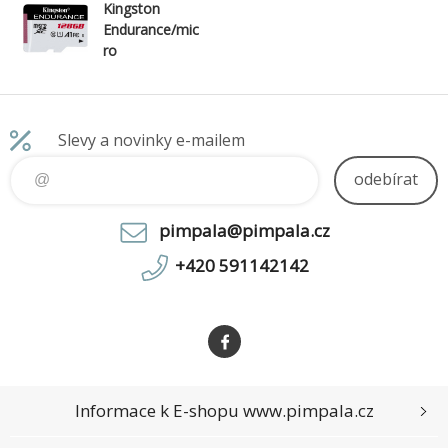
Kingston
Endurance/mic
ro
SDXC/128GB/
UHS-I U1 /
Class 10
Slevy a novinky e-mailem
odebírat
pimpala@pimpala.cz
+420 591142142
Informace k E-shopu www.pimpala.cz