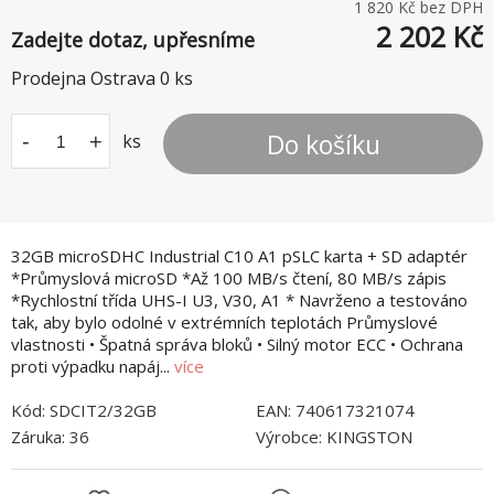
1 820
Kč bez DPH
2 202
Kč
Zadejte dotaz, upřesníme
Prodejna Ostrava
0
ks
Do košíku
-
+
ks
32GB microSDHC Industrial C10 A1 pSLC karta + SD adaptér
*Průmyslová microSD *Až 100 MB/s čtení, 80 MB/s zápis
*Rychlostní třída UHS-I U3, V30, A1 * Navrženo a testováno
tak, aby bylo odolné v extrémních teplotách Průmyslové
vlastnosti • Špatná správa bloků • Silný motor ECC • Ochrana
proti výpadku napáj...
více
Kód:
SDCIT2/32GB
EAN:
740617321074
Záruka:
36
Výrobce:
KINGSTON