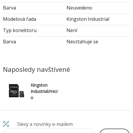
Barva
Neuvedeno
Modelová řada
Kingston Industrial
Typ konektoru
Není
Barva
Nevztahuje se
Naposledy navštívené
Kingston
Industrial/micr
o
SDHC/32GB/U
HS-I U3 / Class
10/+ Adaptér
Slevy a novinky e-mailem