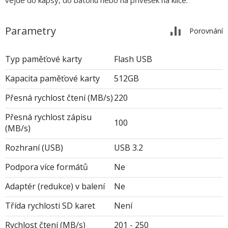
vejde do kapsy, do batohu nebo na přívěšek na klíče.
Parametry
Porovnání
Typ paměťové karty
Flash USB
Kapacita paměťové karty
512GB
Přesná rychlost čtení (MB/s)
220
Přesná rychlost zápisu
100
(MB/s)
Rozhraní (USB)
USB 3.2
Podpora více formátů
Ne
Adaptér (redukce) v balení
Ne
Třída rychlosti SD karet
Není
Rychlost čtení (MB/s)
201 - 250