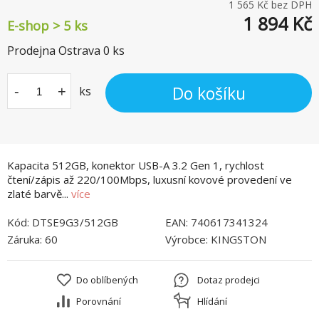
1 565
Kč bez DPH
1 894
Kč
E-shop > 5 ks
Prodejna Ostrava
0
ks
Do košíku
-
+
ks
Kapacita 512GB, konektor USB-A 3.2 Gen 1, rychlost
čtení/zápis až 220/100Mbps, luxusní kovové provedení ve
zlaté barvě...
více
Kód:
DTSE9G3/512GB
EAN:
740617341324
Záruka:
60
Výrobce:
KINGSTON
Do oblíbených
Dotaz prodejci
Porovnání
Hlídání