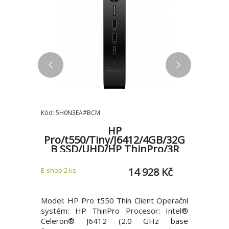
Kód: 5H0N3EA#BCM
Kód: 21FN0
03-
HP
Lenovo
7-
Pro/t550/Tiny/J6412/4GB/32G
/Arc
B SSD/UHD/HP ThinPro/3R
7530U
7/
5 Kč
14 928 Kč
E-shop 2 ks
Zadejte do
upřesníme
AI nabízí
Model: HP Pro t550 Thin Client Operační
Model: 
ýkon pro
systém: HP ThinPro Procesor: Intel®
Operační
. Poháněný
Celeron® J6412 (2.0 GHz base
Czech / 