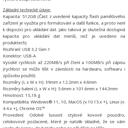
Základní technické údaje:
Kapacita: 512GB (Část z uvedené kapacity flash paměťového
zařízení je využita pro formátování a další funkce, a proto není
k dispozici pro ukládání dat. Jako taková je skutečná dostupná
kapacita pro ukládání dat menší, než je uvedeno na
produktech)
Rozhraní: USB 3.2 Gen 1
Konektor: USB-A
Vysoké rychlosti: až 220MB/s při čtení a 100MB/s při zápisu
(rychlost se může lišit v závislosti na hardwaru, softwaru i
způsobu použití)
Rozměry (L x W x H): 39mm x 12.2mm x 4.6mm
Rozměry balení (L x W x H): 5.6mm x 101.6mm x 144.3mm
Hmotnost: 15,18 g
Kompatibilita: Windows® 11, 10, MacOS (v.10.15.x +), Linux (v.
4.4.x +), Chrome OS™
Provedení: Odolné luxusní stylové kovové pouzdro,
celokovové pozlacené, které je natolik skladné, že se vám