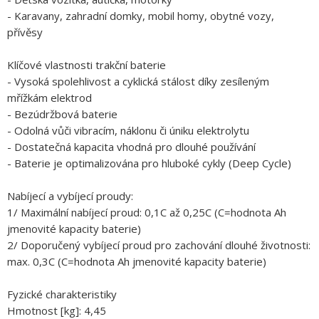
- Karavany, zahradní domky, mobil homy, obytné vozy,
přívěsy
Klíčové vlastnosti trakční baterie
- Vysoká spolehlivost a cyklická stálost díky zesíleným
mřížkám elektrod
- Bezúdržbová baterie
- Odolná vůči vibracím, náklonu či úniku elektrolytu
- Dostatečná kapacita vhodná pro dlouhé používání
- Baterie je optimalizována pro hluboké cykly (Deep Cycle)
Nabíjecí a vybíjecí proudy:
1/ Maximální nabíjecí proud: 0,1C až 0,25C (C=hodnota Ah
jmenovité kapacity baterie)
2/ Doporučený vybíjecí proud pro zachování dlouhé životnosti:
max. 0,3C (C=hodnota Ah jmenovité kapacity baterie)
Fyzické charakteristiky
Hmotnost [kg]: 4,45