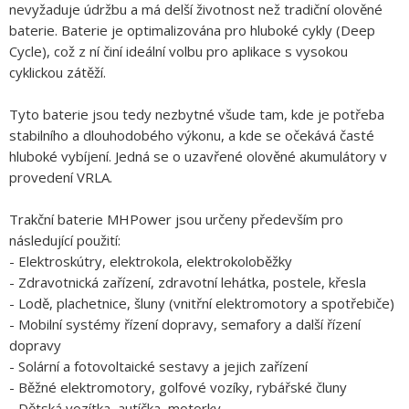
nevyžaduje údržbu a má delší životnost než tradiční olověné
baterie. Baterie je optimalizována pro hluboké cykly (Deep
Cycle), což z ní činí ideální volbu pro aplikace s vysokou
cyklickou zátěží.
Tyto baterie jsou tedy nezbytné všude tam, kde je potřeba
stabilního a dlouhodobého výkonu, a kde se očekává časté
hluboké vybíjení. Jedná se o uzavřené olověné akumulátory v
provedení VRLA.
Trakční baterie MHPower jsou určeny především pro
následující použití:
- Elektroskútry, elektrokola, elektrokoloběžky
- Zdravotnická zařízení, zdravotní lehátka, postele, křesla
- Lodě, plachetnice, šluny (vnitřní elektromotory a spotřebiče)
- Mobilní systémy řízení dopravy, semafory a další řízení
dopravy
- Solární a fotovoltaické sestavy a jejich zařízení
- Běžné elektromotory, golfové vozíky, rybářské čluny
- Dětská vozítka, autíčka, motorky