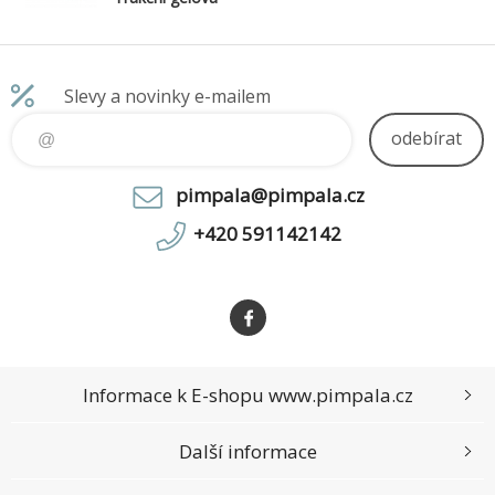
baterie
12V/15Ah,
Terminál D1 -
M5, Deep
Slevy a novinky e-mailem
Cycle
odebírat
pimpala@pimpala.cz
+420 591142142
Informace k E-shopu www.pimpala.cz
Další informace