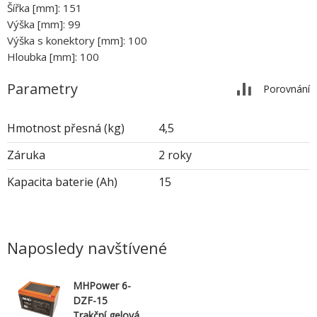
Šířka [mm]: 151
Výška [mm]: 99
Výška s konektory [mm]: 100
Hloubka [mm]: 100
Parametry
Porovnání
Hmotnost přesná (kg)
4,5
Záruka
2 roky
Kapacita baterie (Ah)
15
Naposledy navštívené
MHPower 6-
DZF-15
Trakční gelová