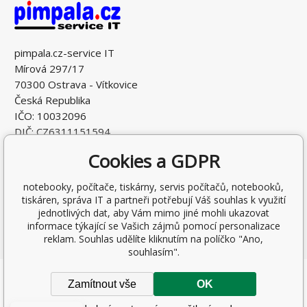
pimpala.cz-service IT
Mírová 297/17
70300 Ostrava - Vítkovice
Česká Republika
IČO: 10032096
DIČ: CZ6311151594
Cookies a GDPR
notebooky, počítače, tiskárny, servis počítačů, notebooků,
tiskáren, správa IT a partneři potřebují Váš souhlas k využití
jednotlivých dat, aby Vám mimo jiné mohli ukazovat
informace týkající se Vašich zájmů pomocí personalizace
reklam. Souhlas udělíte kliknutím na políčko "Ano,
souhlasím".
Copyright © 2026 Ing. Antonín Pohludka
Zamítnout vše
OK
Všechna práva vyhrazena.