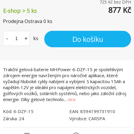
725
Kč bez DPH
877
Kč
E-shop > 5 ks
Prodejna Ostrava
0
ks
Do košíku
-
+
ks
Trakční gelová baterie MHPower 6-DZF-15 je spolehlivým
zdrojem energie navrženým pro náročné aplikace, které
vyžadují hluboké cykly nabíjení a vybíjení. S kapacitou 15Ah a
napětím 12V je ideální pro napájení elektrických vozidel,
golfových vozíků, solárních systémů, nebo jako záložní zdroj
energie. Díky gelové technolo...
více
Kód:
6-DZF-15
EAN:
8594199731910
Záruka:
24
Výrobce:
CARSPA