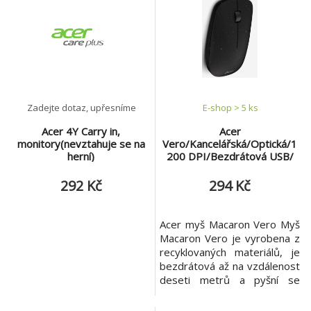
(HP.EXPBG.008), která je
baterie)
navržena pro
bezproblémovou práci a
hraní. Tato myš nabízí
vynikající přesnost a pohodlí,
které potřebujete k dosažen
Zadejte dotaz, upřesníme
E-shop > 5 ks
Acer 4Y Carry in,
Acer
monitory(nevztahuje se na
Vero/Kancelářská/Optická/1
herní)
200 DPI/Bezdrátová USB/
Černá
292 Kč
294 Kč
Acer myš Macaron Vero Myš
Macaron Vero je vyrobena z
recyklovaných materiálů, je
bezdrátová až na vzdálenost
deseti metrů a pyšní se
ergonomickým provedením
pro maximálně pohodlné