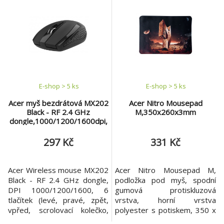
použití, ať už jste levák nebo
pravák. Z 30 % ABS
(recyklovaný po průmyslové
výrobě) Připojení:
bezdrátové - 2.4 GHz -
dosah 10 metrů Maximální
rozlišen
E-shop > 5 ks
E-shop > 5 ks
Acer myš bezdrátová MX202
Acer Nitro Mousepad
Black - RF 2.4 GHz
M,350x260x3mm
dongle,1000/1200/1600dpi,
6 tlačítek,54g (bez baterií),
retail pack
297 Kč
331 Kč
Acer Wireless mouse MX202
Acer Nitro Mousepad M,
Black - RF 2.4 GHz dongle,
podložka pod myš, spodní
DPI 1000/1200/1600, 6
gumová protiskluzová
tlačítek (levé, pravé, zpět,
vrstva, horní vrstva
vpřed, scrolovací kolečko,
polyester s potiskem, 350 x
DPI), 2x AAA alkaline,
260 x 3 mm, 189 g, Retail