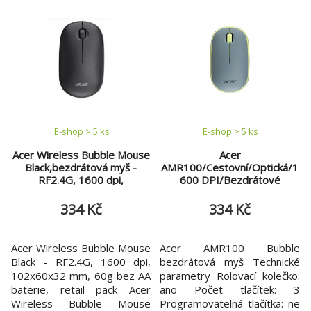
Win/macOS, 99x58x35 mm,
Pack
54g (bez baterií), (retail
pack) Bezdrátová myš Acer
MX202 - Perfektní
kombinace stylu a funkčnosti
Objevte bezdrátovou myš
Acer MX202, která přináší
nejen ele
E-shop > 5 ks
E-shop > 5 ks
Acer Wireless Bubble Mouse
Acer
Black,bezdrátová myš -
AMR100/Cestovní/Optická/1
RF2.4G, 1600 dpi,
600 DPI/Bezdrátové
102x60x32 mm, 60g bez AA
USB/Modrá
baterie, retail pack
334 Kč
334 Kč
Acer Wireless Bubble Mouse
Acer AMR100 Bubble
Black - RF2.4G, 1600 dpi,
bezdrátová myš Technické
102x60x32 mm, 60g bez AA
parametry Rolovací kolečko:
baterie, retail pack Acer
ano Počet tlačítek: 3
Wireless Bubble Mouse
Programovatelná tlačítka: ne