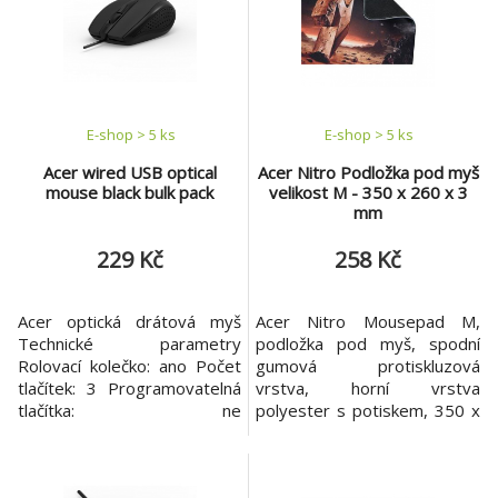
E-shop > 5 ks
E-shop > 5 ks
Acer wired USB optical
Acer Nitro Podložka pod myš
mouse black bulk pack
velikost M - 350 x 260 x 3
mm
229 Kč
258 Kč
Acer optická drátová myš
Acer Nitro Mousepad M,
Technické parametry
podložka pod myš, spodní
Rolovací kolečko: ano Počet
gumová protiskluzová
tlačítek: 3 Programovatelná
vrstva, horní vrstva
tlačítka: ne
polyester s potiskem, 350 x
Rozhraní/konektivita: USB
260 x 3 mm, 189 g, Retail
Nastavitelné DPI: ne
Pack
Rozlišení senzoru: 1000dpi