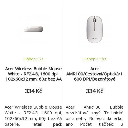
AMR100 (GP.MCE11.034) –
Rozhraní/konektivita: rf 2,4
Stylová bezdrátová myš pro
Ghz usb dongle Dosah: až 10
každý den Dodejte svému
m (až 6 m v kanceláři)
pracovnímu prostoru barvu a
Napájení: 1x AA Rozlišení
pohodlí s Acer Wireless
senzoru: 1600dpi Snímač
Bubble Mouse AMR100.
pohybu: optický Barva:
Tato lehká a kompaktní myš
modrá/světlezelená
nabízí spolehlivé bezdrátové
Rozměry: 102x60x32mm
připojen
Hmotnost:
E-shop 5 ks
E-shop > 5 ks
Acer Wireless Bubble Mouse
Acer
White - RF2.4G, 1600 dpi,
AMR100/Cestovní/Optická/1
102x60x32 mm, 60g bez AA
600 DPI/Bezdrátové
baterie, retail pack
USB/Bílá
334 Kč
334 Kč
Acer Wireless Bubble Mouse
Acer AMR100 Bubble
White - RF2.4G, 1600 dpi,
bezdrátová myš Technické
102x60x32 mm, 60g bez AA
parametry Rolovací kolečko:
baterie, retail pack
ano Počet tlačítek: 3