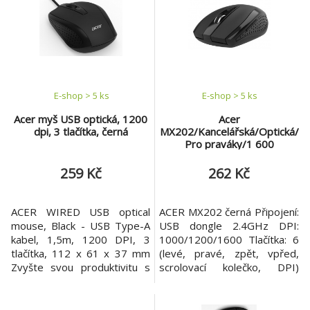
Snímač pohybu: optický
Barva: černá Rozměry:
111x61x37mm
E-shop > 5 ks
E-shop > 5 ks
Acer myš USB optická, 1200
Acer
dpi, 3 tlačítka, černá
MX202/Kancelářská/Optická/
Pro praváky/1 600
DPI/Bezdrátová USB/Černá
259 Kč
262 Kč
ACER WIRED USB optical
ACER MX202 černá Připojení:
mouse, Black - USB Type-A
USB dongle 2.4GHz DPI:
kabel, 1,5m, 1200 DPI, 3
1000/1200/1600 Tlačítka: 6
tlačítka, 112 x 61 x 37 mm
(levé, pravé, zpět, vpřed,
Zvyšte svou produktivitu s
scrolovací kolečko, DPI)
Acer Wired Mouse Objevte
Napájení: 2x AAA baterie
pohodlí a spolehlivost s Acer
Rozměry: 99 x 58 x 35 mm
Wired Mouse
Hmotnost: 54 g (bez