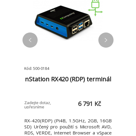
Kód: 500-0184
Kód: 500-0
/R5-
nStation RX420 (RDP) terminál
nSta
/AMD
5 Kč
6 791 Kč
Zadejte dotaz,
Zadejte do
upřesníme
upřesníme
 Operační
RX-420(RDP) (Pi4B, 1.5GHz, 2GB, 16GB
RX-RDP+ 
esor: AMD
SD) Určený pro použití s Microsoft AVD,
Určený pr
 takt 5,0
RDS, VERDE, Internet Browser a vSpace
VERDE a 