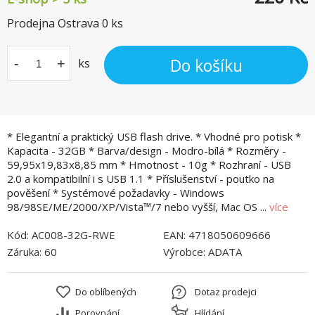
Prodejna Ostrava
0
ks
Do košíku
-
+
ks
* Elegantní a praktický USB flash drive. * Vhodné pro potisk *
Kapacita - 32GB * Barva/design - Modro-bílá * Rozměry -
59,95x19,83x8,85 mm * Hmotnost - 10g * Rozhraní - USB
2.0 a kompatibilní i s USB 1.1 * Příslušenství - poutko na
pověšení * Systémové požadavky - Windows
98/98SE/ME/2000/XP/Vista™/7 nebo vyšší, Mac OS ...
více
Kód:
AC008-32G-RWE
EAN:
4718050609666
Záruka:
60
Výrobce:
ADATA
Do oblíbených
Dotaz prodejci
Porovnání
Hlídání