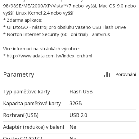
98/98SE/ME/2000/XP/Vista™/7 nebo vyšší, Mac OS 9.0 nebo
vyšší, Linux Kernel 2.4 nebo vyšší
* Zdarma aplikace:
* UFDtoGO - nástroj pro obsluhu Vaseho USB Flash Drive
* Norton Internet Security (60 -dní trial) - anitvirus
Více informací na stránkách výrobce:
* http://www.adata.com.tw/index_en.html
Parametry
Porovnání
Typ paměťové karty
Flash USB
Kapacita paměťové karty
32GB
Rozhraní (USB)
USB 2.0
Adaptér (redukce) v balení
Ne
On the GO (OTG)
Ne