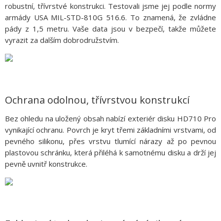
robustní, třívrstvé konstrukci. Testovali jsme jej podle normy
armády USA MIL-STD-810G 516.6. To znamená, že zvládne
pády z 1,5 metru. Vaše data jsou v bezpečí, takže můžete
vyrazit za dalším dobrodružstvím.
Ochrana odolnou, třívrstvou konstrukcí
Bez ohledu na uložený obsah nabízí exteriér disku HD710 Pro
vynikající ochranu. Povrch je kryt třemi základními vrstvami, od
pevného silikonu, přes vrstvu tlumící nárazy až po pevnou
plastovou schránku, která přiléhá k samotnému disku a drží jej
pevně uvnitř konstrukce.