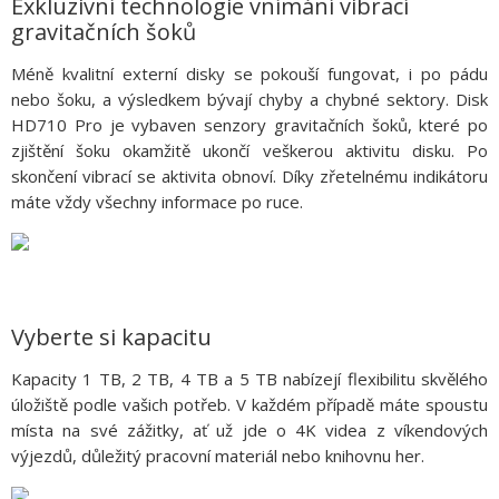
Exkluzivní technologie vnímání vibrací
gravitačních šoků
Méně kvalitní externí disky se pokouší fungovat, i po pádu
nebo šoku, a výsledkem bývají chyby a chybné sektory. Disk
HD710 Pro je vybaven senzory gravitačních šoků, které po
zjištění šoku okamžitě ukončí veškerou aktivitu disku. Po
skončení vibrací se aktivita obnoví. Díky zřetelnému indikátoru
máte vždy všechny informace po ruce.
Vyberte si kapacitu
Kapacity 1 TB, 2 TB, 4 TB a 5 TB nabízejí flexibilitu skvělého
úložiště podle vašich potřeb. V každém případě máte spoustu
místa na své zážitky, ať už jde o 4K videa z víkendových
výjezdů, důležitý pracovní materiál nebo knihovnu her.