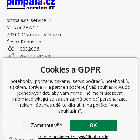
pimpala.cz-service IT
Mírová 297/17
70300 Ostrava - Vítkovice
Česká Republika
IČO: 10032096
DIČ: CZ6311151594
Cookies a GDPR
notebooky, počítače, tiskárny, servis počítačů, notebooků,
tiskáren, správa IT a partneři potřebují Váš souhlas k využití
jednotlivých dat, aby Vám mimo jiné mohli ukazovat
informace týkající se Vašich zájmů pomocí personalizace
reklam. Souhlas udělíte kliknutím na políčko "Ano,
souhlasím".
Copyright © 2026 Ing. Antonín Pohludka
Zamítnout vše
OK
Všechna práva vyhrazena.
Podrobné nastavení s vysvětlením zde
Tvorba a pronájem eshopů
BINARGON.cz
-
Mapa stránek
Soukromí