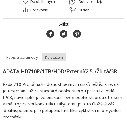
Do oblíbených
Dotaz prodejci
Porovnání
Hlídání
Sdílet
Popis a parametry
Ke stažení
ADATA HD710P/1TB/HDD/Externí/2.5"/Žlutá/3R
Řada 710 Pro přináší odolnost pevných disků ještěo krok dál.
Je testována až za standard odolnostiproti prachu a vodě
IP68, navíc splňuje vojenskouúroveň odolnosti proti otřesům
a má trojvrstvoukonstrukci. Díky tomu je toto úložiště váš
ideálníspojenec pro potápění. turistiku, cyklistiku neborychlou
procházku.