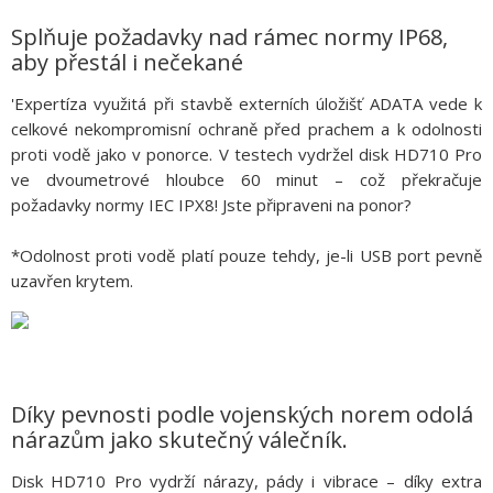
Splňuje požadavky nad rámec normy IP68,
aby přestál i nečekané
'Expertíza využitá při stavbě externích úložišť ADATA vede k
celkové nekompromisní ochraně před prachem a k odolnosti
proti vodě jako v ponorce. V testech vydržel disk HD710 Pro
ve dvoumetrové hloubce 60 minut – což překračuje
požadavky normy IEC IPX8! Jste připraveni na ponor?
*Odolnost proti vodě platí pouze tehdy, je-li USB port pevně
uzavřen krytem.
Díky pevnosti podle vojenských norem odolá
nárazům jako skutečný válečník.
Disk HD710 Pro vydrží nárazy, pády i vibrace – díky extra