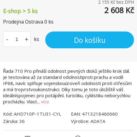
2 155
Kč bez DPH
2 608
Kč
E-shop > 5 ks
Prodejna Ostrava
0
ks
Do košíku
-
+
ks
Řada 710 Pro přináší odolnost pevných disků ještěo krok dál.
Je testována až za standard odolnostiproti prachu a vodě
IP68, navíc splňuje vojenskouúroveň odolnosti proti otřesům
a má trojvrstvoukonstrukci. Díky tomu je toto úložiště váš
ideálníspojenec pro potápění. turistiku, cyklistiku neborychlou
procházku. Vlast...
více
Kód:
AHD710P-1TU31-CYL
EAN:
4713218460660
Záruka:
36
Výrobce:
ADATA