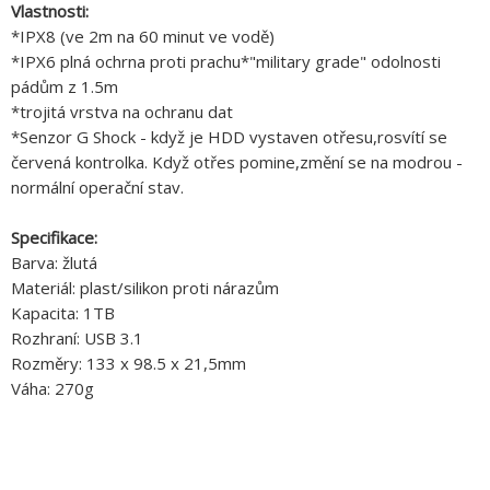
Vlastnosti:
*IPX8 (ve 2m na 60 minut ve vodě)
*IPX6 plná ochrna proti prachu*"military grade" odolnosti
pádům z 1.5m
*trojitá vrstva na ochranu dat
*Senzor G Shock - když je HDD vystaven otřesu,rosvítí se
červená kontrolka. Když otřes pomine,změní se na modrou -
normální operační stav.
Specifikace:
Barva: žlutá
Materiál: plast/silikon proti nárazům
Kapacita: 1TB
Rozhraní: USB 3.1
Rozměry: 133 x 98.5 x 21,5mm
Váha: 270g