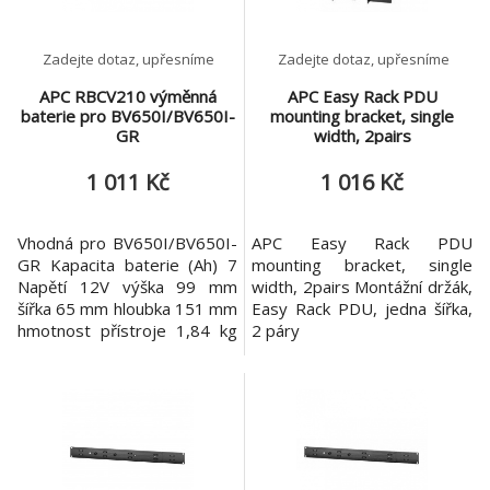
Zadejte dotaz, upřesníme
Zadejte dotaz, upřesníme
APC RBCV210 výměnná
APC Easy Rack PDU
baterie pro BV650I/BV650I-
mounting bracket, single
GR
width, 2pairs
1 011 Kč
1 016 Kč
Vhodná pro BV650I/BV650I-
APC Easy Rack PDU
GR Kapacita baterie (Ah) 7
mounting bracket, single
Napětí 12V výška 99 mm
width, 2pairs Montážní držák,
šířka 65 mm hloubka 151 mm
Easy Rack PDU, jedna šířka,
hmotnost přístroje 1,84 kg
2 páry
Bezúdržbový olověný
zatavený akumulátor se
suspendovaným
elektrolytem: neteče
Zahrnuje: Veškeré potřebné
konektory, Příručka pro
recyklaci baterií, Instalační