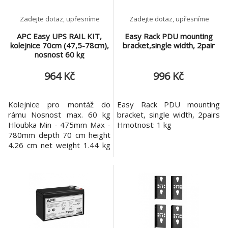
Zadejte dotaz, upřesníme
Zadejte dotaz, upřesníme
APC Easy UPS RAIL KIT,
Easy Rack PDU mounting
kolejnice 70cm (47,5-78cm),
bracket,single width, 2pair
nosnost 60 kg
964 Kč
996 Kč
Kolejnice pro montáž do
Easy Rack PDU mounting
rámu Nosnost max. 60 kg
bracket, single width, 2pairs
Hloubka Min - 475mm Max -
Hmotnost: 1 kg
780mm depth 70 cm height
4.26 cm net weight 1.44 kg
width 4.14 cm