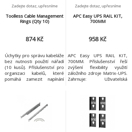
Zadejte dotaz, upřesníme
Zadejte dotaz, upřesníme
Toolless Cable Management
APC Easy UPS RAIL KIT,
Rings (Qty 10)
700MM
874 Kč
958 Kč
Úchytky pro správu kabeláže
APC Easy UPS RAIL KIT,
bez nutnosti použití nářadí
700MM. Příslušenství řeší
(10 kusů). Příslušenství pro
zvýšení flexibility využití
organizaci kabelů, které
záložního zdroje Matrix-UPS.
pomáhá zamezit napínání
Zahrnuje: Uživatelská
kabelů a udržuje pořádek a
příručka Záruka: 2 roky Odkaz
organizaci v kabeláži stojanu
na web výrobce:
nebo skříně. Zahrnuje:
https://www.apc.com/shop/c
Instalační příručka Záruka: 2
z/cs/products/APC-Easy-
roky Odkaz na web výrobce:
UPS-RAIL-KIT-700MM/P-
https://www.apc.com/shop/c
SRVRK1
z/cs/products/Toolless-
Cable-Manag