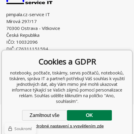
pimpala.cz-service IT
Mírová 297/17
70300 Ostrava - Vítkovice
Česká Republika
IČO: 10032096
DIČ: CZ6311151594
Cookies a GDPR
notebooky, počítače, tiskárny, servis počítačů, notebooků,
tiskáren, správa IT a partneři potřebují Váš souhlas k využití
jednotlivých dat, aby Vám mimo jiné mohli ukazovat
informace týkající se Vašich zájmů pomocí personalizace
reklam. Souhlas udělíte kliknutím na políčko "Ano,
souhlasím".
Copyright © 2026 Ing. Antonín Pohludka
Zamítnout vše
OK
Všechna práva vyhrazena.
Podrobné nastavení s vysvětlením zde
Tvorba a pronájem eshopů
BINARGON.cz
-
Mapa stránek
Soukromí