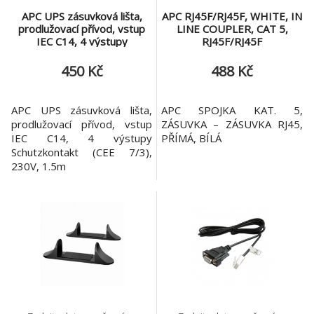
APC UPS zásuvková lišta,
APC RJ45F/RJ45F, WHITE, IN
prodlužovací přívod, vstup
LINE COUPLER, CAT 5,
IEC C14, 4 výstupy
RJ45F/RJ45F
Schutzkontakt (CEE 7/3),
230V, 1.5m
450 Kč
488 Kč
APC UPS zásuvková lišta,
APC SPOJKA KAT. 5,
prodlužovací přívod, vstup
ZÁSUVKA – ZÁSUVKA RJ45,
IEC C14, 4 výstupy
PŘÍMÁ, BÍLÁ
Schutzkontakt (CEE 7/3),
230V, 1.5m