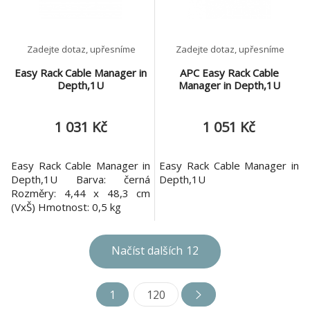
příručka, Opakovaně
využitelný obal Důvody
Zadejte dotaz, upřesníme
Zadejte dotaz, upřesníme
Easy Rack Cable Manager in
APC Easy Rack Cable
Depth,1U
Manager in Depth,1U
1 031 Kč
1 051 Kč
Easy Rack Cable Manager in
Easy Rack Cable Manager in
Depth,1U Barva: černá
Depth,1U
Rozměry: 4,44 x 48,3 cm
(VxŠ) Hmotnost: 0,5 kg
Načíst dalších
12
1
120