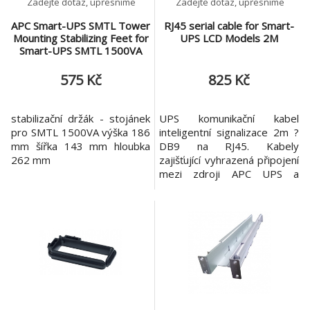
Zadejte dotaz, upřesníme
Zadejte dotaz, upřesníme
APC Smart-UPS SMTL Tower
RJ45 serial cable for Smart-
Mounting Stabilizing Feet for
UPS LCD Models 2M
Smart-UPS SMTL 1500VA
575 Kč
825 Kč
stabilizační držák - stojánek
UPS komunikační kabel
pro SMTL 1500VA výška 186
inteligentní signalizace 2m ?
mm šířka 143 mm hloubka
DB9 na RJ45. Kabely
262 mm
zajišťující vyhrazená připojení
mezi zdroji APC UPS a
osobními počítači, pracovními
stanicemi a servery. Odkaz
na web výrobce:
https://www.apc.com/shop/c
z/cs/products/UPS-
Communications-Cable-
Smart-Signalling-6-2m-DB9-
to-RJ45/P-AP940-0625A