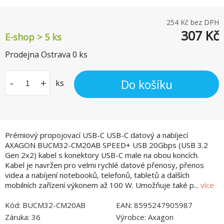
254
Kč bez DPH
307
Kč
E-shop > 5 ks
Prodejna Ostrava
0
ks
Do košíku
-
+
ks
Prémiový propojovací USB-C USB-C datový a nabíjecí
AXAGON BUCM32-CM20AB SPEED+ USB 20Gbps (USB 3.2
Gen 2x2) kabel s konektory USB-C male na obou koncích.
Kabel je navržen pro velmi rychlé datové přenosy, přenos
videa a nabíjení notebooků, telefonů, tabletů a dalších
mobilních zařízení výkonem až 100 W. Umožňuje také p...
více
Kód:
BUCM32-CM20AB
EAN:
8595247905987
Záruka:
36
Výrobce:
Axagon