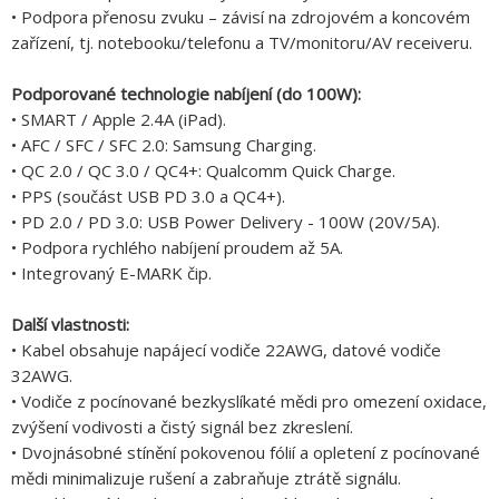
• Podpora přenosu zvuku – závisí na zdrojovém a koncovém
zařízení, tj. notebooku/telefonu a TV/monitoru/AV receiveru.
Podporované technologie nabíjení (do 100W):
• SMART / Apple 2.4A (iPad).
• AFC / SFC / SFC 2.0: Samsung Charging.
• QC 2.0 / QC 3.0 / QC4+: Qualcomm Quick Charge.
• PPS (součást USB PD 3.0 a QC4+).
• PD 2.0 / PD 3.0: USB Power Delivery - 100W (20V/5A).
• Podpora rychlého nabíjení proudem až 5A.
• Integrovaný E-MARK čip.
Další vlastnosti:
• Kabel obsahuje napájecí vodiče 22AWG, datové vodiče
32AWG.
• Vodiče z pocínované bezkyslíkaté mědi pro omezení oxidace,
zvýšení vodivosti a čistý signál bez zkreslení.
• Dvojnásobné stínění pokovenou fólií a opletení z pocínované
mědi minimalizuje rušení a zabraňuje ztrátě signálu.