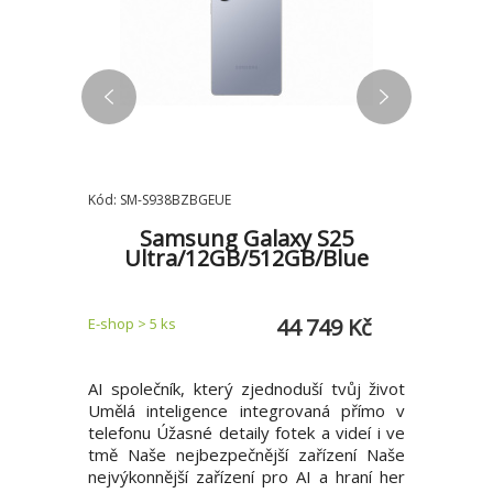
Kód: SM-S938BZBGEUE
Kód: SM-S
e X5,
Samsung Galaxy S25
elefon,
Ultra/12GB/512GB/Blue
S25/
erno-
2 Kč
44 749 Kč
E-shop > 5 ks
E-shop > 5 
C (Type-C)
AI společník, který zjednoduší tvůj život
AI společ
st IP68 •
Umělá inteligence integrovaná přímo v
Umělá in
Baterie s
telefonu Úžasné detaily fotek a videí i ve
telefonu 
 Čtečka
tmě Naše nejbezpečnější zařízení Naše
tmě Naše
ilna • SOS
nejvýkonnější zařízení pro AI a hraní her
nejvýkonn