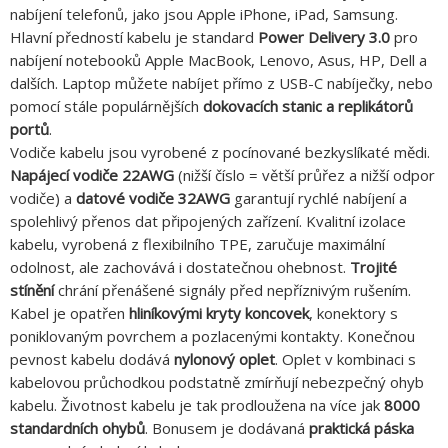
nabíjení telefonů, jako jsou Apple iPhone, iPad, Samsung.
Hlavní předností kabelu je standard
Power Delivery 3.0
pro
nabíjení notebooků Apple MacBook, Lenovo, Asus, HP, Dell a
dalších. Laptop můžete nabíjet přímo z USB-C nabíječky, nebo
pomocí stále populárnějších
dokovacích stanic a replikátorů
portů
.
Vodiče kabelu jsou vyrobené z pocínované bezkyslíkaté mědi.
Napájecí vodiče 22AWG
(nižší číslo = větší průřez a nižší odpor
vodiče) a
datové vodiče 32AWG
garantují rychlé nabíjení a
spolehlivý přenos dat připojených zařízení. Kvalitní izolace
kabelu, vyrobená z flexibilního TPE, zaručuje maximální
odolnost, ale zachovává i dostatečnou ohebnost.
Trojité
stínění
chrání přenášené signály před nepříznivým rušením.
Kabel je opatřen
hliníkovými kryty koncovek
, konektory s
poniklovaným povrchem a pozlacenými kontakty. Konečnou
pevnost kabelu dodává
nylonový oplet
. Oplet v kombinaci s
kabelovou průchodkou podstatně zmírňují nebezpečný ohyb
kabelu. Životnost kabelu je tak prodloužena na více jak
8000
standardních ohybů
. Bonusem je dodávaná
praktická páska