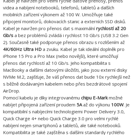
Kabel je navržen pro velmi rychlé datové přenosy, přenos
videa a nabíjení notebooků, telefonů, tabletů a dalších
mobilních zařízení výkonem až 100 W. Umožňuje také
připojení monitorů, dokovacích stanic a externích SSD disků.
Kabel je navržen pro přenos dat s maximální
rychlostí až 20
Gb/s
a bez problémů zvládá i rychlost 10 Gb/s (USB 3.2 Gen
2). Současně také podporuje přenos obrazu s rozlišením až
4K/60Hz Ultra HD
a zvuku. Kabel je tak ideální doplněk pro
iPhone 15 Pro a Pro Max (nebo novější), které umožňují
přenos dat rychlostí až 10 Gb/s. Jeho kompatibilita s
MacBooky a dalšími datovými úložišti, jako jsou externí disky
NVMe M.2, zajišťuje, že váš přenos dat bude 10x rychlejší než
s běžně dodávaným kabelem nebo přes bezdrátové spojení
AirDrop.
Pomocí kabelu je díky integrovanému
chipu E-Mark
možné
nabíjet připojená zařízení proudem
5A
až do výkonu
100W
. Je
kompatibilní s nabíjecími technologiemi Power Delivery 3.0,
Quick Charge 4+ nebo Quick Charge 3.0 pro velmi rychlé
nabíjení nejen smartphonů a tabletů, ale také notebooků.
Kompatibilita je také zajištěna s dalšími standardy rychlého