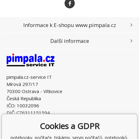
Informace k E-shopu www.pimpala.cz
Další informace
pimpala.cz-service IT
Mírová 297/17
70300 Ostrava - Vítkovice
Česká Republika
IČO: 10032096
DIČ: CZ6311151594
Cookies a GDPR
notebooky, počítače, tiskárny, servis počítačů, notebooků,