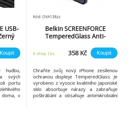
Kód: OVA138zz
E USB-
Belkin SCREENFORCE
černý
TemperedGlass Anti-
Microbial ochranné sklo pro
iPhone iPhone 15 Pro Max
358 Kč
Koupit
Koupit
E-shop 1 ks
e hudbu,
Chraňte svůj nový iPhone zesílenou
na svých
ochranou displeje TemperedGlass. Je
oli portu
vyrobeno z vysoce kvalitního Japonské
ehlivého
sklo absorbuje nárazy a zabraňuje
t doma, v
poškrábání a obsahuje antimikrobiální
 Je také
úpravu pro ochranu produkt před
dodáván v
odbarvením a degradací. Výhody
 užití 1.
produktu • Vyrobeno z vysoce
a tablety
kvalitního japonského skla do
absorbuje nárazy a zabraňuje poškrá