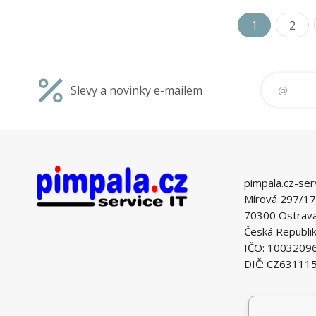
1
2
Slevy a novinky e-mailem
pimpala.cz-ser
Mírová 297/17
70300 Ostrava 
Česká Republi
IČO: 1003209
DIČ: CZ63111