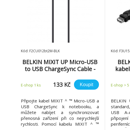
Kód: F2CU012bt2M-BLK
Kód: F3U15
BELKIN MIXIT UP Micro-USB
BELK
to USB ChargeSync Cable -
kabel
2m BLACK
133 Kč
Koupit
E-shop 1 ks
E-shop > 5
Připojte kabel MIXIT ^ ™ Micro-USB a
BELKIN U
USB ChargeSync k notebooku, a
standard
můžete nabíjet a synchronizovat
USB A-A
přenosná zařízení při co nejrychlejší
připojení 
rychlosti. Pomocí kabelu MIXIT ^ ™
periferní
ChargeSync můžete také rychle a
1,8 m Řa