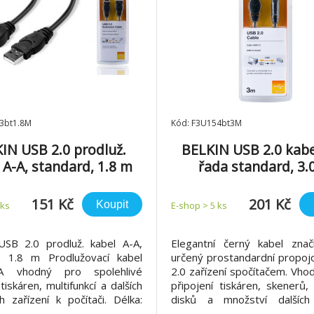
3bt1.8M
Kód: F3U154bt3M
IN USB 2.0 prodluž.
BELKIN USB 2.0 kabe
 A-A, standard, 1.8 m
řada standard, 3.
151 Kč
201 Kč
Koupit
 ks
E-shop > 5 ks
SB 2.0 prodluž. kabel A-A,
Elegantní černý kabel znač
, 1.8 m Prodlužovací kabel
určený prostandardní propoj
 vhodný pro spolehlivé
2.0 zařízení spočítačem. Vho
tiskáren, multifunkcí a dalších
připojení tiskáren, skenerů,
ch zařízení k počítači. Délka:
disků a množství dalších 
da: standard Konektory: USB
Barva: černá Délka: 3 m