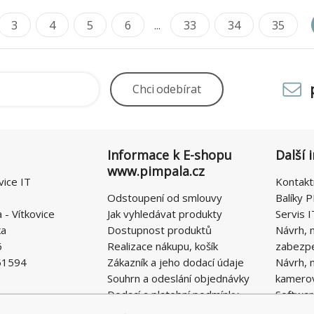
3
4
5
6
...
33
34
35
Chci
odebírat
Informace k E-shopu
Další 
www.pimpala.cz
vice IT
Kontakt
Odstoupení od smlouvy
Balíky P
- Vítkovice
Jak vyhledávat produkty
Servis I
ka
Dostupnost produktů
Návrh, 
6
Realizace nákupu, košík
zabezp
51594
Zákazník a jeho dodací údaje
Návrh, 
Souhrn a odeslání objednávky
kamero
Dodací a platební podmínky
Softwar
Obchodní podmínky E-SHOPU