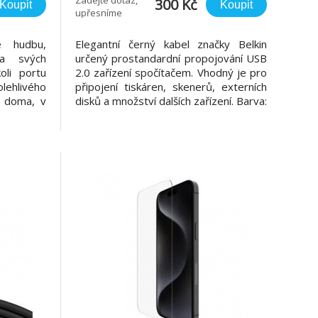
300 Kč
Koupit
Koupit
upřesníme
e hudbu,
Elegantní černý kabel značky Belkin
na svých
určený prostandardní propojování USB
oli portu
2.0 zařízení spočítačem. Vhodný je pro
ehlivého
připojení tiskáren, skenerů, externích
t doma, v
disků a množství dalších zařízení. Barva:
 Je také
černá Délka: 1,8 m
dodáván v
 užití 1.
a tablety