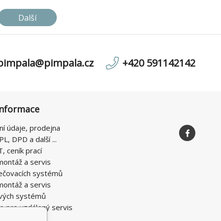
Další
pimpala@pimpala.cz
+420 591142142
informace
ní údaje, prodejna
PL, DPD a další ...
T, ceník prací
montáž a servis
ečovacích systémů
montáž a servis
vých systémů
e pro vzdálený servis