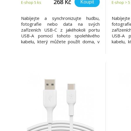
268 Kč
Koupit
E-shop 5 ks
E-shop > 5
Nabíjejte a synchronizujte hudbu,
Nabíjejt
fotografie nebo data na svých
fotogra
zařízeních USB-C z jakéhokoli portu
zařízení
USB-A pomocí tohoto spolehlivého
USB-A p
kabelu, který můžete použít doma, v
kabelu, 
práci nebo na cestách. Je také
práci n
certifikován USB-IF a je dodáván v
certifik
černé a bílé barvě. Případy užití 1.
černé a 
Nabijte své chytré telefony a tablety
Nabijte s
USB-C 2. Synchronizujte své f
USB-C 2. 