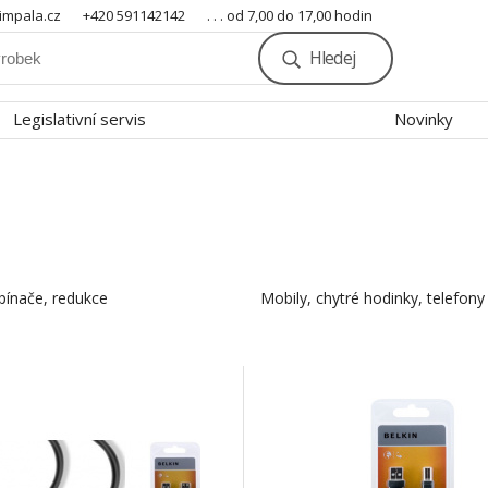
mpala.cz
+420 591142142
. . . od 7,00 do 17,00 hodin
Hledej
Legislativní servis
Novinky
pínače, redukce
Mobily, chytré hodinky, telefony