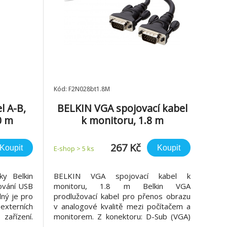
Kód: F2N028bt1.8M
l A-B,
BELKIN VGA spojovací kabel
0 m
k monitoru, 1.8 m
267 Kč
Koupit
Koupit
E-shop > 5 ks
ky Belkin
BELKIN VGA spojovací kabel k
ování USB
monitoru, 1.8 m Belkin VGA
dný je pro
prodlužovací kabel pro přenos obrazu
 externích
v analogové kvalitě mezi počítačem a
zařízení.
monitorem. Z konektoru: D-Sub (VGA)
samec Do konektoru: D-Sub (VGA)