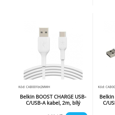
bezpečně přenášet hudbu a fotografie
typ A (M)
z telefonu nebo tabletu a z
telefonu.Technické parametry:*délka: 2
m*barva: černá*funkce: nabíjení
Kód: CAB001bt2MWH
Kód: CAB0
Belkin BOOST CHARGE USB-
Belki
C/USB-A kabel, 2m, bílý
C/USB