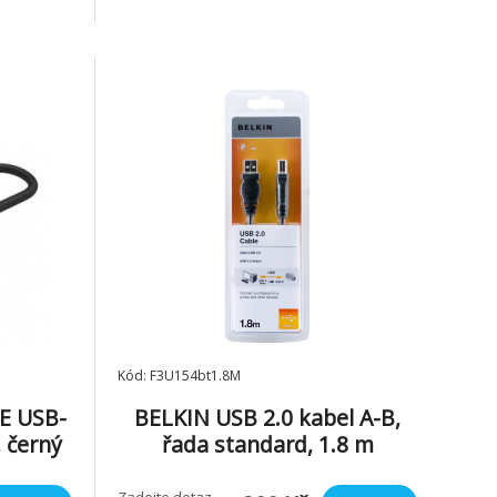
samec Délka: 1,8 m Barva: černá
Kód: F3U154bt1.8M
E USB-
BELKIN USB 2.0 kabel A-B,
 černý
řada standard, 1.8 m
Zadejte dotaz,