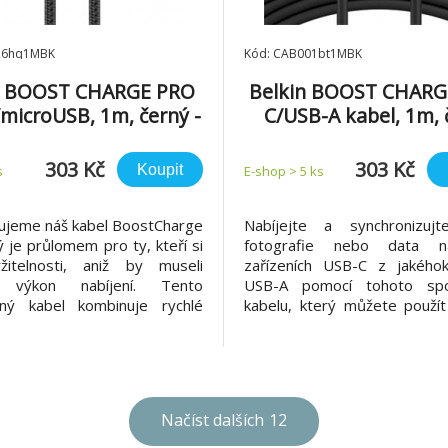
26hq1MBK
Kód: CAB001bt1MBK
n BOOST CHARGE PRO
Belkin BOOST CHARG
microUSB, 1m, černý -
C/USB-A kabel, 1m, 
odolný
303 Kč
303 Kč
Koupit
s
E-shop > 5 ks
ujeme náš kabel BoostCharge
Nabíjejte a synchronizujt
ý je průlomem pro ty, kteří si
fotografie nebo data 
žitelnosti, aniž by museli
zařízeních USB-C z jakéhok
t výkon nabíjení. Tento
USB-A pomocí tohoto spol
aný kabel kombinuje rychlé
kabelu, který můžete použí
í s odolným a nezamotaným
práci nebo na cestách.
. Je kompatibilní s různými
certifikován USB-IF a je 
i a jeho elegantní a moderní
černé a bílé barvě. Případy
e bez problémů začlení do
Nabijte své chytré telefony 
ždodenního ži
USB-C 2. Synchronizujte své f
Načíst dalších
12