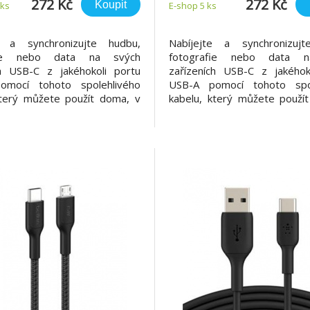
272 Kč
272 Kč
Koupit
 ks
E-shop 5 ks
e a synchronizujte hudbu,
Nabíjejte a synchronizujt
fie nebo data na svých
fotografie nebo data 
ch USB-C z jakéhokoli portu
zařízeních USB-C z jakéhok
omocí tohoto spolehlivého
USB-A pomocí tohoto spol
který můžete použít doma, v
kabelu, který můžete použí
ebo na cestách. Je také
práci nebo na cestách.
ován USB-IF a je dodáván v
certifikován USB-IF a je 
bílé barvě. Případy užití 1.
černé a bílé barvě. Případy
vé chytré telefony a tablety
Nabijte své chytré telefony 
Synchronizujte své f
USB-C 2. Synchronizujte své f