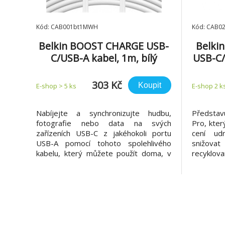
Kód: CAB001bt1MWH
Kód: CAB0
Belkin BOOST CHARGE USB-
Belki
C/USB-A kabel, 1m, bílý
USB-C/
303 Kč
Koupit
E-shop > 5 ks
E-shop 2 k
Nabíjejte a synchronizujte hudbu,
Představ
fotografie nebo data na svých
Pro, kter
zařízeních USB-C z jakéhokoli portu
cení udr
USB-A pomocí tohoto spolehlivého
snižova
kabelu, který můžete použít doma, v
recyklov
práci nebo na cestách. Je také
nabíjen
certifikován USB-IF a je dodáván v
designem
černé a bílé barvě. Případy užití 1.
zařízením
Nabijte své chytré telefony a tablety
vzhled s
USB-C 2. Synchronizujte své f
vašeho ka