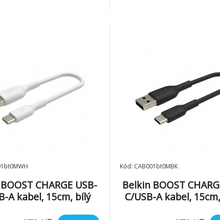
, USB typ A (F)
01bt0MWH
Kód: CAB001bt0MBK
n BOOST CHARGE USB-
Belkin BOOST CHARG
-A kabel, 15cm, bílý
C/USB-A kabel, 15cm,