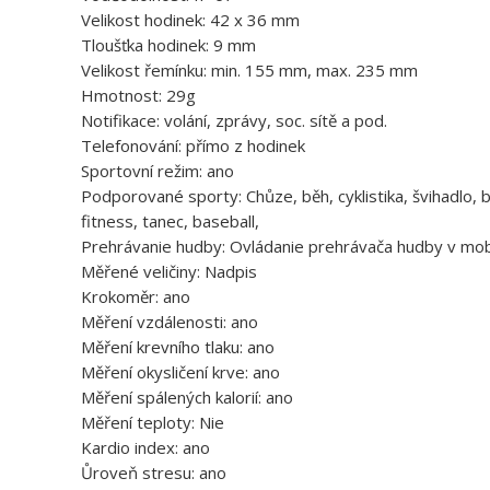
Velikost hodinek: 42 x 36 mm
Tloušťka hodinek: 9 mm
Velikost řemínku: min. 155 mm, max. 235 mm
Hmotnost: 29g
Notifikace: volání, zprávy, soc. sítě a pod.
Telefonování: přímo z hodinek
Sportovní režim: ano
Podporované sporty: Chůze, běh, cyklistika, švihadlo, ba
fitness, tanec, baseball,
Prehrávanie hudby: Ovládanie prehrávača hudby v mob
Měřené veličiny: Nadpis
Krokoměr: ano
Měření vzdálenosti: ano
Měření krevního tlaku: ano
Měření okysličení krve: ano
Měření spálených kalorií: ano
Měření teploty: Nie
Kardio index: ano
Ůroveň stresu: ano