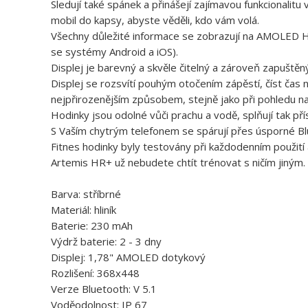
Sledují také spánek a přinášejí zajímavou funkcionalitu
mobil do kapsy, abyste věděli, kdo vám volá.
Všechny důležité informace se zobrazují na AMOLED HD
se systémy Android a iOS).
Displej je barevný a skvěle čitelný a zároveň zapuštěn
Displej se rozsvítí pouhým otočením zápěstí, číst čas
nejpřirozenějším způsobem, stejně jako při pohledu na 
Hodinky jsou odolné vůči prachu a vodě, splňují tak přís
S Vaším chytrým telefonem se spárují přes úsporné Bl
Fitnes hodinky byly testovány při každodenním použit
Artemis HR+ už nebudete chtít trénovat s ničím jiným.
Barva: stříbrné
Materiál: hliník
Baterie: 230 mAh
Výdrž baterie: 2 - 3 dny
Displej: 1,78" AMOLED dotykový
Rozlišení: 368x448
Verze Bluetooth: V 5.1
Voděodolnost: IP 67