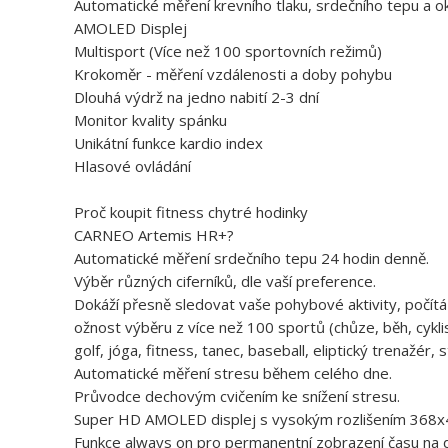
Automatické měření krevního tlaku, srdečního tepu a ok
AMOLED Displej
Multisport (Více než 100 sportovních režimů)
Krokoměr - měření vzdálenosti a doby pohybu
Dlouhá výdrž na jedno nabití 2-3 dní
Monitor kvality spánku
Unikátní funkce kardio index
Hlasové ovládání
Proč koupit fitness chytré hodinky
CARNEO Artemis HR+?
Automatické měření srdečního tepu 24 hodin denně.
Výběr různých ciferníků, dle vaší preference.
Dokáží přesně sledovat vaše pohybové aktivity, počítá
ožnost výběru z více než 100 sportů (chůze, běh, cyklist
golf, jóga, fitness, tanec, baseball, eliptický trenažér, s
Automatické měření stresu během celého dne.
Průvodce dechovým cvičením ke snížení stresu.
Super HD AMOLED displej s vysokým rozlišením 368
Funkce always on pro permanentní zobrazení času na di