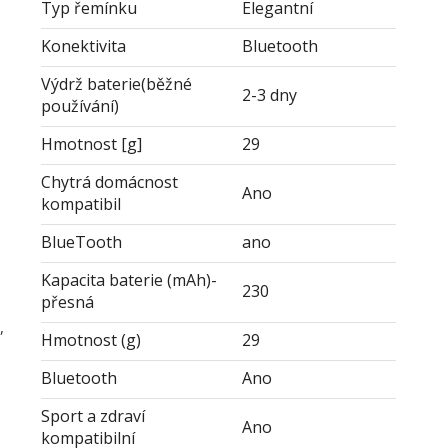
Typ řemínku
Elegantní
Konektivita
Bluetooth
Výdrž baterie(běžné
2-3 dny
používání)
Hmotnost [g]
29
Chytrá domácnost
Ano
kompatibil
BlueTooth
ano
Kapacita baterie (mAh)-
230
přesná
,
Hmotnost (g)
29
Bluetooth
Ano
Sport a zdraví
Ano
kompatibilní