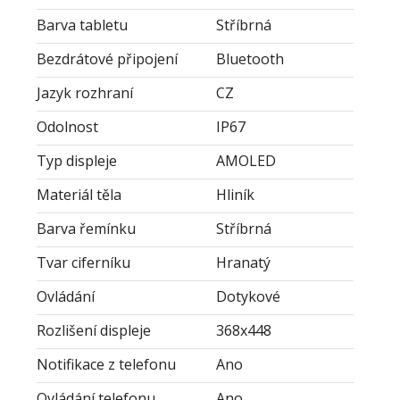
Barva tabletu
Stříbrná
Bezdrátové připojení
Bluetooth
Jazyk rozhraní
CZ
Odolnost
IP67
Typ displeje
AMOLED
Materiál těla
Hliník
Barva řemínku
Stříbrná
Tvar ciferníku
Hranatý
Ovládání
Dotykové
Rozlišení displeje
368x448
Notifikace z telefonu
Ano
Ovládání telefonu
Ano