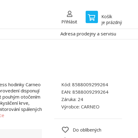
Košík
Přihlásit
je prázdný
Adresa prodejny a servisu
ness hodinky Carneo
Kód:
8588009299264
rovedení disponují
EAN:
8588009299264
at pouhým otočením
Záruka:
24
kysličení krve,
Výrobce:
CARNEO
nitorování spálených
íce
Do oblíbených