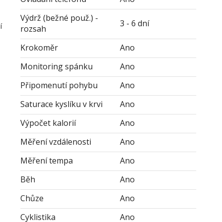
Výdrž (bežné použ.) -
3 - 6 dní
í
rozsah
Krokoměr
Ano
Monitoring spánku
Ano
Připomenutí pohybu
Ano
Saturace kyslíku v krvi
Ano
Výpočet kalorií
Ano
Měření vzdálenosti
Ano
Měření tempa
Ano
Běh
Ano
Chůze
Ano
Cyklistika
Ano