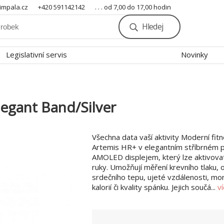
mpala.cz
+420 591142142
. . . od 7,00 do 17,00 hodin
Hledej
Legislativní servis
Novinky
egant Band/Silver
Všechna data vaší aktivity Moderní fit
Artemis HR+ v elegantním stříbrném p
AMOLED displejem, který lze aktivov
ruky. Umožňují měření krevního tlaku, o
srdečního tepu, ujeté vzdálenosti, mo
kalorií či kvality spánku. Jejich součá...
v