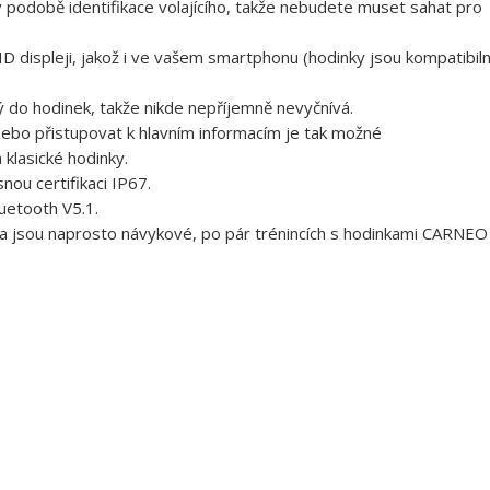
 v podobě identifikace volajícího, takže nebudete muset sahat pro
 displeji, jakož i ve vašem smartphonu (hodinky jsou kompatibiln
ý do hodinek, takže nikde nepříjemně nevyčnívá.
 nebo přistupovat k hlavním informacím je tak možné
klasické hodinky.
nou certifikaci IP67.
uetooth V5.1.
í a jsou naprosto návykové, po pár trénincích s hodinkami CARNEO