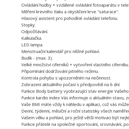
Ovládání hudby + vzdálené ovládání fotoaparátu v tele
Měření krevního tlaku a okysličení krve "saturace".
Hlasový asistent pro pohodlné ovládání telefonu.
Stopky.
Odpočítávání.
Kalkulačka.
LED lampa.
Menstruační kalendář pro něžné pohlaví.
Budík - (max. 3).
Velké množství ciferníků + vytvoření vlastního ciferníku.
Připomínání dodržování pitného režimu.
Kontrola pohybu s upozorněním na nečinnost.
Zobrazení aktuálního počasí s předpovědí na 6 dní.
Funkce Body battery vyobrazující stav energie Vašeho 
Funkce kardio index Vás informuje o aktuálním stavu, z
Vaše BMI máte vždy k náhledu v aplikaci, což vás může 
Denní, týdenní, měsíční a roční statistiky všech namě
Vašem věku a pohlaví, pro ještě větší motivaci být nejle
Funkce přátelé na společné sportování, srovnávání, po