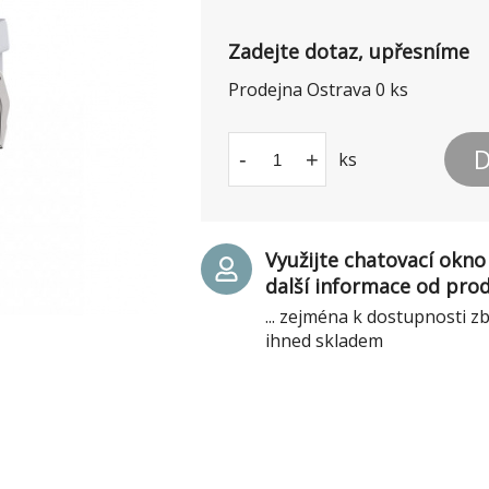
Zadejte dotaz, upřesníme
Prodejna Ostrava
0
ks
D
-
+
ks
Využijte chatovací okno 
další informace od pro
... zejména k dostupnosti z
ihned skladem