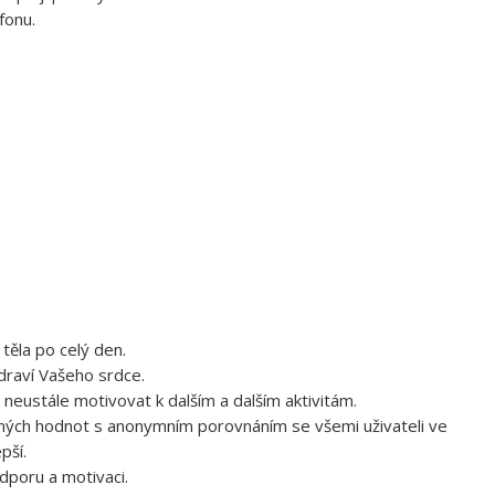
fonu.
těla po celý den.
draví Vašeho srdce.
neustále motivovat k dalším a dalším aktivitám.
řených hodnot s anonymním porovnáním se všemi uživateli ve
pší.
dporu a motivaci.