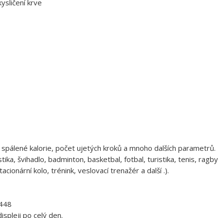
ysličení krve
 spálené kalorie, počet ujetých kroků a mnoho dalších parametrů.
ika, švihadlo, badminton, basketbal, fotbal, turistika, tenis, ragby
tacionární kolo, trénink, veslovací trenažér a další .).
x448
spleji po celý den.