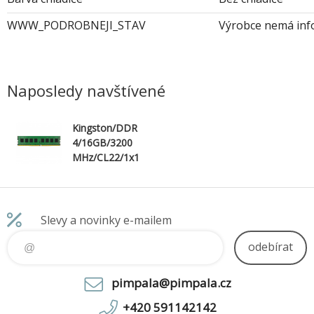
WWW_PODROBNEJI_STAV
Výrobce nemá inf
Naposledy navštívené
Kingston/DDR
4/16GB/3200
MHz/CL22/1x1
6GB
Slevy a novinky e-mailem
odebírat
pimpala@pimpala.cz
+420 591142142