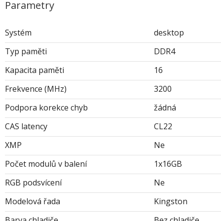
Parametry
Systém
desktop
Typ paměti
DDR4
Kapacita paměti
16
Frekvence (MHz)
3200
Podpora korekce chyb
žádná
CAS latency
CL22
XMP
Ne
Počet modulů v balení
1x16GB
RGB podsvícení
Ne
Modelová řada
Kingston
Barva chladiče
Bez chladiče