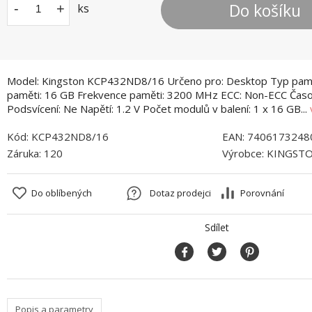
Do košíku
-
+
ks
Model: Kingston KCP432ND8/16 Určeno pro: Desktop Typ pamě
paměti: 16 GB Frekvence paměti: 3200 MHz ECC: Non-ECC Časo
Podsvícení: Ne Napětí: 1.2 V Počet modulů v balení: 1 x 16 GB...
Kód:
KCP432ND8/16
EAN:
7406173248
Záruka:
120
Výrobce:
KINGST
Do oblíbených
Dotaz prodejci
Porovnání
Sdílet
Popis a parametry