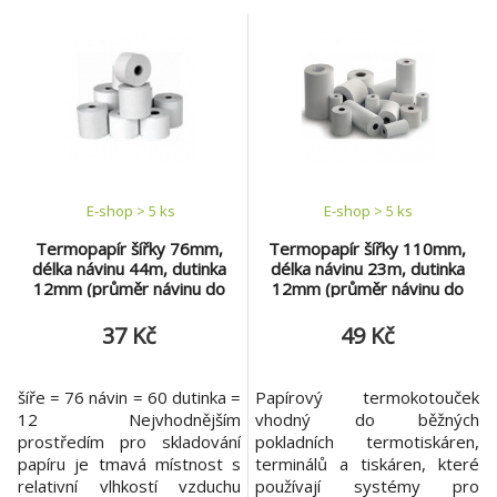
E-shop > 5 ks
E-shop > 5 ks
Termopapír šířky 76mm,
Termopapír šířky 110mm,
délka návinu 44m, dutinka
délka návinu 23m, dutinka
12mm (průměr návinu do
12mm (průměr návinu do
60mm)
45mm)
37 Kč
49 Kč
šíře = 76 návin = 60 dutinka =
Papírový termokotouček
12 Nejvhodnějším
vhodný do běžných
prostředím pro skladování
pokladních termotiskáren,
papíru je tmavá místnost s
terminálů a tiskáren, které
relativní vlhkostí vzduchu
používají systémy pro