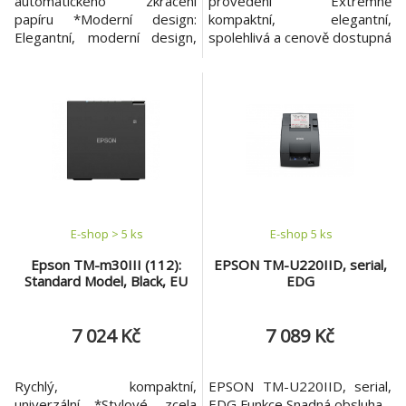
automatického zkrácení
provedení Extrémně
papíru *Moderní design:
kompaktní, elegantní,
Elegantní, moderní design,
spolehlivá a cenově dostupná
ideální pro pokladní pult
*Lepší mobilní připojení
*Spolehlivost: Životnost
Zahrnuje připojení tabletu PD
tiskového mechanismu 15
s portem USB typu C s
milionů řádků *Vysoká
možností 18W připojení
rychlost tisku: Rychlost tisku
*Navržena pro efektivitu Je
250 mm/s *Flexibilní
vybavena detektorem
možnosti připojení: Podpora
blížícího se konce papíru a
USB + Ethernet + sériové
vynikajícím odvíjecím
rozhra
mechanismem. *Vy
E-shop > 5 ks
E-shop 5 ks
Epson TM-m30III (112):
EPSON TM-U220IID, serial,
Standard Model, Black, EU
EDG
7 024 Kč
7 089 Kč
Rychlý, kompaktní,
EPSON TM-U220IID, serial,
univerzální *Stylové, zcela
EDG Funkce Snadná obsluha -