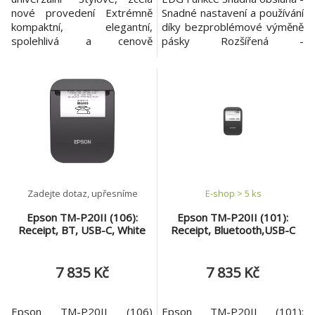
nové provedení Extrémně
Snadné nastavení a používání
kompaktní, elegantní,
díky bezproblémové výměně
spolehlivá a cenově
pásky Rozšířená -
dostupná *Lepší mobilní
vyrovnávací paměť Rozšířená
připojení Zahrnuje připojení
vyrovnávací paměť umožňuje
tabletu PD s portem USB
přijímat více objednávek
typu C s možností 18W
najednou. Vysoká rychlost -
připojení *Navržena pro
Vysoce efektivní
efektivitu Je vybavena
průchodnost, rychlejší tisk
detektorem blížícího se
stvrzenek a objednávek
konce papíru a vynikajícím
Všestrannost - Výkonné a
odvíjecím mechanismem. *Vy
zárov
Zadejte dotaz, upřesníme
E-shop > 5 ks
Epson TM-P20II (106):
Epson TM-P20II (101):
Receipt, BT, USB-C, White
Receipt, Bluetooth,USB-C
7 835 Kč
7 835 Kč
Epson TM-P20II (106)
Epson TM-P20II (101):