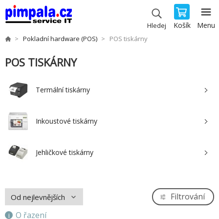
Košík
Menu
Hledej
Pokladní hardware (POS)
POS tiskárny
POS TISKÁRNY
Termální tiskárny
Inkoustové tiskárny
Jehličkové tiskárny
Filtrování
O řazení