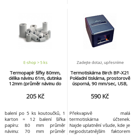
kolem 50% a teplotou okolo
elektronickou evidenci tržeb
23°C. Záznamy musí být
(EET). Kotouček je vhodný
uchovány za těchto
pro všechny typy
podmínek: - bez styku s PVC
termotiskáren, stačí vybrat
fólií, - bez přímého působení
správné rozměry kotoučku.
denního a umělého osvětlení.
šířka 110 mm průměr 45 mm
- při výše uvedené teplotě a
dutinka 12 mm
vlhkosti Při
E-shop > 5 ks
Zadejte dotaz, upřesníme
Termopapír šířky 80mm,
Termotiskárna Birch BP-X21
délka návinu 61m, dutinka
Pokladní tiskárna, prostorově
12mm (průměr návinu do
úsporná, 90 mm/sec, USB,
70mm) 5 pack
černá
(T20,T70,T88)
205 Kč
590 Kč
balení po 5 ks koutoučků, 1
Překvapivě malá
karton = 12 balení šířka
termotiskárna účtenek.
papíru: 80 mm průměr
Najde uplatnění všude, kde je
návinu: 70 mm průměr
nejpodstatnějším faktorem