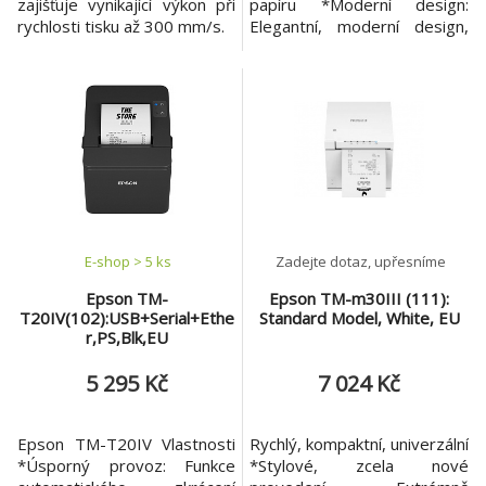
zajišťuje vynikající výkon při
papíru *Moderní design:
rychlosti tisku až 300 mm/s.
Elegantní, moderní design,
ideální pro pokladní pult
*Spolehlivost: Životnost
tiskového mechanismu 15
milionů řádků *Vysoká
rychlost tisku: Rychlost tisku
250 mm/s *Flexibilní
možnosti připojení: Podpora
USB + sériové rozhraní *Bez
s
E-shop > 5 ks
Zadejte dotaz, upřesníme
Epson TM-
Epson TM-m30III (111):
T20IV(102):USB+Serial+Ethe
Standard Model, White, EU
r,PS,Blk,EU
5 295 Kč
7 024 Kč
Epson TM-T20IV Vlastnosti
Rychlý, kompaktní, univerzální
*Úsporný provoz: Funkce
*Stylové, zcela nové