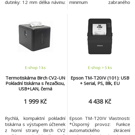
dutinky: 12 mm délka návinu:
minimum zabraného
61 m kvalita papíru: 55g/m2
prostoru. Je nejmenší,
pro TM-T88III, TM-T88IV,
nejlehčí, nejlevnější, přitom
IBM TF6 Nejvhodnějším
má stejné ovládání a
prostředím pro skladování
software jako všechny
papíru je tmavá místnost s
ostatní pokladní tiskárny.
relativní vlhkostí vzduchu
kolem 50% a teplotou okolo
23°C. Záznamy musí
E-shop 1 ks
E-shop > 5 ks
Termotiskárna Birch CV2-UN
Epson TM-T20IV (101): USB
Pokladní tiskárna s řezačkou,
+ Serial, PS, Blk, EU
USB+LAN, černá
1 999 Kč
4 438 Kč
Rychlá, kompaktní pokladní
Epson TM-T20IV Vlastnosti:
tiskárna s výstupem účtenek
*Úsporný provoz: Funkce
z horní strany Birch CV2
automatického zkrácení