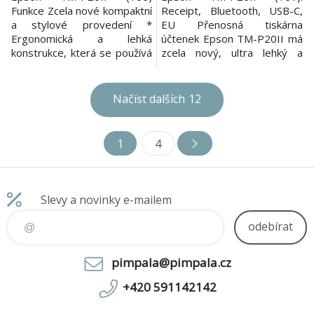
Funkce Zcela nové kompaktní
Receipt, Bluetooth, USB-C,
a stylové provedení *
EU Přenosná tiskárna
Ergonomická a lehká
účtenek Epson TM-P20II má
konstrukce, která se používá
zcela nový, ultra lehký a
intuitivně Tiskněte kdekoli a
stylový design a nabízí řadu
kdykoli * Ideální pro mobilní
nových a pokročilých funkcí a
použití, včetně integrace ve
zvýšenou odolnost. Nabízí
Načíst dalších
12
vozidlech Extrémně robustní
vynikající flexibilitu,
a spolehlivá * Vylepšená
spolehlivost, konektivitu a
odolnost proti nárazům a
snadné použití. Je ideální pro
1
4
krytí IP54 proti prachu a
rušná, mobilní prostředí,
vodě Vynikaj
např. v oblasti maloobc
Slevy a novinky e-mailem
odebírat
pimpala@pimpala.cz
+420 591142142