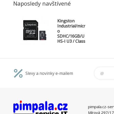
Naposledy navštívené
Kingston
Industrial/micr
o
SDHC/16GB/U
HS-I U3 / Class
10/+ Adaptér
Slevy a novinky e-mailem
pimpala.cz-ser
Mírová 297/17