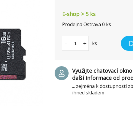
E-shop > 5 ks
Prodejna Ostrava
0
ks
D
-
+
ks
Využijte chatovací okno 
další informace od pro
... zejména k dostupnosti z
ihned skladem