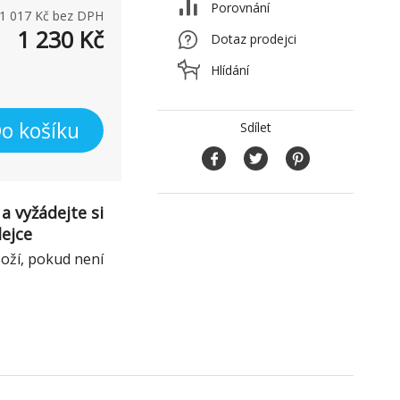
Porovnání
1 017
Kč bez DPH
1 230
Kč
Dotaz prodejci
Hlídání
o košíku
Sdílet
a vyžádejte si
dejce
boží, pokud není