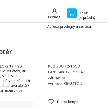
Košík
Přihlásit
je prázdný
Adresa prodejny a servisu
ptér
LC karta + SD
Kód:
SDCIT2/16GB
 MB/s čtení, 80
EAN:
740617321104
, V30, A1 *
Záruka:
36
dolné v extrémních
Výrobce:
KINGSTON
tná správa bloků •
u napáj...
více
Do oblíbených