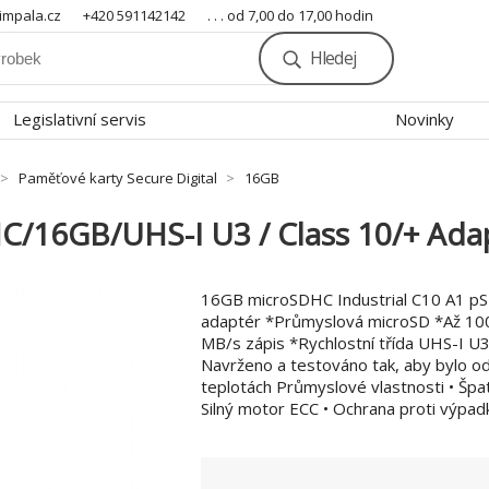
mpala.cz
+420 591142142
. . . od 7,00 do 17,00 hodin
Hledej
Legislativní servis
Novinky
Paměťové karty Secure Digital
16GB
HC/16GB/UHS-I U3 / Class 10/+ Ada
16GB microSDHC Industrial C10 A1 pS
adaptér *Průmyslová microSD *Až 100
MB/s zápis *Rychlostní třída UHS-I U3
Navrženo a testováno tak, aby bylo o
teplotách Průmyslové vlastnosti • Špa
Silný motor ECC • Ochrana proti výpadk