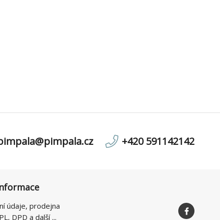
pimpala@pimpala.cz
+420 591142142
informace
ní údaje, prodejna
PL, DPD a další ...