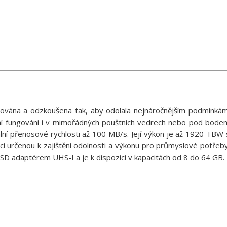
uována a odzkoušena tak, aby odolala nejnáročnějším podmínkám
lní fungování i v mimořádných pouštních vedrech nebo pod bode
lní přenosové rychlosti až 100 MB/s. Její výkon je až 1920 TBW 
cí určenou k zajištění odolnosti a výkonu pro průmyslové potřeby
SD adaptérem UHS-I a je k dispozici v kapacitách od 8 do 64 GB.