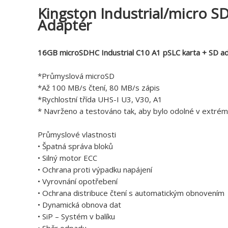
Kingston Industrial/micro S
Adaptér
16GB microSDHC Industrial C10 A1 pSLC karta + SD a
*Průmyslová microSD
*Až 100 MB/s čtení, 80 MB/s zápis
*Rychlostní třída UHS-I U3, V30, A1
* Navrženo a testováno tak, aby bylo odolné v extrém
Průmyslové vlastnosti
• Špatná správa bloků
• Silný motor ECC
• Ochrana proti výpadku napájení
• Vyrovnání opotřebení
• Ochrana distribuce čtení s automatickým obnovením
• Dynamická obnova dat
• SiP – Systém v balíku